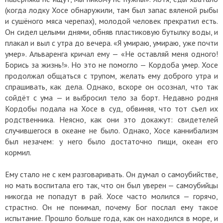
(когда лодку Хосе обнаружили, там был запас вяленой рыбы
и сушёного мяса черепах), молодой человек прекратил есть.
Он сидел целыми днями, обняв пластиковую бутылку воды, и
плакал и выл с утра до вечера. «Я умираю, умираю, уже почти
умер». Альваренга кричал ему — «Не оставляй меня одного!
Борись за жизнь!». Но это не помогло — Кордоба умер. Хосе
продолжал общаться с трупом, желать ему доброго утра и
спрашивать, как дела. Однако, вскоре он осознал, что так
сойдёт с ума — и выбросил тело за борт. Недавно родня
Кордобы подала на Хосе в суд, обвиняя, что тот съел их
родственника. Неясно, как они это докажут: свидетелей
случившегося в океане не было. Однако, Хосе каннибализм
был незачем: у него было достаточно пищи, океан его
кормил.
Ему стало не с кем разговаривать. Он думал о самоубийстве,
но мать воспитала его так, что он был уверен — самоубийцы
никогда не попадут в рай. Хосе часто молился — горячо,
страстно. Он не понимал, почему Бог послал ему такое
испытание. Прошло больше года, как он находился в море, и