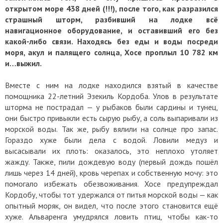
открытом море 438 дней (!!!), после того, как разразился
страшный шторм, разбивший на лодке всё
навигационное оборудование, и оставивший его без
какой-либо связи. Находясь без еды и воды посреди
моря, акул и палящего солнца, Хосе проплыл 10 782 км
и…выжил.
Вместе с ним на лодке находился взятый в качестве
помощника 22-летний Эзекиль Кордоба. Улов в результате
шторма не пострадал — у рыбаков были сардины и тунец,
они быстро привыкли есть сырую рыбу, а соль выпаривали из
морской воды. Так же, рыбу вялили на солнце про запас.
Гораздо хуже были дела с водой. Ловили медуз и
высасывали их плоть: оказалось, это неплохо утоляет
жажду. Также, пили дождевую воду (первый дождь пошёл
лишь через 14 дней), кровь черепах и собственную мочу: это
помогало избежать обезвоживания. Хосе предупреждал
Кордобу, чтобы тот удержался от питья морской воды — как
опытный моряк, он видел, что после этого становится ещё
хуже. Альваренга умудрялся ловить птиц, чтобы как-то