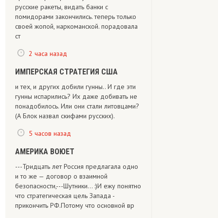
русские ракеты, видать банки с
помидорами закончились. теперь только
своей жопой, наркоманской. порадовала
ст
2 часа назад
ИМПЕРСКАЯ СТРАТЕГИЯ США
и тех, и других добили гунны.. И где эти
гунны испарились? Их даже добивать не
понадобилось. Или они стали литовцами?
(А Блок назвал скифами русских).
5 часов назад
АМЕРИКА ВОЮЕТ
---Тридцать лет Россия предлагала одно
и то же — договор о взаимной
безопасности,---Шутники... :)И ежу понятно
что стратегическая цель Запада -
прикончить РФ.Потому что основной вр