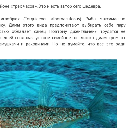
оне «трёх часов». Это и есть автор сего шедевра.
глобрюх (Torquigener albomaculosus). Рыба максимально
еку. Дамы этого вида предпочитают выбирать себе пару
остью обладает самец. Поэтому джентльмены трудятся не
ко дней создавая уютное семейное гнёздышко диаметром от
амушками и раковинами. Но не думайте, что всё это ради