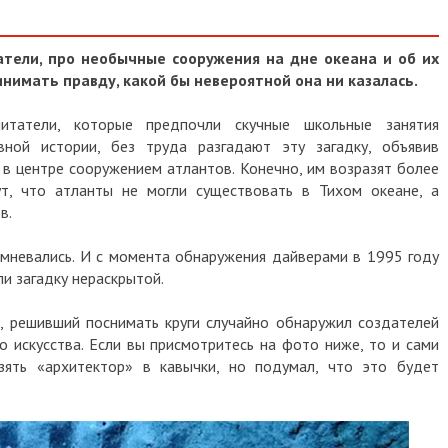
атели, про необычные сооружения на дне океана и об их
инимать правду, какой бы невероятной она ни казалась.
читатели, которые предпочли скучные школьные занятия
вной истории, без труда разгадают эту загадку, объявив
 в центре сооружением атлантов. Конечно, им возразят более
ут, что атланты не могли существовать в Тихом океане, а
в.
мневались. И с момента обнаружения дайверами в 1995 году
ли загадку нераскрытой.
 решивший поснимать круги случайно обнаружил создателей
о искусства. Если вы присмотритесь на фото ниже, то и сами
зять «архитектор» в кавычки, но подумал, что это будет