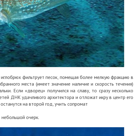
 иглобрюх фильтрует песок, помещая более мелкую фракцию в
ыбранного места (имеет значение наличие и скорость течения)
льки. Если «дворец» получился на славу, то сразу несколько
етей ДНК удачливого архитектора и отложат икру в центр его
 останутся на второй год, учить сопромат
й небольшой очерк.