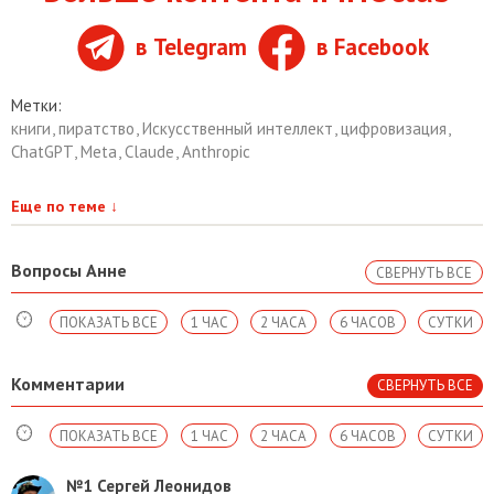
в Telegram
в Facebook
Метки:
книги
,
пиратство
,
Искусственный интеллект
,
цифровизация
,
ChatGPT
,
Meta
,
Claude
,
Anthropic
Еще по теме
↓
Вопросы Анне
СВЕРНУТЬ ВСЕ
ПОКАЗАТЬ ВСЕ
1 ЧАС
2 ЧАСА
6 ЧАСОВ
СУТКИ
Комментарии
СВЕРНУТЬ ВСЕ
ПОКАЗАТЬ ВСЕ
1 ЧАС
2 ЧАСА
6 ЧАСОВ
СУТКИ
№1
Сергей Леонидов