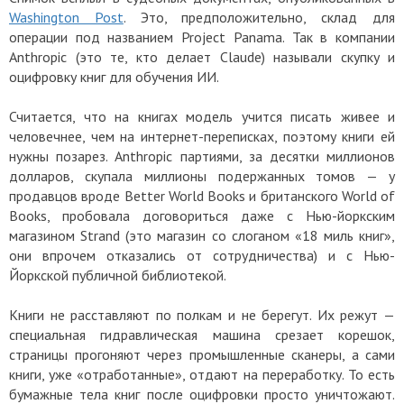
Washington Post
. Это, предположительно, склад для
операции под названием Project Panama. Так в компании
Anthropic (это те, кто делает Claude) называли скупку и
оцифровку книг для обучения ИИ.
Считается, что на книгах модель учится писать живее и
человечнее, чем на интернет-переписках, поэтому книги ей
нужны позарез. Anthropic партиями, за десятки миллионов
долларов, скупала миллионы подержанных томов — у
продавцов вроде Better World Books и британского World of
Books, пробовала договориться даже с Нью-йоркским
магазином Strand (это магазин со слоганом «18 миль книг»,
они впрочем отказались от сотрудничества) и с Нью-
Йоркской публичной библиотекой.
Книги не расставляют по полкам и не берегут. Их режут —
специальная гидравлическая машина срезает корешок,
страницы прогоняют через промышленные сканеры, а сами
книги, уже «отработанные», отдают на переработку. То есть
бумажные тела книг после оцифровки просто уничтожают.