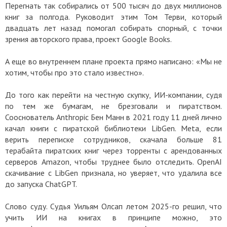
Перегнать так собирались от 500 тысяч до двух миллионов
книг за полгода. Руководит этим Том Терви, который
двадцать лет назад помогал собирать спорный, с точки
зрения авторского права, проект Google Books.
А еще во внутреннем плане проекта прямо написано: «Мы не
хотим, чтобы про это стало известно».
До того как перейти на честную скупку, ИИ-компании, судя
по тем же бумагам, не брезговали и пиратством.
Сооснователь Anthropic Бен Манн в 2021 году 11 дней лично
качал книги с пиратской библиотеки LibGen. Meta, если
верить переписке сотрудников, скачала больше 81
терабайта пиратских книг через торренты с арендованных
серверов Amazon, чтобы труднее было отследить. OpenAI
скачивание с LibGen признала, но уверяет, что удалила все
до запуска ChatGPT.
Слово суду. Судья Уильям Олсап летом 2025-го решил, что
учить ИИ на книгах в принципе можно, это