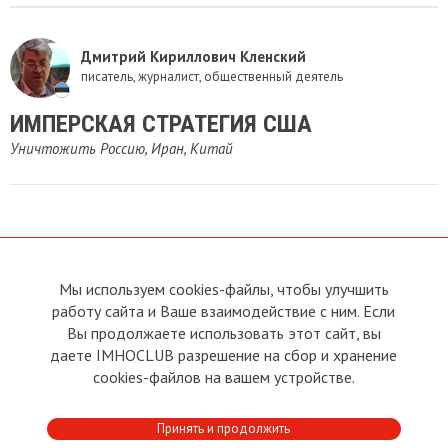
Дмитрий Кириллович Кленский
писатель, журналист, общественный деятель
ИМПЕРСКАЯ СТРАТЕГИЯ США
Уничтожить Россию, Иран, Китай
Мы используем cookies-файлы, чтобы улучшить
О сайте
Прямая связь с
Председателем
работу сайта и Ваше взаимодействие с ним. Если
Устав
Вы продолжаете использовать этот сайт, вы
Прямая связь c членами клуба
Условия пользования
даете IMHOCLUB разрешение на сбор и хранение
Реклама
Политика конфиденциальности
cookies-файлов на вашем устройстве.
Контакты
Copyright © 2011 - 2026 Imho
Принять и продолжить
Club