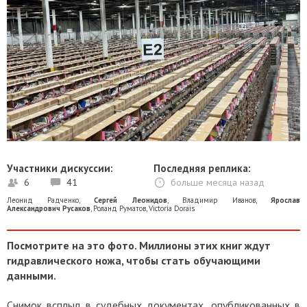
Участники дискуссии:
Последняя реплика:
6
41
больше месяца назад
Леонид Радченко
,
Сергей Леонидов
,
Владимир Иванов
,
Ярослав
Александрович Русаков
,
Роланд Руматов
,
Victoria Dorais
Посмотрите на это фото. Миллионы этих книг ждут
гидравлического ножа, чтобы стать обучающими
данными.
Снимок всплыл в судебных документах, опубликованных в