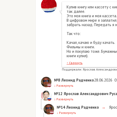
Купив книгу или кассету с кино 
так далее.
Это моя книга и моя кассета.
В цифровом мире я заплатил, но А
забрать назад. Передать я не мо
Так что:
Качал, качаю и буду качать.
Фильмы и книги.
Но и покупаю тоже. Бумажные из
книги купил).
↑
Свернуть
Поддержали:
Ярослав Александрович Ру
№8
Леонид Радченко
28.06.2026
05:16
↓
Развернуть
№12
Ярослав Александрович Русаков
↓
Развернуть
№14
Леонид Радченко
→
Ярослав 
↓
Развернуть