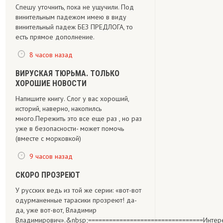
Спешу уточнить, пока не ущучили. Под
винительным падежом имею в виду
винительный падеж БЕЗ ПРЕДЛОГА, то
есть прямое дополнение.
8 часов назад
ВИРУСКАЯ ТЮРЬМА. ТОЛЬКО
ХОРОШИЕ НОВОСТИ
Напишите книгу. Слог у вас хороший,
историй, наверно, накопилсь
много.Пережить это все еще раз , но раз
уже в безопасности- может помочь
(вместе с морковкой)
9 часов назад
СКОРО ПРОЗРЕЮТ
У русских ведь из той же серии: «вот-вот
одурманенные тарасики прозреют! да-
да, уже вот-вот, Владимир
Владимирович».&nbsp;=================================Интересно,