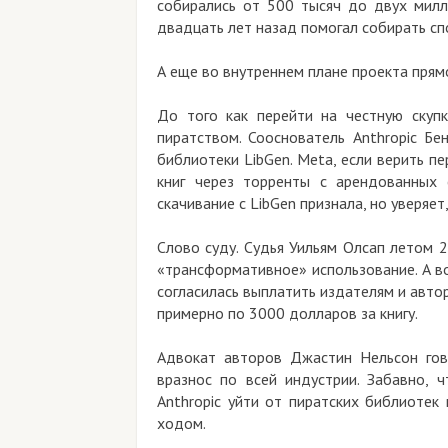
собирались от 500 тысяч до двух миллионо
двадцать лет назад помогал собирать спорный
А еще во внутреннем плане проекта прямо на
До того как перейти на честную скупку, 
пиратством. Сооснователь Anthropic Бен М
библиотеки LibGen. Meta, если верить переп
книг через торренты с арендованных сер
скачивание с LibGen признала, но уверяет, чт
Слово суду. Судья Уильям Олсап летом 2025
«трансформативное» использование. А вот за
согласилась выплатить издателям и авторам
примерно по 3000 долларов за книгу.
Адвокат авторов Джастин Нельсон говорит
вразнос по всей индустрии. Забавно, что
Anthropic уйти от пиратских библиотек к п
ходом.