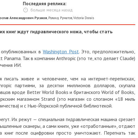
Последняя реплика:
больше месяца назад
 Александрович Русаков
,
Роланд Руматов
,
Victoria Dorais
ниг ждут гидравлического ножа, чтобы стать
убликованных в
Washington Post
. Это, предположительно,
ama. Так в компании Anthropic (это те, кто делает Claude)
ия ИИ.
исать живее и человечнее, чем на интернет-переписках,
ic партиями, за десятки миллионов долларов, скупала
вроде Better World Books и британского World of Books,
им магазином Strand (это магазин со слоганом «18 миль
ества) и с Нью-Йоркской публичной библиотекой.
т. Их режут — специальная гидравлическая машина срезает
енные сканеры, а сами книги, уже «отработанные», отдают
ниг после оцифровки просто уничтожают. Перегнать так