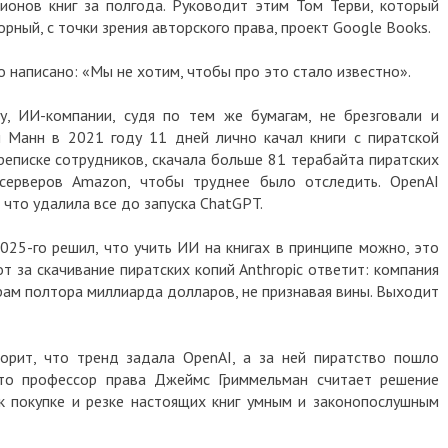
в книг за полгода. Руководит этим Том Терви, который
, с точки зрения авторского права, проект Google Books.
писано: «Мы не хотим, чтобы про это стало известно».
ИИ-компании, судя по тем же бумагам, не брезговали и
анн в 2021 году 11 дней лично качал книги с пиратской
иске сотрудников, скачала больше 81 терабайта пиратских
веров Amazon, чтобы труднее было отследить. OpenAI
о удалила все до запуска ChatGPT.
-го решил, что учить ИИ на книгах в принципе можно, это
 скачивание пиратских копий Anthropic ответит: компания
 полтора миллиарда долларов, не признавая вины. Выходит
, что тренд задала OpenAI, а за ней пиратство пошло
 профессор права Джеймс Гриммельман считает решение
окупке и резке настоящих книг умным и законопослушным