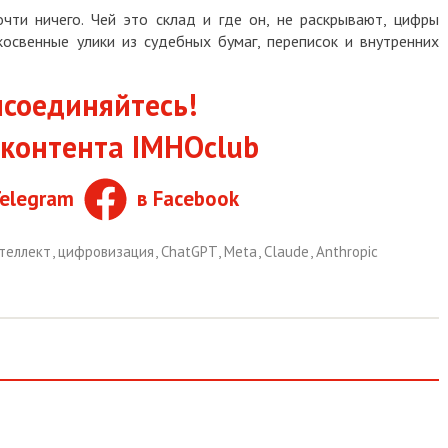
 ничего. Чей это склад и где он, не раскрывают, цифры
енные улики из судебных бумаг, переписок и внутренних
единяйтесь!
нтента IMHOclub
egram
в Facebook
лект
,
цифровизация
,
ChatGPT
,
Meta
,
Claude
,
Anthropic