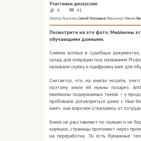
Участники дискуссии:
6
41
Леонид Радченко
,
Сергей Леонидов
,
Владимир Иванов
,
Ярослав
Посмотрите на это фото. Миллионы этих к
обучающими данными.
Снимок всплыл в судебных документах, оп
склад для операции под названием Project Pan
называли скупку и оцифровку книг для обучен
Считается, что на книгах модель учится п
поэтому книги ей нужны позарез. Anthrop
миллионы подержанных томов — у продавцов 
пробовала договориться даже с Нью-йоркск
книг», они впрочем отказались от сотруднич
Книги не расставляют по полкам и не берегу
корешок, страницы прогоняют через промышл
на переработку. То есть бумажные тела к