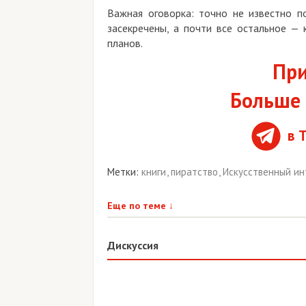
Важная оговорка: точно не известно почти
засекречены, а почти все остальное — косв
планов.
Присо
Больше ко
в Tel
Метки:
книги
,
пиратство
,
Искусственный интел
Еще по теме
↓
Дискуссия