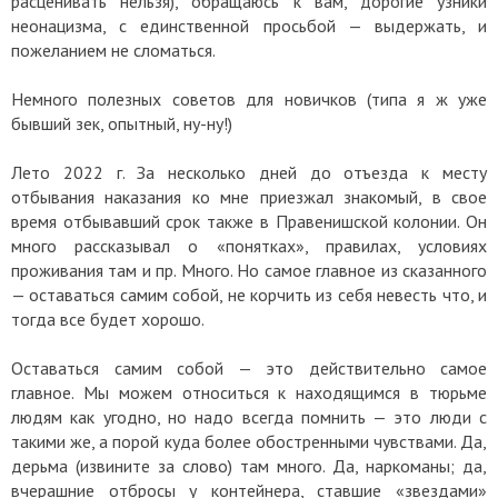
расценивать нельзя), обращаюсь к вам, дорогие узники
неонацизма, с единственной просьбой — выдержать, и
пожеланием не сломаться.
Немного полезных советов для новичков (типа я ж уже
бывший зек, опытный, ну-ну!)
Лето 2022 г. За несколько дней до отъезда к месту
отбывания наказания ко мне приезжал знакомый, в свое
время отбывавший срок также в Правенишской колонии. Он
много рассказывал о «понятках», правилах, условиях
проживания там и пр. Много. Но самое главное из сказанного
— оставаться самим собой, не корчить из себя невесть что, и
тогда все будет хорошо.
Оставаться самим собой — это действительно самое
главное. Мы можем относиться к находящимся в тюрьме
людям как угодно, но надо всегда помнить — это люди с
такими же, а порой куда более обостренными чувствами. Да,
дерьма (извините за слово) там много. Да, наркоманы; да,
вчерашние отбросы у контейнера, ставшие «звездами»