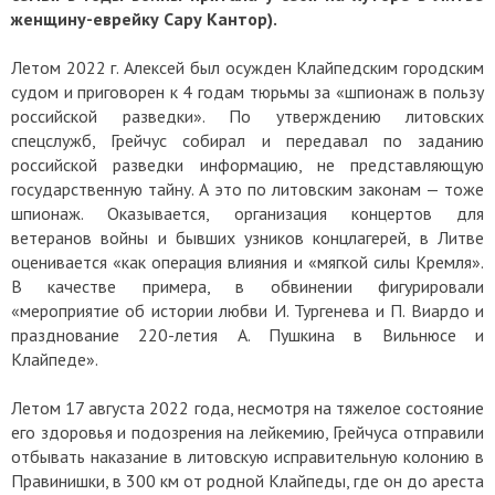
женщину-еврейку Сару Кантор).
Летом 2022 г. Алексей был осужден Клайпедским городским
судом и приговорен к 4 годам тюрьмы за «шпионаж в пользу
российской разведки». По утверждению литовских
спецслужб, Грейчус собирал и передавал по заданию
российской разведки информацию, не представляющую
государственную тайну. А это по литовским законам — тоже
шпионаж. Оказывается, организация концертов для
ветеранов войны и бывших узников концлагерей, в Литве
оценивается «как операция влияния и «мягкой силы Кремля».
В качестве примера, в обвинении фигурировали
«мероприятие об истории любви И. Тургенева и П. Виардо и
празднование 220-летия А. Пушкина в Вильнюсе и
Клайпеде».
Летом 17 августа 2022 года, несмотря на тяжелое состояние
его здоровья и подозрения на лейкемию, Грейчуса отправили
отбывать наказание в литовскую исправительную колонию в
Правинишки, в 300 км от родной Клайпеды, где он до ареста