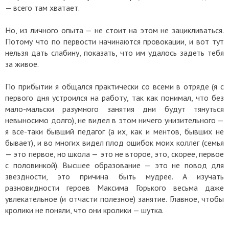
—
всего там хватает.
Но, из личного опыта — не стоит на этом не зацикливаться.
Потому что по первости начинаются провокации, и вот тут
нельзя дать слабину, показать, что им удалось задеть тебя
за живое.
По прибытии я общался практически со всеми в отряде (я с
первого дня устроился на работу, так как понимал, что без
мало-мальски разумного занятия дни будут тянуться
невыносимо долго), не видел в этом ничего унизительного —
я все-таки бывший педагог (а их, как и ментов, бывших не
бывает), и во многих видел плод ошибок моих коллег (семья
— это первое, но школа — это не второе, это, скорее, первое
с половинкой). Высшее образование — это не повод для
звездности, это причина быть мудрее. А изучать
разновидности героев Максима Горького весьма даже
увлекательное (и отчасти полезное) занятие. Главное, чтобы
кролики не поняли, что они кролики — шутка.