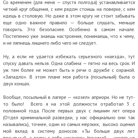
Со временем (для меня — спустя полгода) устанавливается
четкий круг общения, с кем рядом стоишь на поверке, с кем
идешь в столовую. Но даже в этом кругу не стоит забывать
еще одно важное правило — больше слушать, меньше
говорить. Это безопаснее. Особенно в самом начале.
Постепенно уже знаешь настроения, понимаешь, что к чему,
и не ляпнешь лишнего либо чего не следует.
Ну, а если не удается избежать серьезного «наезда», тут
спуску давать нельзя. Одна слабина — пятно на весь срок. И
уж тем более не может быть и речи о дружбе с охраной.
«Западло». В этом плане моя работа (посыльный) была о
двух концах.
Вообще, посыльный в лагере — «козел» априори. Но не тут-
то было! Всего я на этой должности отработал 3 с
половиной года. После первых двух с лишним лет опера
(Отдел криминальной разведки, у нас официально они так
назывались), точнее, один из самых мерзких, высоко оценил
мой вклад в систему доносов: «Ты больше двух лет
посыльный, а толку с тебя никакого» (понимай — никого не