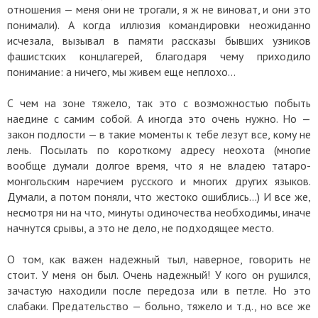
отношения — меня они не трогали, я ж не виноват, и они это
понимали). А когда иллюзия командировки неожиданно
исчезала, вызывал в памяти рассказы бывших узников
фашистских концлагерей, благодаря чему приходило
понимание: а ничего, мы живем еще неплохо…
С чем на зоне тяжело, так это с возможностью побыть
наедине с самим собой. А иногда это очень нужно. Но —
закон подлости — в такие моменты к тебе лезут все, кому не
лень. Посылать по короткому адресу неохота (многие
вообще думали долгое время, что я не владею татаро-
монгольским наречием русского и многих других языков.
Думали, а потом поняли, что жестоко ошиблись…) И все же,
несмотря ни на что, минуты одиночества необходимы, иначе
начнутся срывы, а это не дело, не подходящее место.
О том, как важен надежный тыл, наверное, говорить не
стоит. У меня он был. Очень надежный! У кого он рушился,
зачастую находили после передоза или в петле. Но это
слабаки. Предательство — больно, тяжело и т.д., но все же