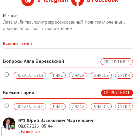
Метки:
Латвия
,
Литва
,
политрепрессированный
,
политзаключенный
,
архипелаг Балтлаг
,
освобождение
Еще по теме
↓
Вопросы Алле Березовской
СВЕРНУТЬ ВСЕ
ПОКАЗАТЬ ВСЕ
1 ЧАС
2 ЧАСА
6 ЧАСОВ
СУТКИ
Комментарии
СВЕРНУТЬ ВСЕ
ПОКАЗАТЬ ВСЕ
1 ЧАС
2 ЧАСА
6 ЧАСОВ
СУТКИ
№1
Юрий Васильевич Мартинович
08.07.2026
05:44
↓
Развернуть