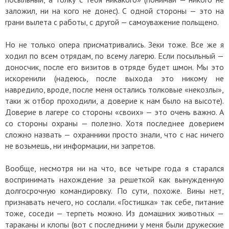
заложил, ни на кого не донес). С одной стороны — это на
грани вылета с работы, с другой — самоуважение польщено.
Но не только опера присматривались. Зеки тоже. Все же я
ходил по всем отрядам, по всему лагерю. Если посыльный —
доносчик, после его визитов в отряде будет шмон. Мы это
искоренили (надеюсь, после выхода это никому не
навредило, вроде, после меня остались толковые «некозлы»,
таки ж отбор проходили, а доверие к нам было на высоте).
Доверие в лагере со стороны «своих» — это очень важно. А
со стороны охраны — полезно. Хотя последнее доверием
сложно назвать — охранники просто знали, что с нас ничего
не возьмешь, ни информации, ни запретов.
Вообще, несмотря ни на что, все четыре года я старался
воспринимать нахождение за решеткой как вынужденную
долгосрочную командировку. По сути, похоже. Вины нет,
признавать нечего, но сослали. «Гостишка» так себе, питание
тоже, соседи — терпеть можно. Из домашних животных —
тараканы и клопы (вот с последними у меня были дружеские