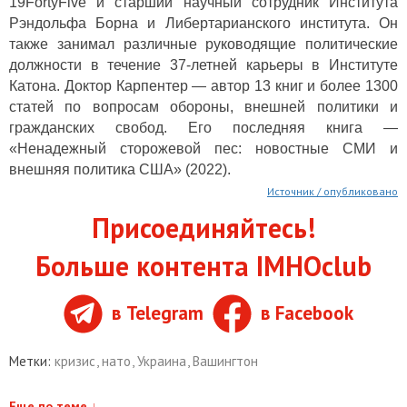
19FortyFive и старший научный сотрудник Института
Рэндольфа Борна и Либертарианского института. Он
также занимал различные руководящие политические
должности в течение 37-летней карьеры в Институте
Катона. Доктор Карпентер — автор 13 книг и более 1300
статей по вопросам обороны, внешней политики и
гражданских свобод. Его последняя книга —
«Ненадежный сторожевой пес: новостные СМИ и
внешняя политика США» (2022).
Источник / опубликовано
Присоединяйтесь!
Больше контента IMHOclub
в Telegram
в Facebook
Метки:
кризис
,
нато
,
Украина
,
Вашингтон
Еще по теме
↓