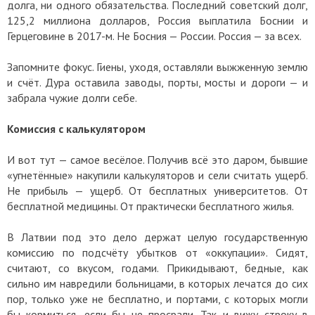
долга, ни одного обязательства. Последний советский долг,
125,2 миллиона долларов, Россия выплатила Боснии и
Герцеговине в 2017-м. Не Босния — России. Россия — за всех.
Запомните фокус. Гиены, уходя, оставляли выжженную землю
и счёт. Дура оставила заводы, порты, мосты и дороги — и
забрала чужие долги себе.
Комиссия с калькулятором
И вот тут — самое весёлое. Получив всё это даром, бывшие
«угнетённые» накупили калькуляторов и сели считать ущерб.
Не прибыль — ущерб. От бесплатных университетов. От
бесплатной медицины. От практически бесплатного жилья.
В Латвии под это дело держат целую государственную
комиссию по подсчёту убытков от «оккупации». Сидят,
считают, со вкусом, годами. Прикидывают, бедные, как
сильно им навредили больницами, в которых лечатся до сих
пор, только уже не бесплатно, и портами, с которых могли
бы кормиться, если бы не просрали. Так и вижу строку в