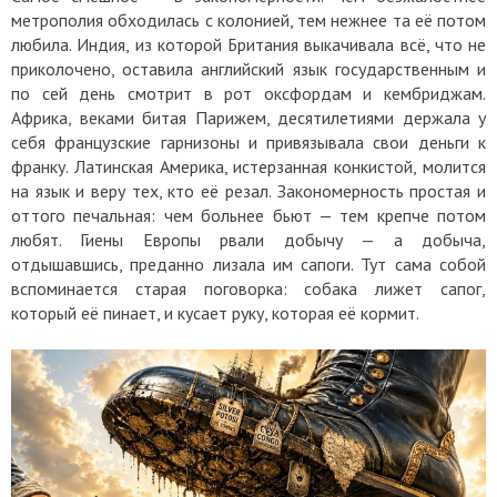
метрополия обходилась с колонией, тем нежнее та её потом
любила. Индия, из которой Британия выкачивала всё, что не
приколочено, оставила английский язык государственным и
по сей день смотрит в рот оксфордам и кембриджам.
Африка, веками битая Парижем, десятилетиями держала у
себя французские гарнизоны и привязывала свои деньги к
франку. Латинская Америка, истерзанная конкистой, молится
на язык и веру тех, кто её резал. Закономерность простая и
оттого печальная: чем больнее бьют — тем крепче потом
любят. Гиены Европы рвали добычу — а добыча,
отдышавшись, преданно лизала им сапоги. Тут сама собой
вспоминается старая поговорка: собака лижет сапог,
который её пинает, и кусает руку, которая её кормит.