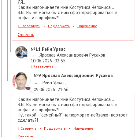
ЛЯ...
Как вы напоминаете мне Кястутиса Чепониса...
З.Ы. Вы не могли бы с ним сфотографироваться, в
анфас и в профиль?!
↓
Развернуть
•
Поддержать
•
Нарушение
Ответить
№11
Рейн Урвас
→
Ярослав Александрович Русаков
10.06.2026
02:55
↓
Развернуть
№9
Ярослав Александрович Русаков
→
Рейн Урвас
,
09.06.2026
21:56
Как вы напоминаете мне Кястутиса Чепониса...
З.Ы. Вы не могли бы с ним сфотографироваться, в
анфас и в профиль?!
Ну, такой - "семейный" натюрморто-пейзажо- портрет
сделать?!
↑
Свернуть
•
Поддержать
•
Нарушение
Ответить