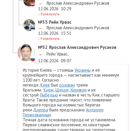
→
Ярослав Александрович Русаков
12.06.2026
10:29
↓
Развернуть
№35
Рейн Урвас
→
Ярослав Александрович Русаков
12.06.2026
15:51
↓
Развернуть
№32
Ярослав Александрович Русаков
→
Рейн Урвас
,
12.06.2026
09:07
История Киева — столицы
Украины
и её
крупнейшего города — насчитывает как минимум
1200 лет. Согласно
легенде,
Киев
был
основан
тремя
братьями:
Кием
,
Щеком
,
Хоривом
и их
сестрой
Лыбедью
и назван в честь Кия, старшего
брата. Также предание гласит, что появление
большого города на холмистых берегах
реки
Днепра
было предсказано
Андреем
Первозванным
.
Точная дата основания города не установлена.
Первое славянское поселение, по некоторым
предположениям, существовало на территории