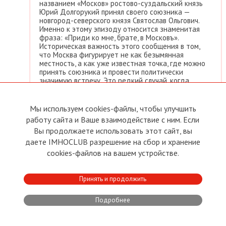
названием «Москов» ростово-суздальский князь
Юрий Долгорукий принял своего союзника —
новгород-северского князя Святослав Ольгович.
Именно к этому эпизоду относится знаменитая
фраза: «Приди ко мне, брате, в Московъ».
Историческая важность этого сообщения в том,
что Москва фигурирует не как безымянная
местность, а как уже известная точка, где можно
принять союзника и провести политически
значимую встречу. Это редкий случай, когда
будущее крупнейшее городское пространство
страны впервые фиксируется в письменном
источнике в живом политическом контексте.
Мы используем cookies-файлы, чтобы улучшить
Что важно не перепутать
работу сайта и Ваше взаимодействие с ним. Если
Здесь стоит сразу развести несколько вещей,
Вы продолжаете использовать этот сайт, вы
которые часто смешивают в популярных текстах:
1147 год — это первое письменное упоминание
даете IMHOCLUB разрешение на сбор и хранение
Москвы;
cookies-файлов на вашем устройстве.
это не бесспорная дата основания города;
к этому моменту поселение, вероятно, уже
существовало;
Принять и продолжить
археологические данные указывают, что
территория была заселена значительно раньше.
Такая формулировка точнее и с научной точки
Подробнее
зрения, и с точки зрения работы с источниками.
Тем не менее, каптринармус, разница между