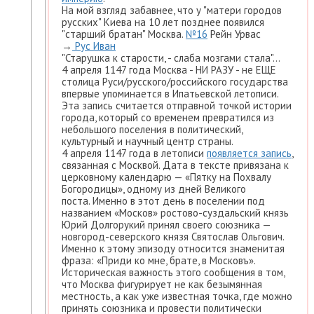
На мой взгляд забавнее, что у "матери городов
русских" Киева на 10 лет позднее появился
"старший братан" Москва.
№16
Рейн Урвас
→
Рус Иван
"Старушка к старости, - слаба мозгами стала"...
4 апреля 1147 года Москва - НИ РАЗУ - не ЕЩЕ
столица Руси/русского/российского государства
впервые упоминается в Ипатьевской летописи.
Эта запись считается отправной точкой истории
города, который со временем превратился из
небольшого поселения в политический,
культурный и научный центр страны.
4 апреля 1147 года в летописи
появляется запись
,
связанная с Москвой. Дата в тексте привязана к
церковному календарю — «Пятку на Похвалу
Богородицы», одному из дней Великого
поста. Именно в этот день в поселении под
названием «Москов» ростово-суздальский князь
Юрий Долгорукий принял своего союзника —
новгород-северского князя Святослав Ольгович.
Именно к этому эпизоду относится знаменитая
фраза: «Приди ко мне, брате, в Московъ».
Историческая важность этого сообщения в том,
что Москва фигурирует не как безымянная
местность, а как уже известная точка, где можно
принять союзника и провести политически