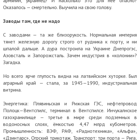
армянин, украинец? И насколько это для неё опасно?
Оказалось — смертельно. Выучила на свою голову.
Заводы там, где не надо
С заводами — та же близорукость. Нормальная империя
тянет железную дорогу строго от рудника к порту, и ни
шпалой дальше. А дура построила на Украине Днепрогэс,
Азовсталь и Запорожсталь. Зачем индустрия в «колонии»?
Загадка.
Но всего ярче глупость видна на латвийском хуторке. Был
аграрный край — стала, за 1945—1990, индустриальная
витрина.
Энергетика: Плявиньская и Рижская ГЭС, нефтепровод
Полоцк—Вентспилс, терминал в Вентспилсе. Инчукалнское
газохранилище — третье в мире среди подземных в
водоносных слоях, ёмкостью 4,47 млрд кубометров.
Промышленность: ВЭФ, РАФ, «Радиотехника», «Альфа»,
«Дзинтарс», Огрский трикотаж. Транспорт: три порта — Рига,