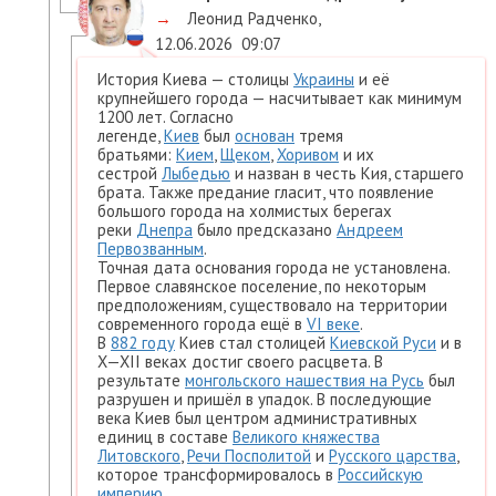
→
Леонид Радченко
,
12.06.2026
09:07
История Киева — столицы
Украины
и её
крупнейшего города — насчитывает как минимум
1200 лет. Согласно
легенде,
Киев
был
основан
тремя
братьями:
Кием
,
Щеком
,
Хоривом
и их
сестрой
Лыбедью
и назван в честь Кия, старшего
брата. Также предание гласит, что появление
большого города на холмистых берегах
реки
Днепра
было предсказано
Андреем
Первозванным
.
Точная дата основания города не установлена.
Первое славянское поселение, по некоторым
предположениям, существовало на территории
современного города ещё в
VI веке
.
В
882 году
Киев стал столицей
Киевской Руси
и в
X—XII веках достиг своего расцвета. В
результате
монгольского нашествия на Русь
был
разрушен и пришёл в упадок. В последующие
века Киев был центром административных
единиц в составе
Великого княжества
Литовского
,
Речи Посполитой
и
Русского царства
,
которое трансформировалось в
Российскую
империю
.