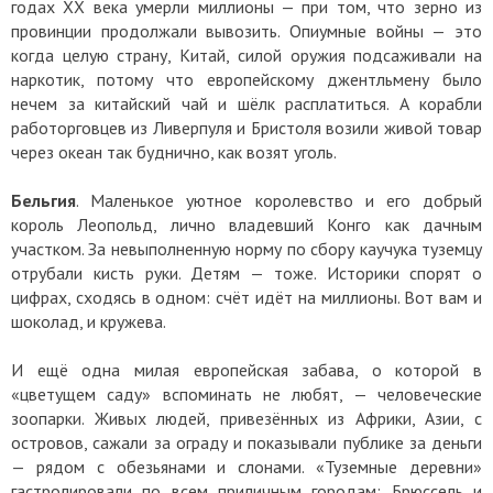
годах XX века умерли миллионы — при том, что зерно из
провинции продолжали вывозить. Опиумные войны — это
когда целую страну, Китай, силой оружия подсаживали на
наркотик, потому что европейскому джентльмену было
нечем за китайский чай и шёлк расплатиться. А корабли
работорговцев из Ливерпуля и Бристоля возили живой товар
через океан так буднично, как возят уголь.
Бельгия
. Маленькое уютное королевство и его добрый
король Леопольд, лично владевший Конго как дачным
участком. За невыполненную норму по сбору каучука туземцу
отрубали кисть руки. Детям — тоже. Историки спорят о
цифрах, сходясь в одном: счёт идёт на миллионы. Вот вам и
шоколад, и кружева.
И ещё одна милая европейская забава, о которой в
«цветущем саду» вспоминать не любят, — человеческие
зоопарки. Живых людей, привезённых из Африки, Азии, с
островов, сажали за ограду и показывали публике за деньги
— рядом с обезьянами и слонами. «Туземные деревни»
гастролировали по всем приличным городам: Брюссель и