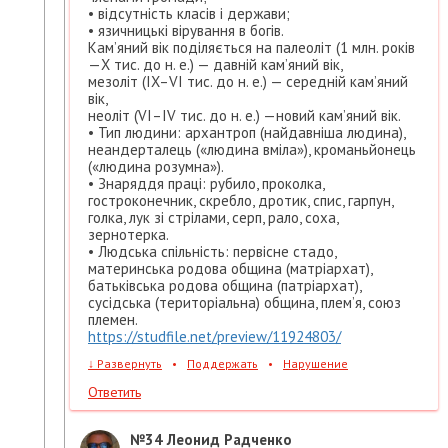
• відсутність класів і держави;
• язичницькі вірування в богів.
Кам’яний вік поділяється на палеоліт (1 млн. років
—Х тис. до н. е.) — давній кам’яний вік,
мезоліт (IX–VI тис. до н. е.) — середній кам’яний
вік,
неоліт (VI–IV тис. до н. е.) —новий кам’яний вік.
• Тип людини: архантроп (найдавніша людина),
неандерталець («людина вміла»), кроманьйонець
(«людина розумна»).
• Знаряддя праці: рубило, проколка,
гостроконечник, скребло, дротик, спис, гарпун,
голка, лук зі стрілами, серп, рало, соха,
зернотерка.
• Людська спільність: первісне стадо,
материнська родова община (матріархат),
батьківська родова община (патріархат),
сусідська (територіальна) община, плем’я, союз
племен.
https://studfile.net/preview/11924803/
↓
Развернуть
•
Поддержать
•
Нарушение
Ответить
№34
Леонид Радченко