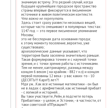
значимую встречу. Это редкий случай, когда
будущее крупнейшее городское пространство
страны впервые фиксируется в письменном
источнике в живом политическом контексте.
Что важно не перепутать
Здесь стоит сразу развести несколько вещей,
которые часто смешивают в популярных текстах:
1147 год — это первое письменное упоминание
Москвы;
это не бесспорная дата основания города;
к этому моменту поселение, вероятно, уже
существовало;
археологические данные указывают, что
территория была заселена значительно раньше.
Такая формулировка точнее и с научной точки
зрения, и с точки зрения работы с источниками.
Тем не менее, каптринармус, разница между
концом 6 веком ( на крайняк - 882 г н.э) и концом
первой половины 12 века - у вас каких-то - 10
(ДЕСЯТЬ!!! Карл!!) лет?!
Мдя уж...Как все истинные математики - он был
не в ладах с арифметикой, как истинный прибалт
- с логикой и историей...
Вы таки участвуете, Рейн, в подсчете потерь
Прибалтики - у целом, и Эстонии, - в частности, от
таки советской оППукации?!