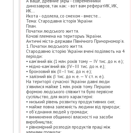
А ваще, древние укры - современники
динозавров, так как: - вот вам рефератИК, ИК,
ИК...
Икота - одолела, со смехом - вместе...
Тема: Стародавня історія України
План.
Початки людського життя.
Кочові племена на територыъ України.
Античні міста-держави Північного Причорномор’я.
1. Початки людського життя.
Стародавню історію України вчені поділяють на 4
періоди:
• кам’яний вік (1 млн. років тому — ІV тис. до н. е.);
• мідно-кам’яний вік (ІV–ІІІ тис. до н. е.);
• бронзовий вік (ІІ–І тис. до н. е.);
• залізний вік (І тис. до н. е. — V ст. н. е.).
На території сучасної України давні люди
з’явилися майже 1 млн. років тому. Першою
формою людського співжиття було первісне
суспільство, для якого характерні:
• низький рівень розвитку продуктивних сил;
• майже повна залежність людини від природи;
• об’єднання людей у громади;
• виникнення общинної власності на засоби
виробництва;
• рівномірний розподіл продуктів праці між
членами громади;