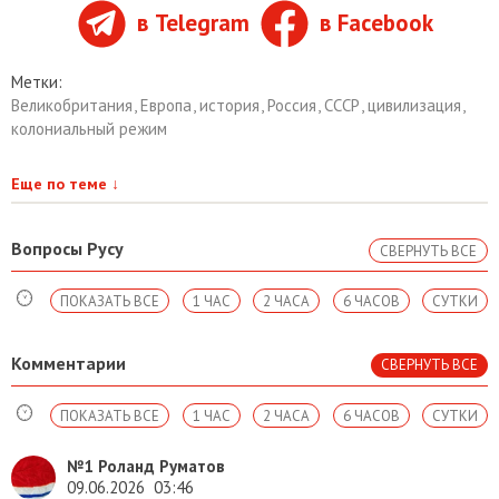
в Telegram
в Facebook
Метки:
Великобритания
,
Европа
,
история
,
Россия
,
СССР
,
цивилизация
,
колониальный режим
Еще по теме
↓
Вопросы Русу
СВЕРНУТЬ ВСЕ
ПОКАЗАТЬ ВСЕ
1 ЧАС
2 ЧАСА
6 ЧАСОВ
СУТКИ
Комментарии
СВЕРНУТЬ ВСЕ
ПОКАЗАТЬ ВСЕ
1 ЧАС
2 ЧАСА
6 ЧАСОВ
СУТКИ
№1
Роланд Руматов
09.06.2026
03:46