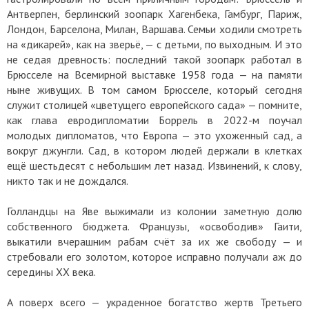
Антверпен, берлинский зоопарк Хагенбека, Гамбург, Париж,
Лондон, Барселона, Милан, Варшава. Семьи ходили смотреть
на «дикарей», как на зверьё, — с детьми, по выходным. И это
не седая древность: последний такой зоопарк работал в
Брюсселе на Всемирной выставке 1958 года — на памяти
ныне живущих. В том самом Брюсселе, который сегодня
служит столицей «цветущего европейского сада» — помните,
как глава евродипломатии Боррель в 2022-м поучал
молодых дипломатов, что Европа — это ухоженный сад, а
вокруг джунгли. Сад, в котором людей держали в клетках
ещё шестьдесят с небольшим лет назад. Извинений, к слову,
никто так и не дождался.
Голландцы на Яве выжимали из колонии заметную долю
собственного бюджета. Французы, «освободив» Гаити,
выкатили вчерашним рабам счёт за их же свободу — и
стребовали его золотом, которое исправно получали аж до
середины XX века.
А поверх всего — украденное богатство жертв Третьего