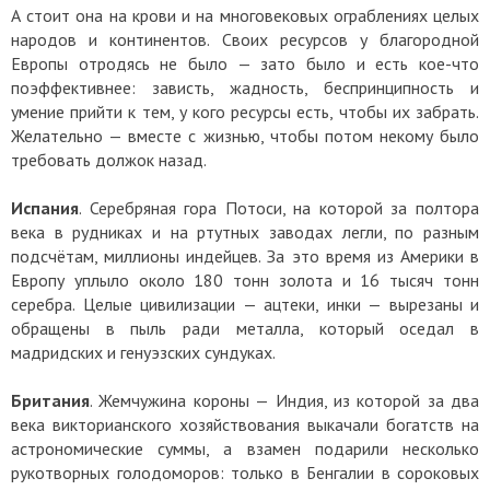
А стоит она на крови и на многовековых ограблениях целых
народов и континентов. Своих ресурсов у благородной
Европы отродясь не было — зато было и есть кое-что
поэффективнее: зависть, жадность, беспринципность и
умение прийти к тем, у кого ресурсы есть, чтобы их забрать.
Желательно — вместе с жизнью, чтобы потом некому было
требовать должок назад.
Испания
. Серебряная гора Потоси, на которой за полтора
века в рудниках и на ртутных заводах легли, по разным
подсчётам, миллионы индейцев. За это время из Америки в
Европу уплыло около 180 тонн золота и 16 тысяч тонн
серебра. Целые цивилизации — ацтеки, инки — вырезаны и
обращены в пыль ради металла, который оседал в
мадридских и генуэзских сундуках.
Британия
. Жемчужина короны — Индия, из которой за два
века викторианского хозяйствования выкачали богатств на
астрономические суммы, а взамен подарили несколько
рукотворных голодоморов: только в Бенгалии в сороковых