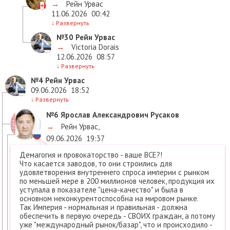
→
Рейн Урвас
11.06.2026
00:42
↓
Развернуть
№30
Рейн Урвас
→
Victoria Dorais
12.06.2026
08:57
↓
Развернуть
№4
Рейн Урвас
09.06.2026
18:52
↓
Развернуть
№6
Ярослав Александрович Русаков
→
Рейн Урвас
,
09.06.2026
19:37
Демагогия и провокаторство - ваше ВСЕ?!
Что касается заводов, то они строились для
удовлетворения внутреннего спроса империи с рынком
по меньшей мере в 200 миллионов человек, продукция их
уступала в показателе "цена-качество" и была в
основном неконкурентоспособна на мировом рынке.
Так Империя - нормальная и правильная - должна
обеспечить в первую очередь - СВОИХ граждан, а потому
уже "международный рынок/базар", что и происходило -