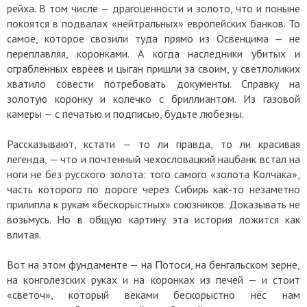
рейха. В том числе — драгоценности и золото, что и поныне
покоятся в подвалах «нейтральных» европейских банков. То
самое, которое свозили туда прямо из Освенцима — не
переплавляя, коронками. А когда наследники убитых и
ограбленных евреев и цыган пришли за своим, у светлоликих
хватило совести потребовать документы. Справку на
золотую коронку и колечко с бриллиантом. Из газовой
камеры — с печатью и подписью, будьте любезны.
Рассказывают, кстати — то ли правда, то ли красивая
легенда, — что и почтенный чехословацкий нацбанк встал на
ноги не без русского золота: того самого «золота Колчака»,
часть которого по дороге через Сибирь как-то незаметно
прилипла к рукам «бескорыстных» союзников. Доказывать не
возьмусь. Но в общую картину эта история ложится как
влитая.
Вот на этом фундаменте — на Потоси, на бенгальском зерне,
на конголезских руках и на коронках из печей — и стоит
«светоч», который веками бескорыстно нёс нам