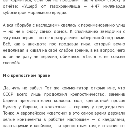
отчёте: «Ущерб от газохранилища — 4,47 миллиарда
кубометров морального вреда».
А вся «борьба с наследием» свелась к переименованию улиц
— но не к сносу самих домов. К спиливанию звёздочки с
чугунных перил — но не к разрушению набережной под ними.
Всё, как в анекдоте про продавца пива, который вечно
недоливал и кивал на своё слабое зрение, а на вопрос, чего
ж он ни разу не перелил, обижался: «Так я ж не совсем
слепой!»
И о крепостном праве
Да, чуть не забыл. Тот же комментатор открыл мне, что
СССР всего лишь продолжил крепостничество, заменив
барина председателем колхоза: мол, крепостной просил
бумагу у барина, а колхозник — справку у председателя.
Тонко. А европейские «светочи» в это самое время держали
целые континенты в рабстве настоящем — с кандалами,
плантациями и клеймом, — и крепостным там, в отличие от