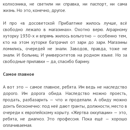
колхозника, не светили ни справка, ни паспорт, ни сама
жизнь. Но это, конечно, другое.
И про «в досоветской Прибалтике жилось лучше, всё
свободно лежало в магазинах». Охотно верю. Аграрному
хуторку 1930-х и впрямь жилось вольготно — особенно тем,
кто на этом хуторке батрачил от зари до зари. Магазины
ломились, очередей не знали. Заводов, правда, тоже не
знали. И больниц. И университетов на родном языке. Но за
свободные прилавки — да, спасибо барину.
Самое главное
А вот это — самое главное, ребята. Им ведь не наследство
дорого. Им дорога обида. Наследство можно проесть,
продать, разбазарить — что и проделали. А обиду можно
доить бесконечно: под неё дают гранты, должности, место в
очереди к европейскому корыту. «Жертва оккупации» — это,
ребята, не диагноз. Это профессия. Пока ещё — хорошо
оплачиваемая.