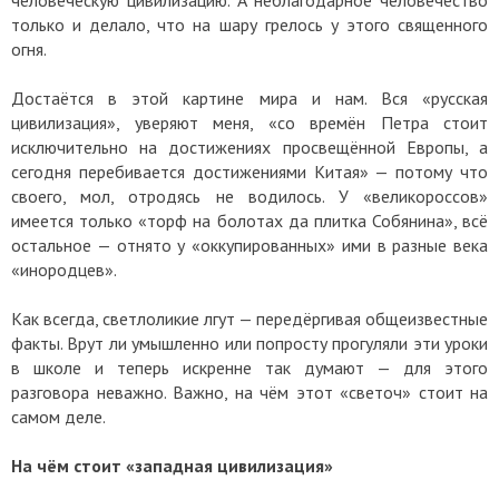
только и делало, что на шару грелось у этого священного
огня.
Достаётся в этой картине мира и нам. Вся «русская
цивилизация», уверяют меня, «со времён Петра стоит
исключительно на достижениях просвещённой Европы, а
сегодня перебивается достижениями Китая» — потому что
своего, мол, отродясь не водилось. У «великороссов»
имеется только «торф на болотах да плитка Собянина», всё
остальное — отнято у «оккупированных» ими в разные века
«инородцев».
Как всегда, светлоликие лгут — передёргивая общеизвестные
факты. Врут ли умышленно или попросту прогуляли эти уроки
в школе и теперь искренне так думают — для этого
разговора неважно. Важно, на чём этот «светоч» стоит на
самом деле.
На чём стоит «западная цивилизация»