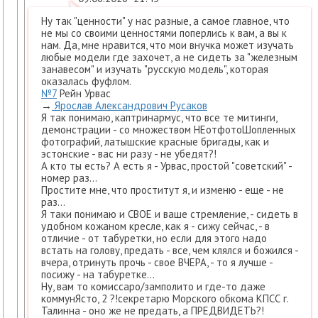
Ну так "ценности" у нас разные, а самое главное, что
не мы со своими ценностями поперлись к вам, а вы к
нам. Да, мне нравится, что мои внучка может изучать
любые модели где захочет, а не сидеть за "железным
занавесом" и изучать "русскую модель", которая
оказалась фуфлом.
№7
Рейн Урвас
→
Ярослав Александрович Русаков
Я так понимаю, каптринармус, что все те митинги,
демонстрации - со множеством НЕотфотоШопленных
фотографий, латышские красные бригады, как и
эстонские - вас ни разу - не убедят?!
А кто ты есть? А есть я - Урвас, простой "советский" -
номер раз...
Простите мне, что проститут я, и изменю - еще - не
раз...
Я таки понимаю и СВОЕ и ваше стремление, - сидеть в
удобном кожаном кресле, как я - сижу сейчас, - в
отличие - от табуретки, но если для этого надо
встать на голову, предать - все, чем клялся и божился -
вчера, отринуть прочь - свое ВЧЕРА, - то я лучше -
посижу - на табуретке...
Ну, вам то комиссаро/замполито и где-то даже
коммунЯсто, 2 ?!секретарю Морского обкома КПСС г.
Талинна - оно же не предать, а ПРЕДВИДЕТЬ?!