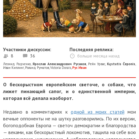
Участники дискуссии:
Последняя реплика:
8
36
больше месяца назад
Леонид Радченко
,
Ярослав Александрович Русаков
,
Рейн Урвас
,
Kęstutis Čeponis
,
Иван Киплинг
,
Роланд Руматов
,
Victoria Dorais
,
Рус Иван
О бескорыстном европейском светоче, о собаке, что
лижет пинающий сапог, и о единственной империи,
которая всё делала наоборот.
Недавно в комментариях к
одной из моих статей
мои
вечные оппоненты не на шутку разговорились. По их версии,
богоподобная Европа — светоч демократии и благородства
— веками, как бескорыстный локомотив, тащила на себе всю
человеческую цивилизацию. А неблагодарное человечество