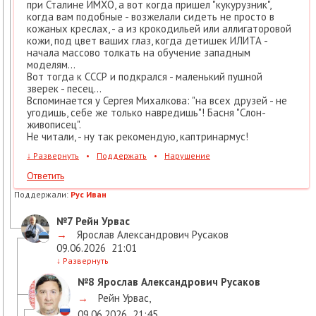
при Сталине ИМХО, а вот когда пришел "кукурузник",
когда вам подобные - возжелали сидеть не просто в
кожаных креслах, - а из крокодильей или аллигаторовой
кожи, под цвет ваших глаз, когда детишек ИЛИТА -
начала массово толкать на обучение западным
моделям...
Вот тогда к СССР и подкрался - маленький пушной
зверек - песец...
Вспоминается у Сергея Михалкова: "на всех друзей - не
угодишь, себе же только навредишь"! Басня "Слон-
живописец".
Не читали, - ну так рекомендую, каптринармус!
↓
Развернуть
•
Поддержать
•
Нарушение
Ответить
Поддержали:
Рус Иван
№7
Рейн Урвас
→
Ярослав Александрович Русаков
09.06.2026
21:01
↓
Развернуть
№8
Ярослав Александрович Русаков
→
Рейн Урвас
,
09.06.2026
21:45