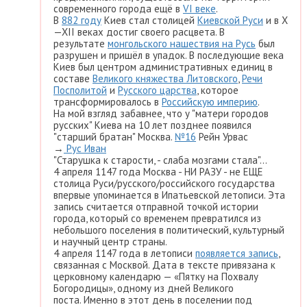
современного города ещё в
VI веке
.
В
882 году
Киев стал столицей
Киевской Руси
и в X
—XII веках достиг своего расцвета. В
результате
монгольского нашествия на Русь
был
разрушен и пришёл в упадок. В последующие века
Киев был центром административных единиц в
составе
Великого княжества Литовского
,
Речи
Посполитой
и
Русского царства
, которое
трансформировалось в
Российскую империю
.
На мой взгляд забавнее, что у "матери городов
русских" Киева на 10 лет позднее появился
"старший братан" Москва.
№16
Рейн Урвас
→
Рус Иван
"Старушка к старости, - слаба мозгами стала"...
4 апреля 1147 года Москва - НИ РАЗУ - не ЕЩЕ
столица Руси/русского/российского государства
впервые упоминается в Ипатьевской летописи. Эта
запись считается отправной точкой истории
города, который со временем превратился из
небольшого поселения в политический, культурный
и научный центр страны.
4 апреля 1147 года в летописи
появляется запись
,
связанная с Москвой. Дата в тексте привязана к
церковному календарю — «Пятку на Похвалу
Богородицы», одному из дней Великого
поста. Именно в этот день в поселении под