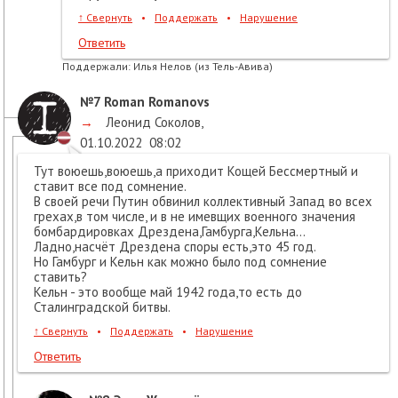
↑
Свернуть
•
Поддержать
•
Нарушение
Ответить
Поддержали:
Илья Нелов (из Тель-Авива)
№7
Roman Romanovs
→
Леонид Соколов
,
01.10.2022
08:02
Тут воюешь,воюешь,а приходит Кощей Бессмертный и
ставит все под сомнение.
В своей речи Путин обвинил коллективный Запад во всех
грехах,в том числе, и в не имевщих военного значения
бомбардировках Дрездена,Гамбурга,Кельна...
Ладно,насчёт Дрездена споры есть,это 45 год.
Но Гамбург и Кельн как можно было под сомнение
ставить?
Кельн - это вообще май 1942 года,то есть до
Сталинградской битвы.
↑
Свернуть
•
Поддержать
•
Нарушение
Ответить