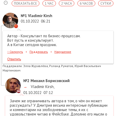
ПОКАЗАТЬ ВСЕ
1 ЧАС
2 ЧАСА
6 ЧАСОВ
СУТКИ
№1
Vladimir Kirsh
01.10.2022
06:21
Автор - Консультант по бизнес-процессам.
Вот пусть и консультирует.
А в Китае сегодня праздник.
↑
Свернуть
•
Поддержать
•
Нарушение
Ответить
Поддержали:
Элла Журавлёва, Роланд Руматов, Юрий Васильевич
Мартинович
№2
Михаил Борисовский
→
Vladimir Kirsh
,
01.10.2022
07:12
Зачем же ограничивать автора в том, о чём он может
рассуждать? У Дмитрия весьма интересные публикации
и комментарии на злободневные темы, я их с
удовольствием читаю в Фейсбуке. Дополню его мысли о