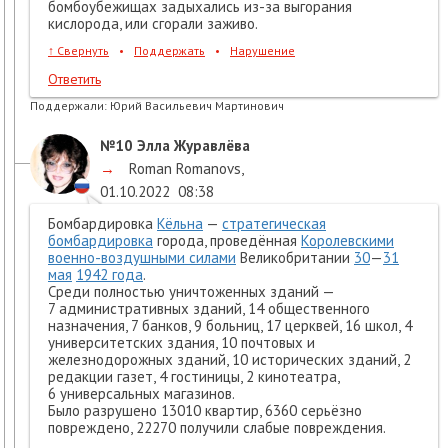
бомбоубежищах задыхались из-за выгорания
кислорода, или сгорали заживо.
↑
Свернуть
•
Поддержать
•
Нарушение
Ответить
Поддержали:
Юрий Васильевич Мартинович
№10
Элла Журавлёва
→
Roman Romanovs
,
01.10.2022
08:38
Бомбардировка
Кёльна
—
стратегическая
бомбардировка
города, проведённая
Королевскими
военно-воздушными силами
Великобритании
30
—
31
мая
1942 года
.
Среди полностью уничтоженных зданий —
7 административных зданий, 14 общественного
назначения, 7 банков, 9 больниц, 17 церквей, 16 школ, 4
университетских здания, 10 почтовых и
железнодорожных зданий, 10 исторических зданий, 2
редакции газет, 4 гостиницы, 2 кинотеатра,
6 универсальных магазинов.
Было разрушено 13010 квартир, 6360 серьёзно
повреждено, 22270 получили слабые повреждения.