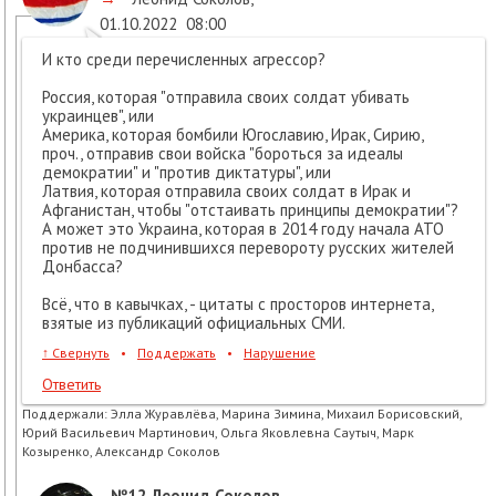
01.10.2022
08:00
И кто среди перечисленных агрессор?
Россия, которая "отправила своих солдат убивать
украинцев", или
Америка, которая бомбили Югославию, Ирак, Сирию,
проч., отправив свои войска "бороться за идеалы
демократии" и "против диктатуры", или
Латвия, которая отправила своих солдат в Ирак и
Афганистан, чтобы "отстаивать принципы демократии"?
А может это Украина, которая в 2014 году начала АТО
против не подчинившихся перевороту русских жителей
Донбасса?
Всё, что в кавычках, - цитаты с просторов интернета,
взятые из публикаций официальных СМИ.
↑
Свернуть
•
Поддержать
•
Нарушение
Ответить
Поддержали:
Элла Журавлёва, Марина Зимина, Михаил Борисовский,
Юрий Васильевич Мартинович, Ольга Яковлевна Саутыч, Марк
Козыренко, Александр Соколов
№12
Леонид Соколов