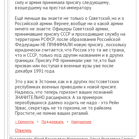
силу и армия принимала присягу следующему,
взошедшему на престол императору.
Ещё меньше вы знаете не только о Советской, но и о
Российской армии. Вернее, вообще ни о какой армии
ничего не знаете. Офицеры Советской армии,
принимавшие присягу СССР и проходившие службу на
территории РСФСР, после образования Российской
Федерации НЕ ПРИНИМАЛИ новую присягу , поскольку
юридически считается, что Россия это та же страна,
что и СССР, только под другим названием и в других
границах. Присягу РФ принимали уже те, кто был
призван или поступал в военные вузы уже после
декабря 1991 года.
Это у вас в Эстонии, как и в других постсоветских
республиках военных приводили к новой присяге.
Надеюсь, что теперь горизонт ваших познаний
ЗНАЧИТЕЛЬНО расширился. А за примером
переобувшихся далеко ходить не надо - это Рейн
Урвас, секретарь не то горкома, не то райкома.
Простите, не помню ваших регалий.
↑
Свернуть
•
Поддержать
•
Нарушение
Ответить
Поддержали:
Юрий Васильевич Мартинович, Ольга Яковлевна Саутыч,