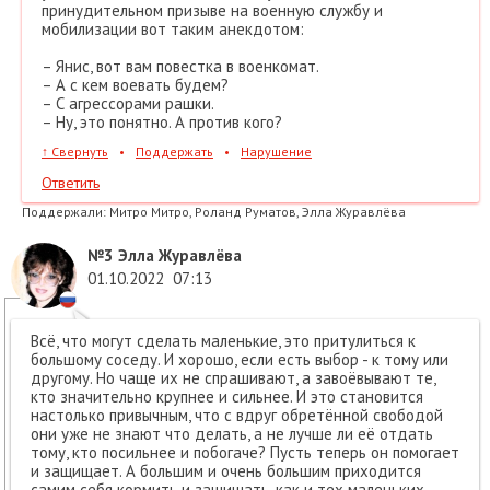
принудительном призыве на военную службу и
мобилизации вот таким анекдотом:
– Янис, вот вам повестка в военкомат.
– А с кем воевать будем?
– С агрессорами рашки.
– Ну, это понятно. А против кого?
↑
Свернуть
•
Поддержать
•
Нарушение
Ответить
Поддержали:
Митро Митро, Роланд Руматов, Элла Журавлёва
№3
Элла Журавлёва
01.10.2022
07:13
Всё, что могут сделать маленькие, это притулиться к
большому соседу. И хорошо, если есть выбор - к тому или
другому. Но чаще их не спрашивают, а завоёвывают те,
кто значительно крупнее и сильнее. И это становится
настолько привычным, что с вдруг обретённой свободой
они уже не знают что делать, а не лучше ли её отдать
тому, кто посильнее и побогаче? Пусть теперь он помогает
и защищает. А большим и очень большим приходится
самим себя кормить и защищать, как и тех маленьких,