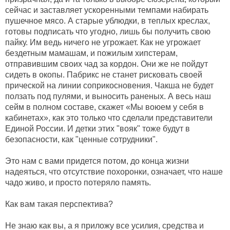
сейчас и заставляет ускоренными темпами набирать
пушечное мясо. А старые ублюдки, в теплых креслах,
готовы подписать что угодно, лишь бы получить свою
пайку. Им ведь ничего не угрожает. Как не угрожает
бездетным мамашам, и пожилым хипстерам,
отправившим своих чад за кордон. Они же не пойдут
сидеть в окопы. Пабрикс не станет рисковать своей
прической на линии соприкосновения. Чакша не будет
ползать под пулями, и выносить раненых. А весь наш
сейм в полном составе, скажет «Мы воюем у себя в
кабинетах», как это только что сделали представители
Единой России. И детки этих "вояк" тоже будут в
безопасности, как "ценные сотрудники".
Это нам с вами придется потом, до конца жизни
надеяться, что отсутствие похоронки, означает, что наше
чадо живо, и просто потеряло память.
Как вам такая перспектива?
Не знаю как вы, а я приложу все усилия, средства и