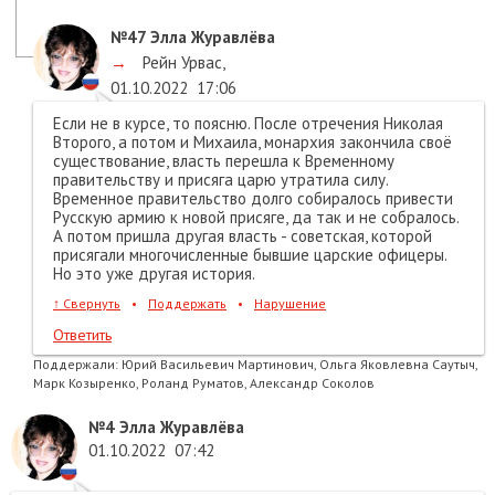
№47
Элла Журавлёва
→
Рейн Урвас
,
01.10.2022
17:06
Если не в курсе, то поясню. После отречения Николая
Второго, а потом и Михаила, монархия закончила своё
существование, власть перешла к Временному
правительству и присяга царю утратила силу.
Временное правительство долго собиралось привести
Русскую армию к новой присяге, да так и не собралось.
А потом пришла другая власть - советская, которой
присягали многочисленные бывшие царские офицеры.
Но это уже другая история.
↑
Свернуть
•
Поддержать
•
Нарушение
Ответить
Поддержали:
Юрий Васильевич Мартинович, Ольга Яковлевна Саутыч,
Марк Козыренко, Роланд Руматов, Александр Соколов
№4
Элла Журавлёва
01.10.2022
07:42