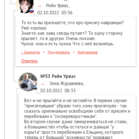
→
Рейн Урвас
,
02.10.2022
05:56
То есть вы признаёте, что про присягу наврамши?
Уже хорошо.
Знаете, как заяц следы путает? То одну сторону
прыгает, то в другую. Очень похоже.
Чухна -она и есть чухна. Что с неё возьмёшь.
↑
Свернуть
•
Поддержать
•
Нарушение
Ответить
№53
Рейн Урвас
→
Элла Журавлёва
,
02.10.2022
06:33
Вот и не прыгайте и не петляйте. В первом случае
"присягнувшие" убрали того, кому присягнули - так
сказать оригинально освободили себя от присяги и
перебежали к "госпереворотчикам".
Во втором случае даже заморачиваться не стали,
а большинство чтобы остаться и дальше "у
корыта" просто перебежали к Ельцину, которого
теперь от большой "духовности" поливают