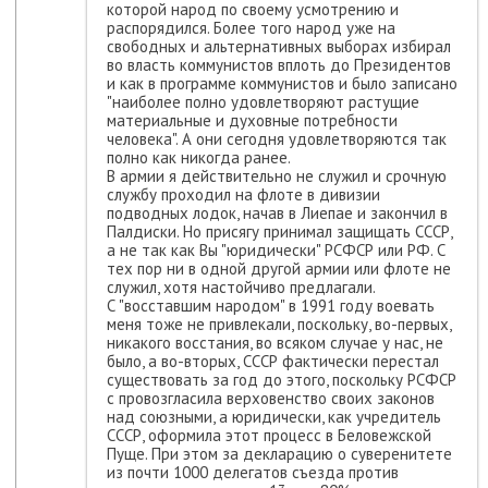
которой народ по своему усмотрению и
распорядился. Более того народ уже на
свободных и альтернативных выборах избирал
во власть коммунистов вплоть до Президентов
и как в программе коммунистов и было записано
"наиболее полно удовлетворяют растущие
материальные и духовные потребности
человека". А они сегодня удовлетворяются так
полно как никогда ранее.
В армии я действительно не служил и срочную
службу проходил на флоте в дивизии
подводных лодок, начав в Лиепае и закончил в
Палдиски. Но присягу принимал защищать СССР,
а не так как Вы "юридически" РСФСР или РФ. С
тех пор ни в одной другой армии или флоте не
служил, хотя настойчиво предлагали.
С "восставшим народом" в 1991 году воевать
меня тоже не привлекали, поскольку, во-первых,
никакого восстания, во всяком случае у нас, не
было, а во-вторых, СССР фактически перестал
существовать за год до этого, поскольку РСФСР
с провозгласила верховенство своих законов
над союзными, а юридически, как учредитель
СССР, оформила этот процесс в Беловежской
Пуще. При этом за декларацию о суверенитете
из почти 1000 делегатов съезда против