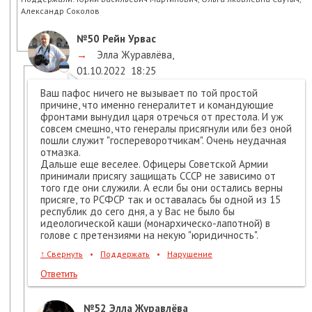
Александр Соколов
№50
Рейн Урвас
→
Элла Журавлёва
,
01.10.2022
18:25
Ваш пафос ничего не вызывает по той простой
причине, что именно генералитет и командующие
фронтами вынудил царя отречься от престола. И уж
совсем смешно, что генералы присягнули или без оной
пошли служит "госпереворотчикам". Очень неудачная
отмазка.
Дальше еще веселее. Офицеры Советской Армии
принимали присягу защищать СССР не зависимо от
того где они служили. А если бы они остались верны
присяге, то РСФСР так и оставалась бы одной из 15
республик до сего дня, а у Вас не было бы
идеологической каши (монархическо-лапотной) в
голове с претензиями на некую "юридичность".
↑
Свернуть
•
Поддержать
•
Нарушение
Ответить
№52
Элла Журавлёва