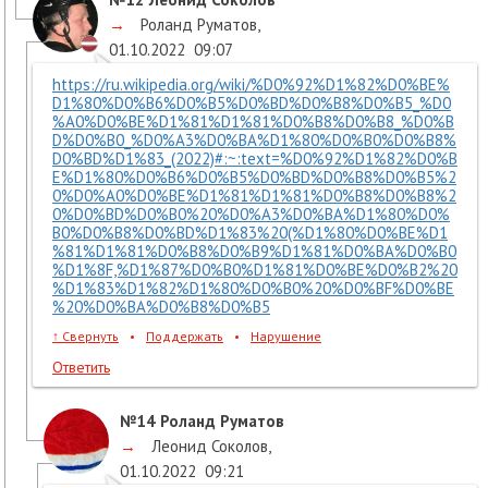
→
Роланд Руматов
,
01.10.2022
09:07
https://ru.wikipedia.org/wiki/%D0%92%D1%82%D0%BE%
D1%80%D0%B6%D0%B5%D0%BD%D0%B8%D0%B5_%D0
%A0%D0%BE%D1%81%D1%81%D0%B8%D0%B8_%D0%B
D%D0%B0_%D0%A3%D0%BA%D1%80%D0%B0%D0%B8%
D0%BD%D1%83_(2022)#:~:text=%D0%92%D1%82%D0%B
E%D1%80%D0%B6%D0%B5%D0%BD%D0%B8%D0%B5%2
0%D0%A0%D0%BE%D1%81%D1%81%D0%B8%D0%B8%2
0%D0%BD%D0%B0%20%D0%A3%D0%BA%D1%80%D0%
B0%D0%B8%D0%BD%D1%83%20(%D1%80%D0%BE%D1
%81%D1%81%D0%B8%D0%B9%D1%81%D0%BA%D0%B0
%D1%8F,%D1%87%D0%B0%D1%81%D0%BE%D0%B2%20
%D1%83%D1%82%D1%80%D0%B0%20%D0%BF%D0%BE
%20%D0%BA%D0%B8%D0%B5
↑
Свернуть
•
Поддержать
•
Нарушение
Ответить
№14
Роланд Руматов
→
Леонид Соколов
,
01.10.2022
09:21