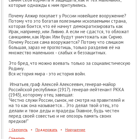
которые однажды к ним притулились.
Почему Алжир покупает у России новейшее вооружение?
Потому что это богатая полезными ископаемыми страна,
которая боится, что её начнут демократизировать как
Ирак, например, или Ливию. А если не сдастся, то обложат
санкциями, как Иран. Или будут уничтожать как Сирию.
Почему Россия сама вооружается? Потому что слишком
большая, зараз не проглотишь, только разделив её на
множество маленьких - слабых и беззащитных.
Это бред, что можно воевать только за социалистическую
Родину.
Вся история мира - это история войн.
Игнатьев, граф Алексей Алексеевич, генерал-майор
Российской республики (1917). генерал-лейтенант РККА
(1943), которому отец завещал:
'Честно служи России, сынок, не смотря на правителей и
на то как она называется… Это делал твой отец, это
делали и твои деды и прадеды. Главное, будь честен
перед своей совестью и не опозорь память своих
предков!"
↑
Свернуть
•
Поддержать
•
Нарушение
Ответить