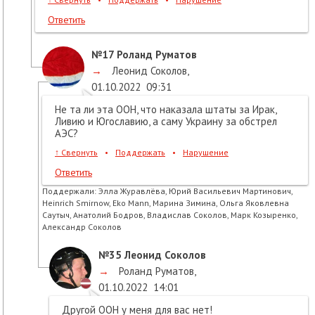
Ответить
№17
Роланд Руматов
→
Леонид Соколов
,
01.10.2022
09:31
Не та ли эта ООН, что наказала штаты за Ирак,
Ливию и Югославию, а саму Украину за обстрел
АЭС?
↑
Свернуть
•
Поддержать
•
Нарушение
Ответить
Поддержали:
Элла Журавлёва, Юрий Васильевич Мартинович,
Heinrich Smirnow, Eko Mann, Марина Зимина, Ольга Яковлевна
Саутыч, Анатолий Бодров, Владислав Соколов, Марк Козыренко,
Александр Соколов
№35
Леонид Соколов
→
Роланд Руматов
,
01.10.2022
14:01
Другой ООН у меня для вас нет!