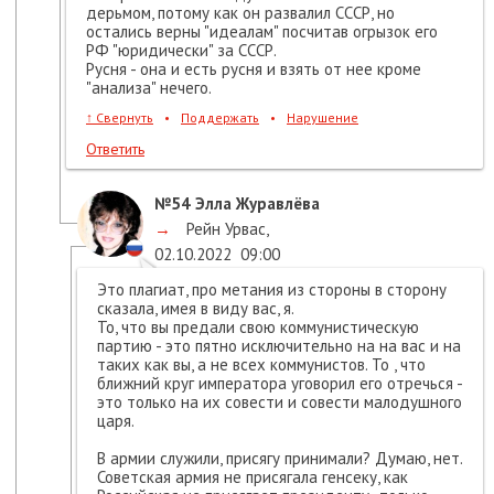
дерьмом, потому как он развалил СССР, но
остались верны "идеалам" посчитав огрызок его
РФ "юридически" за СССР.
Русня - она и есть русня и взять от нее кроме
"анализа" нечего.
↑
Свернуть
•
Поддержать
•
Нарушение
Ответить
№54
Элла Журавлёва
→
Рейн Урвас
,
02.10.2022
09:00
Это плагиат, про метания из стороны в сторону
сказала, имея в виду вас, я.
То, что вы предали свою коммунистическую
партию - это пятно исключительно на на вас и на
таких как вы, а не всех коммунистов. То , что
ближний круг императора уговорил его отречься -
это только на их совести и совести малодушного
царя.
В армии служили, присягу принимали? Думаю, нет.
Советская армия не присягала генсеку, как