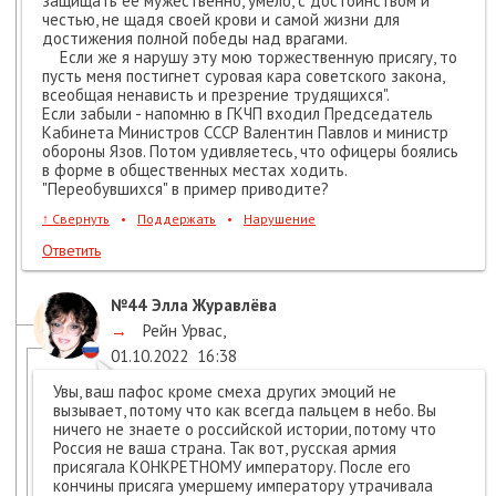
защищать ее мужественно, умело, с достоинством и
честью, не щадя своей крови и самой жизни для
достижения полной победы над врагами.
Если же я нарушу эту мою торжественную присягу, то
пусть меня постигнет суровая кара советского закона,
всеобщая ненависть и презрение трудящихся".
Если забыли - напомню в ГКЧП входил Председатель
Кабинета Министров СССР Валентин Павлов и министр
обороны Язов. Потом удивляетесь, что офицеры боялись
в форме в общественных местах ходить.
"Переобувшихся" в пример приводите?
↑
Свернуть
•
Поддержать
•
Нарушение
Ответить
№44
Элла Журавлёва
→
Рейн Урвас
,
01.10.2022
16:38
Увы, ваш пафос кроме смеха других эмоций не
вызывает, потому что как всегда пальцем в небо. Вы
ничего не знаете о российской истории, потому что
Россия не ваша страна. Так вот, русская армия
присягала КОНКРЕТНОМУ императору. После его
кончины присяга умершему императору утрачивала