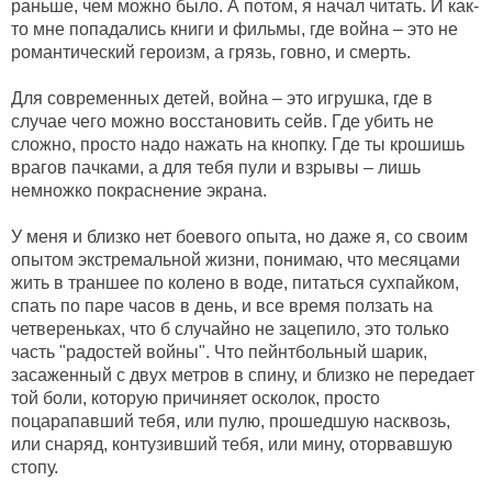
раньше, чем можно было. А потом, я начал читать. И как-
то мне попадались книги и фильмы, где война – это не
романтический героизм, а грязь, говно, и смерть.
Для современных детей, война – это игрушка, где в
случае чего можно восстановить сейв. Где убить не
сложно, просто надо нажать на кнопку. Где ты крошишь
врагов пачками, а для тебя пули и взрывы – лишь
немножко покраснение экрана.
У меня и близко нет боевого опыта, но даже я, со своим
опытом экстремальной жизни, понимаю, что месяцами
жить в траншее по колено в воде, питаться сухпайком,
спать по паре часов в день, и все время ползать на
четвереньках, что б случайно не зацепило, это только
часть "радостей войны". Что пейнтбольный шарик,
засаженный с двух метров в спину, и близко не передает
той боли, которую причиняет осколок, просто
поцарапавший тебя, или пулю, прошедшую насквозь,
или снаряд, контузивший тебя, или мину, оторвавшую
стопу.