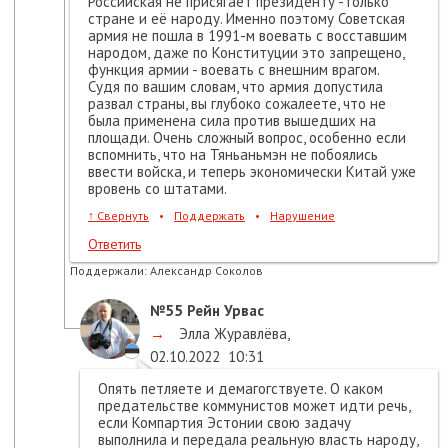
Российская не присягает президенту -только
стране и её народу. Именно поэтому Советская
армия не пошла в 1991-м воевать с восставшим
народом, даже по Конституции это запрещено,
функция армии - воевать с внешним врагом.
Судя по вашим словам, что армия допустила
развал страны, вы глубоко сожалеете, что не
была применена сила против вышедших на
площади. Очень сложный вопрос, особенно если
вспомнить, что на Тяньаньмэн не побоялись
ввести войска, и теперь экономически Китай уже
вровень со штатами.
↑
Свернуть
•
Поддержать
•
Нарушение
Ответить
Поддержали:
Александр Соколов
№55
Рейн Урвас
→
Элла Журавлёва
,
02.10.2022
10:31
Опять петляете и демагогствуете. О каком
предательстве коммунистов может идти речь,
если Компартия Эстонии свою задачу
выполнила и передала реальную власть народу,