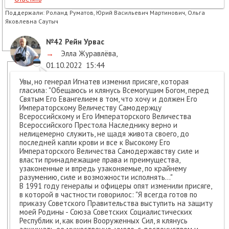
Поддержали:
Роланд Руматов, Юрий Васильевич Мартинович, Ольга
Яковлевна Саутыч
№42
Рейн Урвас
→
Элла Журавлёва
,
01.10.2022
15:44
Увы, но генерал Игнатев изменил присяге, которая
гласила: "Обещаюсь и клянусь Всемогущим Богом, перед
Святым Его Евангелием в том, что хочу и должен Его
Императорскому Величеству Самодержцу
Всероссийскому и Его Императорского Величества
Всероссийского Престола Наследнику верно и
нелицемерно служить, не щадя живота своего, до
последней капли крови и все к Высокому Его
Императорского Величества Самодержавству силе и
власти принадлежащие права и преимущества,
узаконенные и впредь узаконяемые, по крайнему
разумению, силе и возможности исполнять..."
В 1991 году генералы и офицеры опят изменили присяге,
в которой в частности говорилос: "Я всегда готов по
приказу Советского Правительства выступить на защиту
моей Родины - Союза Советских Социалистических
Республик и, как воин Вооруженных Сил, я клянусь