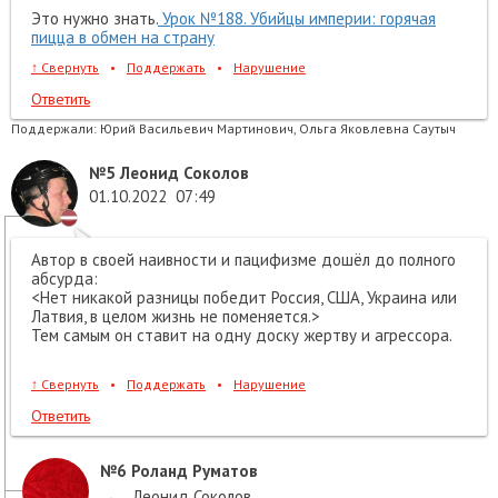
Это нужно знать.
Урок №188. Убийцы империи: горячая
пицца в обмен на страну
↑
Свернуть
•
Поддержать
•
Нарушение
Ответить
Поддержали:
Юрий Васильевич Мартинович, Ольга Яковлевна Саутыч
№5
Леонид Соколов
01.10.2022
07:49
Автор в своей наивности и пацифизме дошёл до полного
абсурда:
<Нет никакой разницы победит Россия, США, Украина или
Латвия, в целом жизнь не поменяется.>
Тем самым он ставит на одну доску жертву и агрессора.
↑
Свернуть
•
Поддержать
•
Нарушение
Ответить
№6
Роланд Руматов
→
Леонид Соколов
,