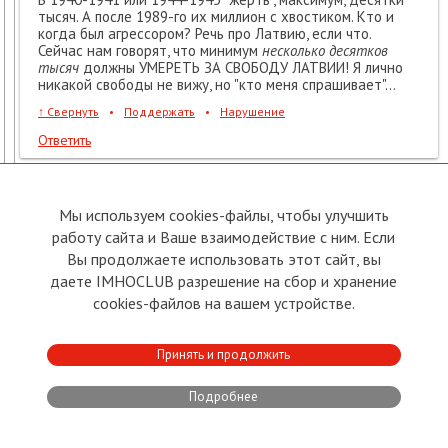
тысяч. А после 1989-го их миллион с хвостиком. Кто и
когда был агрессором? Речь про Латвию, если что.
Сейчас нам говорят, что минимум
несколько десятков
тысяч
должны УМЕРЕТЬ ЗА СВОБОДУ ЛАТВИИ! Я лично
никакой свободы не вижу, но "кто меня спрашивает"...
↑
Свернуть
•
Поддержать
•
Нарушение
Ответить
Поддержали:
Юрий Васильевич Мартинович, Роланд Руматов
№19
Юрий Васильевич Мартинович
Мы используем cookies-файлы, чтобы улучшить
→
Марина Зимина
,
работу сайта и Ваше взаимодействие с ним. Если
01.10.2022
09:35
Вы продолжаете использовать этот сайт, вы
даете IMHOCLUB разрешение на сбор и хранение
Нет в Латвии таких жертв, которые могли бы
обеспечить свободу государству. Если выражаться
cookies-файлов на вашем устройстве.
более точно, то именно общество способно оценить,
когда оно более свободно и что для этого нужно.
Власть же, или государственный чиновник не может
Принять и продолжить
быть свободен априори.
Подробнее
↑
Свернуть
•
Поддержать
•
Нарушение
Ответить