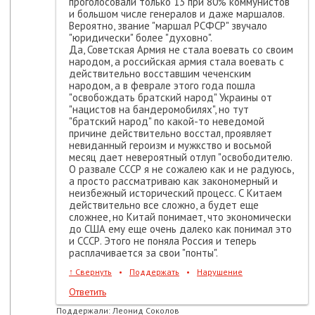
проголосовали только 13 при 80% коммунистов
и большом числе генералов и даже маршалов.
Вероятно, звание "маршал РСФСР" звучало
"юридически" более "духовно".
Да, Советская Армия не стала воевать со своим
народом, а российская армия стала воевать с
действительно восставшим чеченским
народом, а в феврале этого года пошла
"освобождать братский народ" Украины от
"нацистов на бандеромобилях", но тут
"братский народ" по какой-то неведомой
причине действительно восстал, проявляет
невиданный героизм и мужкство и восьмой
месяц дает невероятный отлуп "освободителю.
О развале СССР я не сожалею как и не радуюсь,
а просто рассматриваю как закономерный и
неизбежный исторический процесс. С Китаем
действительно все сложно, а будет еще
сложнее, но Китай понимает, что экономически
до США ему еще очень далеко как понимал это
и СССР. Этого не поняла Россия и теперь
расплачивается за свои "понты".
↑
Свернуть
•
Поддержать
•
Нарушение
Ответить
Поддержали:
Леонид Соколов