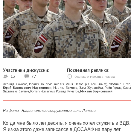
Участники дискуссии:
Последняя реплика:
13
77
больше месяца назад
Леонид Соколов
,
Johans Ko
,
arvid miezis
,
Илья Нелов (из Тель-Авива)
,
Vladimir Kirsh
,
Юрий Васильевич Мартинович
,
Марина Зимина
,
Элла Журавлёва
,
Рейн Урвас
,
Ольга
Яковлевна Саутыч
,
Roman Romanovs
,
Роланд Руматов
,
Михаил Борисовский
На фото : Национальные вооруженные силы Латвии.
Когда мне было лет десять, я очень хотел служить в ВДВ.
Я из-за этого даже записался в ДОСААФ на пару лет