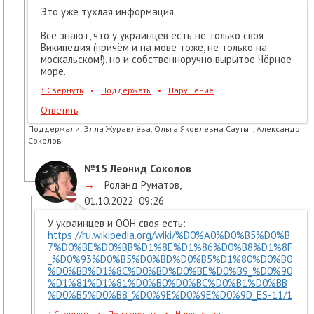
Это уже тухлая информация.
Все знают, что у украинцев есть не только своя
Википедия (причём и на мове тоже, не только на
москальском!), но и собственноручно вырытое Чёрное
море.
↑
Свернуть
•
Поддержать
•
Нарушение
Ответить
Поддержали:
Элла Журавлёва, Ольга Яковлевна Саутыч, Александр
Соколов
№15
Леонид Соколов
→
Роланд Руматов
,
01.10.2022
09:26
У украинцев и ООН своя есть:
https://ru.wikipedia.org/wiki/%D0%A0%D0%B5%D0%B
7%D0%BE%D0%BB%D1%8E%D1%86%D0%B8%D1%8F
_%D0%93%D0%B5%D0%BD%D0%B5%D1%80%D0%B0
%D0%BB%D1%8C%D0%BD%D0%BE%D0%B9_%D0%90
%D1%81%D1%81%D0%B0%D0%BC%D0%B1%D0%BB
%D0%B5%D0%B8_%D0%9E%D0%9E%D0%9D_ES-11/1
↑
Свернуть
•
Поддержать
•
Нарушение