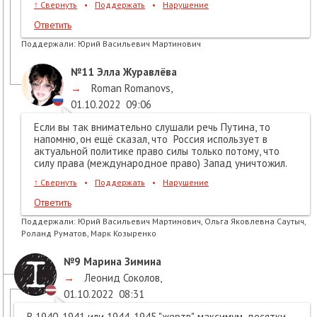
↑
Свернуть
•
Поддержать
•
Нарушение
Ответить
Поддержали:
Юрий Васильевич Мартинович
№11
Элла Журавлёва
→
Roman Romanovs
,
01.10.2022
09:06
Если вы так внимательно слушали речь Путина, то
напомню, он ещё сказал, что Россия использует в
актуальной политике право силы только потому, что
силу права (международное право) Запад уничтожил.
↑
Свернуть
•
Поддержать
•
Нарушение
Ответить
Поддержали:
Юрий Васильевич Мартинович, Ольга Яковлевна Саутыч,
Роланд Руматов, Марк Козыренко
№9
Марина Зимина
→
Леонид Соколов
,
01.10.2022
08:31
В 1940-1941 или 1944-1945 "жертв", максимум, десятки