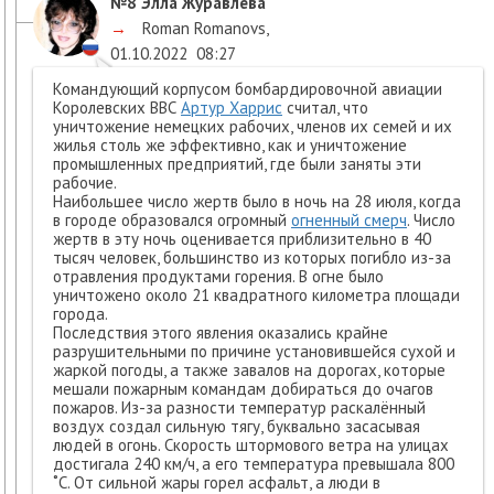
№8
Элла Журавлёва
→
Roman Romanovs
,
01.10.2022
08:27
Командующий корпусом бомбардировочной авиации
Королевских ВВС
Артур Харрис
считал, что
уничтожение немецких рабочих, членов их семей и их
жилья столь же эффективно, как и уничтожение
промышленных предприятий, где были заняты эти
рабочие.
Наибольшее число жертв было в ночь на 28 июля, когда
в городе образовался огромный
огненный смерч
. Число
жертв в эту ночь оценивается приблизительно в 40
тысяч человек, большинство из которых погибло из-за
отравления продуктами горения. В огне было
уничтожено около 21 квадратного километра площади
города.
Последствия этого явления оказались крайне
разрушительными по причине установившейся сухой и
жаркой погоды, а также завалов на дорогах, которые
мешали пожарным командам добираться до очагов
пожаров. Из-за разности температур раскалённый
воздух создал сильную тягу, буквально засасывая
людей в огонь. Скорость штормового ветра на улицах
достигала 240 км/ч, а его температура превышала 800
˚С. От сильной жары горел асфальт, а люди в