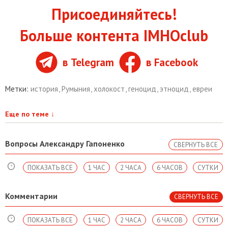
Присоединяйтесь!
Больше контента IMHOclub
в Telegram
в Facebook
Метки:
история
,
Румыния
,
холокост
,
геноцид
,
этноцид
,
евреи
Еще по теме
↓
Вопросы Александру Гапоненко
СВЕРНУТЬ ВСЕ
ПОКАЗАТЬ ВСЕ
1 ЧАС
2 ЧАСА
6 ЧАСОВ
СУТКИ
Комментарии
СВЕРНУТЬ ВСЕ
ПОКАЗАТЬ ВСЕ
1 ЧАС
2 ЧАСА
6 ЧАСОВ
СУТКИ