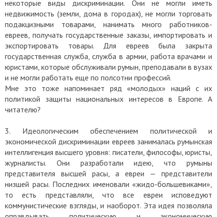
некоторые виды дискриминации. Они не могли иметь
недвижимость (земли, дома в городах), не могли торговать
подакцизными товарами, нанимать много работников-
евреев, получать государственные заказы, импортировать и
экспортировать товары. Для евреев была закрыта
государственная служба, служба в армии, работа врачами и
юристами, которые обслуживали румын, преподавали в вузах
и не могли работать еще по полсотни профессий.
Мне это тоже напоминает ряд «молодых» наций с их
политикой защиты национальных интересов в Европе. А
читателю?
3. Идеологическим обеспечением политической и
экономической дискриминации евреев занималась румынская
интеллигенция высшего уровня: писатели, философы, юристы,
журналисты. Они разработали идею, что румыны
представителя высшей расы, а евреи — представители
низшей расы. Последних именовали «жидо-большевиками»,
то есть представляли, что все евреи исповедуют
коммунистические взгляды, и наоборот. Эта идея позволяла
оправдывать политическую и экономическую