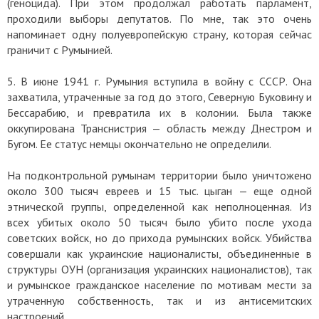
(геноцида). При этом продолжал работать парламент,
проходили выборы депутатов. По мне, так это очень
напоминает одну полуевропейскую страну, которая сейчас
граничит с Румынией.
5. В июне 1941 г. Румыния вступила в войну с СССР. Она
захватила, утраченные за год до этого, Северную Буковину и
Бессарабию, и превратила их в колонии. Была также
оккупирована Транснистрия — область между Днестром и
Бугом. Ее статус немцы окончательно не определили.
На подконтрольной румынам территории было уничтожено
около 300 тысяч евреев и 15 тыс. цыган — еще одной
этнической группы, определенной как неполноценная. Из
всех убитых около 50 тысяч было убито после ухода
советских войск, но до прихода румынских войск. Убийства
совершали как украинские националисты, объединенные в
структуры ОУН (организация украинских националистов), так
и румынское гражданское население по мотивам мести за
утраченную собственность, так и из антисемитских
настроений.