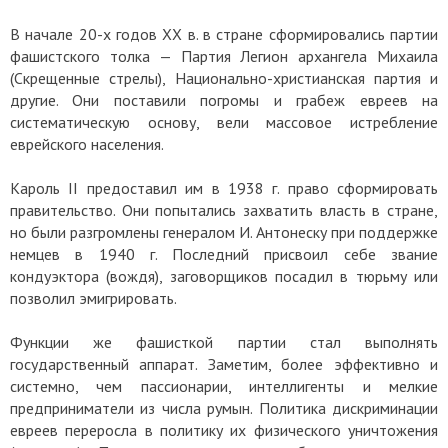
В начале 20-х годов ХХ в. в стране сформировались партии
фашистского толка — Партия Легион архангела Михаила
(Скрещенные стрелы), Национально-христианская партия и
другие. Они поставили погромы и грабеж евреев на
систематическую основу, вели массовое истребление
еврейского населения.
Кароль II предоставил им в 1938 г. право сформировать
правительство. Они попытались захватить власть в стране,
но были разгромлены генералом И. Антонеску при поддержке
немцев в 1940 г. Последний присвоил себе звание
кондуэктора (вождя), заговорщиков посадил в тюрьму или
позволил эмигрировать.
Функции же фашисткой партии стал выполнять
государственный аппарат. Заметим, более эффективно и
системно, чем пассионарии, интеллигенты и мелкие
предприниматели из числа румын. Политика дискриминации
евреев переросла в политику их физического уничтожения