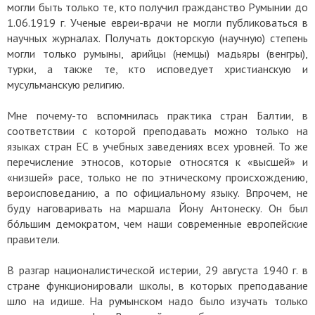
могли быть только те, кто получил гражданство Румынии до
1.06.1919 г. Ученые евреи-врачи не могли публиковаться в
научных журналах. Получать докторскую (научную) степень
могли только румыны, арийцы (немцы) мадьяры (венгры),
турки, а также те, кто исповедует христианскую и
мусульманскую религию.
Мне почему-то вспомнилась практика стран Балтии, в
соответствии с которой преподавать можно только на
языках стран ЕС в учебных заведениях всех уровней. То же
перечисление этносов, которые относятся к «высшей» и
«низшей» расе, только не по этническому происхождению,
вероисповеданию, а по официальному языку. Впрочем, не
буду наговаривать на маршала Йону Антонеску. Он был
бóльшим демократом, чем наши современные европейские
правители.
В разгар националистической истерии, 29 августа 1940 г. в
стране функционировали школы, в которых преподавание
шло на идише. На румынском надо было изучать только