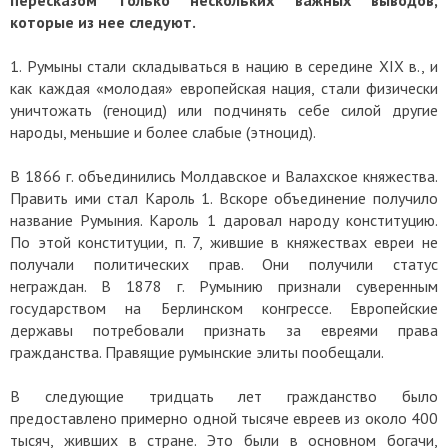
пересказом только нескольких важных выводов,
которые из нее следуют.
1. Румыны стали складываться в нацию в середине XIX в., и
как каждая «молодая» европейская нация, стали физически
уничтожать (геноцид) или подчинять себе силой другие
народы, меньшие и более слабые (этноцид).
В 1866 г. объединились Молдавское и Валахское княжества.
Править ими стал Кароль 1. Вскоре объединение получило
название Румыния. Кароль 1 даровал народу конституцию.
По этой конституции, п. 7, жившие в княжествах евреи не
получали политических прав. Они получили статус
неграждан. В 1878 г. Румынию признали суверенным
государством на Берлинском конгрессе. Европейские
державы потребовали признать за евреями права
гражданства. Правящие румынские элиты пообещали.
В следующие тридцать лет гражданство было
предоставлено примерно одной тысяче евреев из около 400
тысяч, живших в стране. Это были в основном богачи,