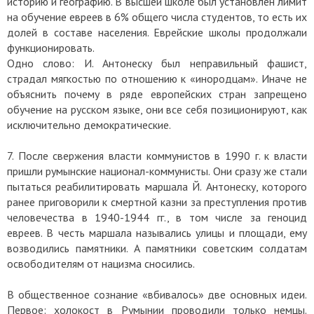
историю и географию. В высшей школе был установлен лимит
на обучение евреев в 6% общего числа студентов, то есть их
долей в составе населения. Еврейские школы продолжали
функционировать.
Одно слово: И. Антонеску был неправильный фашист,
страдал мягкостью по отношению к «инородцам». Иначе не
объяснить почему в ряде европейских стран запрещено
обучение на русском языке, они все себя позиционируют, как
исключительно демократические.
7. После свержения власти коммунистов в 1990 г. к власти
пришли румынские национал-коммунисты. Они сразу же стали
пытаться реабилитировать маршала Й. Антонеску, которого
ранее приговорили к смертной казни за преступления против
человечества в 1940-1944 гг., в том числе за геноцид
евреев. В честь маршала назывались улицы и площади, ему
возводились памятники. А памятники советским солдатам
освободителям от нацизма сносились.
В общественное сознание «вбивалось» две основных идеи.
Первое: холокост в Румынии проводили только немцы.