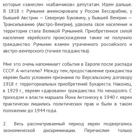
которые «занесли» «кабанчиков» депутатам. Идем дальше.
В 1818 г. Румыния аннексировала у России Бессарабию, у
бывшей Австрии — Северную Буковину, у бывшей Венгрии —
Трансильванию (Австро-Венгрии), удвоила свое население и
территория стала Великой Румынией. Приобретенное силой
население еврейского происхождения также не получило
гражданство Румынии взамен утраченного российского и
австро-венгерского (точнее подданства).
Мне это очень напоминает события в Европе после распада
СССР. А читателю? Между тем, предоставление гражданства
евреям было условием признания по Версальскому договору
1918 г. территориальных приобретений Бухареста. Наконец,
в 1929 г., евреям «даровали» гражданство. Но ненадолго. С
приходом к власти маршала Йона Антонеску в 1940 г. евреи
практически лишились политических прав и были в таком
положении до 1944 года.
2. Весь рассматриваемый период евреи подвергались
экономической дискриминации. Перечислим только