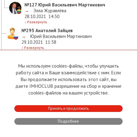
№127
Юрий Васильевич Мартинович
→
Элла Журавлёва
28.10.2021
14:30
↓
Развернуть
№295
Анатолий Зайцев
→
Юрий Васильевич Мартинович
29.10.2021
11:58
↓
Развернуть
№527
Анатолий Зайцев
→
Юрий Васильевич Мартинович
Мы используем cookies-файлы, чтобы улучшить
02.11.2021
03:15
работу сайта и Ваше взаимодействие с ним. Если
↓
Развернуть
Вы продолжаете использовать этот сайт, вы
№11
Леонид Радченко
даете IMHOCLUB разрешение на сбор и хранение
28.10.2021
05:32
cookies-файлов на вашем устройстве.
↓
Развернуть
№15
Vladimir Kirsh
→
Леонид Радченко
Принять и продолжить
28.10.2021
05:42
↓
Развернуть
Подробнее
№28
Анатолий Первый
→
Vladimir Kirsh