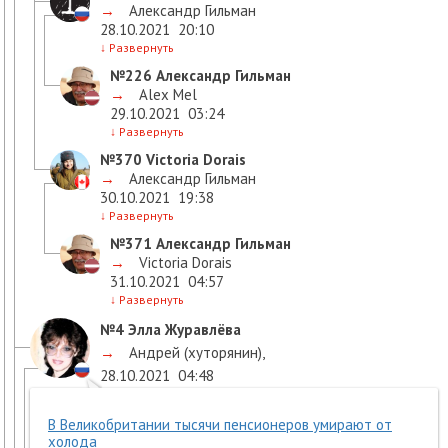
→
Александр Гильман
28.10.2021
20:10
↓
Развернуть
№226
Александр Гильман
→
Alex Mel
29.10.2021
03:24
↓
Развернуть
№370
Victoria Dorais
→
Александр Гильман
30.10.2021
19:38
↓
Развернуть
№371
Александр Гильман
→
Victoria Dorais
31.10.2021
04:57
↓
Развернуть
№4
Элла Журавлёва
→
Андрей (хуторянин)
,
28.10.2021
04:48
В Великобритании тысячи пенсионеров умирают от
холода