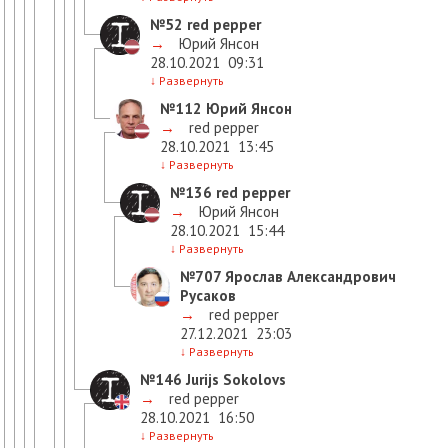
№52
red pepper
→
Юрий Янсон
28.10.2021
09:31
↓
Развернуть
№112
Юрий Янсон
→
red pepper
28.10.2021
13:45
↓
Развернуть
№136
red pepper
→
Юрий Янсон
28.10.2021
15:44
↓
Развернуть
№707
Ярослав Александрович
Русаков
→
red pepper
27.12.2021
23:03
↓
Развернуть
№146
Jurijs Sokolovs
→
red pepper
28.10.2021
16:50
↓
Развернуть