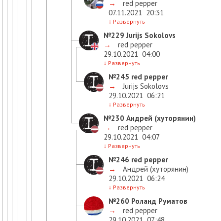
→
red pepper
07.11.2021
20:31
↓
Развернуть
№229
Jurijs Sokolovs
→
red pepper
29.10.2021
04:00
↓
Развернуть
№245
red pepper
→
Jurijs Sokolovs
29.10.2021
06:21
↓
Развернуть
№230
Андрей (хуторянин)
→
red pepper
29.10.2021
04:07
↓
Развернуть
№246
red pepper
→
Андрей (хуторянин)
29.10.2021
06:24
↓
Развернуть
№260
Роланд Руматов
→
red pepper
29.10.2021
07:48