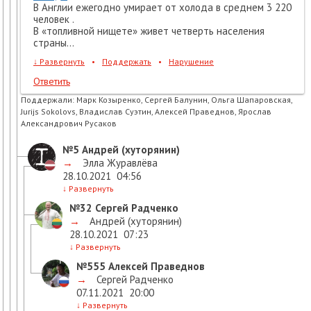
В Англии ежегодно умирает от холода в среднем 3 220
человек .
В «топливной нищете» живет четверть населения
страны...
↓
Развернуть
•
Поддержать
•
Нарушение
Ответить
Поддержали:
Марк Козыренко, Сергей Балунин, Ольга Шапаровская,
Jurijs Sokolovs, Владислав Суэтин, Алексей Праведнов, Ярослав
Александрович Русаков
№5
Андрей (хуторянин)
→
Элла Журавлёва
28.10.2021
04:56
↓
Развернуть
№32
Сергей Радченко
→
Андрей (хуторянин)
28.10.2021
07:23
↓
Развернуть
№555
Алексей Праведнов
→
Сергей Радченко
07.11.2021
20:00
↓
Развернуть