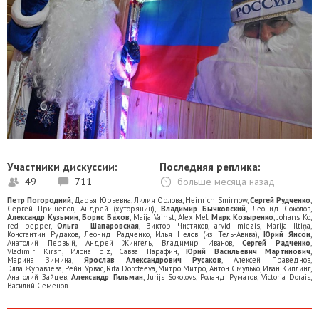
Участники дискуссии:
Последняя реплика:
49
711
больше месяца назад
Петр Погородний
,
Дарья Юрьевна
,
Лилия Орлова
,
Heinrich Smirnow
,
Сергей Рудченко
,
Сергей Прищепов
,
Андрей (хуторянин)
,
Владимир Бычковский
,
Леонид Соколов
,
Александр Кузьмин
,
Борис Бахов
,
Maija Vainst
,
Alex Mel
,
Марк Козыренко
,
Johans Ko
,
red pepper
,
Ольга Шапаровская
,
Виктор Чистяков
,
arvid miezis
,
Marija Iltiņa
,
Константин Рудаков
,
Леонид Радченко
,
Илья Нелов (из Тель-Авива)
,
Юрий Янсон
,
Анатолий Первый
,
Андрей Жингель
,
Владимир Иванов
,
Сергей Радченко
,
Vladimir Kirsh
,
Илона diz
,
Савва Парафин
,
Юрий Васильевич Мартинович
,
Марина Зимина
,
Ярослав Александрович Русаков
,
Алексей Праведнов
,
Элла Журавлёва
,
Рейн Урвас
,
Rita Dorofeeva
,
Митро Митро
,
Антон Смулько
,
Иван Киплинг
,
Анатолий Зайцев
,
Александр Гильман
,
Jurijs Sokolovs
,
Роланд Руматов
,
Victoria Dorais
,
Василий Семенов