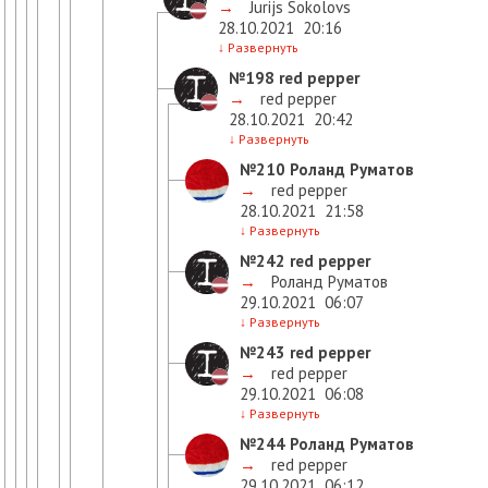
→
Jurijs Sokolovs
28.10.2021
20:16
↓
Развернуть
№198
red pepper
→
red pepper
28.10.2021
20:42
↓
Развернуть
№210
Роланд Руматов
→
red pepper
28.10.2021
21:58
↓
Развернуть
№242
red pepper
→
Роланд Руматов
29.10.2021
06:07
↓
Развернуть
№243
red pepper
→
red pepper
29.10.2021
06:08
↓
Развернуть
№244
Роланд Руматов
→
red pepper
29.10.2021
06:12