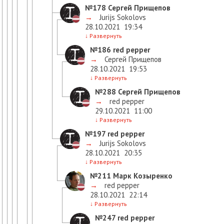
№178
Сергей Прищепов
→
Jurijs Sokolovs
28.10.2021
19:34
↓
Развернуть
№186
red pepper
→
Сергей Прищепов
28.10.2021
19:53
↓
Развернуть
№288
Сергей Прищепов
→
red pepper
29.10.2021
11:00
↓
Развернуть
№197
red pepper
→
Jurijs Sokolovs
28.10.2021
20:35
↓
Развернуть
№211
Марк Козыренко
→
red pepper
28.10.2021
22:14
↓
Развернуть
№247
red pepper