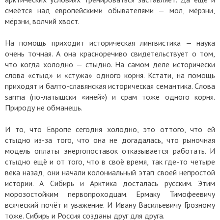
смеётся над европейскими обывателями — мол, мёрзни,
мёрзни, волчий хвост.
На помощь приходит историческая лингвистика — наука
очень точная. А она красноречиво свидетельствует о том,
что когда холодно — стыдно. На самом деле исторически
слова «стыд» и «стужа» одного корня. Кстати, на помощь
приходят и балто-славянская историческая семантика. Слова
sarma (по-латышски «иней») и срам тоже одного корня.
Природу не обманешь.
И то, что Европе сегодня холодно, это оттого, что ей
стыдно из-за того, что она не догадалась, что рыночная
модель оплаты энергопоставок отказывается работать. И
стыдно ещё и от того, что в своё время, так где-то четыре
века назад, они начали колониальный этап своей непростой
истории. А Сибирь и Арктика досталась русским. Этим
морозостойким первопроходцам. Ермаку Тимофеевичу
всяческий почёт и уважение. И Ивану Васильевичу Грозному
тоже. Сибирь и Россия созданы друг для друга.