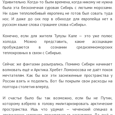
Удивительно. Когда-то были времена, когда никому не нужна
была эта бесконечная суровая Сибирь с лютыми морозами.
Ни один теплолюбивый европеец не готов был совать туда
нос. И даже до сих пор в обиходе для европейца нет в
русском языке слова страшнее слова «Сибирь».
Конечно, если для жителя Тулузы Кале — это уже полюс
холода. Можно представить, какие ассоциации
пробуждаются в сознании средиземноморских
теплокровных в связи с Сибирью.
Сейчас же фантазии разыгрались. Помимо Сибири начинает
волновать ещё и Арктика. Хребет Ломоносова не даёт покоя
мечтателям. Как бы все эти заснеженные пространства у
России взять и поделить. Вот бы покрыли свои расходы на
полтора столетия вперёд.
И счастье было бы так возможно, если бы не Путин,
которому взбрело в голову милитаризировать арктические
пространства. Ишь что удумал — чеченский спецназ в
арктических условиях тренироваться заставляет. Да ещё и