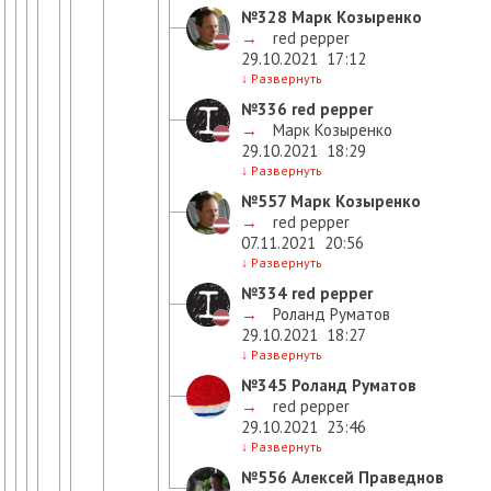
№328
Марк Козыренко
→
red pepper
29.10.2021
17:12
↓
Развернуть
№336
red pepper
→
Марк Козыренко
29.10.2021
18:29
↓
Развернуть
№557
Марк Козыренко
→
red pepper
07.11.2021
20:56
↓
Развернуть
№334
red pepper
→
Роланд Руматов
29.10.2021
18:27
↓
Развернуть
№345
Роланд Руматов
→
red pepper
29.10.2021
23:46
↓
Развернуть
№556
Алексей Праведнов