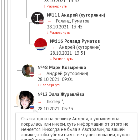
28.10.2021
13:32
↓
Развернуть
№111
Андрей (хуторянин)
→
Роланд Руматов
28.10.2021
13:45
↓
Развернуть
№116
Роланд Руматов
→
Андрей (хуторянин)
28.10.2021
13:51
↓
Развернуть
№48
Марк Козыренко
→
Андрей (хуторянин)
28.10.2021
09:01
↓
Развернуть
№12
Элла Журавлёва
→
Лютер *
,
28.10.2021
05:33
Ссылка дана на реплику Андрея, а уж мхом она
покрылась или инеем, суть информации от этого не
меняется. Никогда не была в Австралии, по вашей
логике, чтобы убедиться в её существовании, нужно
самой туда приехать?