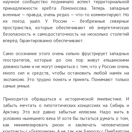
научное сообщество поднимало аспект территориальной
принадлежности хребта Ломоносова. Теперь западные
военные — правда, очень редко — что-то комментируют. Но
их поезд ушёл. У России — безбрежные северные
пространства, которые обеспечивают ей энергетическую
безопасность и самодостаточность на несколько столетий
вперёд. Гарантированно обеспечивают.
Само осознание этого очень сильно фрустрирует западных
геостратегов, которые до сих пор живут ельцинскими
девяностыми и не могут смириться с тем, что у России очень
много сил и средств, чтобы остановить любой намёк на
экспансию. Это трудно понять и принять. Понимают только
самые умные.
Приходится обращаться к исторической лингвистике. И
забыть мечтать о гипотетических концессиях на Сибирь и
Арктику. Это всё давно забытые иллюзии. Надо жить в
условиях нынешнего века. И хотя бы пытаться думать о том,
как минимизировать риски и заключать человеческие
контракты с «Газпромом». А не так, как Баррозу с Пиебалгсом