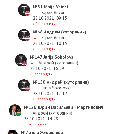
№51
Maija Vainst
→
Юрий Янсон
28.10.2021
09:15
↓
Развернуть
№68
Андрей (хуторянин)
→
Юрий Янсон
28.10.2021
10:15
↓
Развернуть
№147
Jurijs Sokolovs
→
Андрей (хуторянин)
28.10.2021
16:59
↓
Развернуть
№150
Андрей (хуторянин)
→
Jurijs Sokolovs
28.10.2021
17:12
↓
Развернуть
№126
Юрий Васильевич Мартинович
→
Андрей (хуторянин)
28.10.2021
14:28
↓
Развернуть
№7
Элла Журавлёва