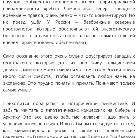
научное сообщество поднимало аспект территориальной
принадлежности хребта Ломоносова. Теперь западные
военные — правда, очень редко — что-то комментируют. Но
их поезд ушёл. У России — безбрежные северные
пространства, которые обеспечивают ей энергетическую
безопасность и самодостаточность на несколько столетий
вперёд. Гарантированно обеспечивают.
Само осознание этого очень сильно фрустрирует западных
геостратегов, которые до сих пор живут ельцинскими
девяностыми и не могут смириться с тем, что у России очень
много сил и средств, чтобы остановить любой намёк на
экспансию. Это трудно понять и принять. Понимают только
самые умные.
Приходится обращаться к исторической лингвистике. И
забыть мечтать о гипотетических концессиях на Сибирь и
Арктику. Это всё давно забытые иллюзии. Надо жить в
условиях нынешнего века. И хотя бы пытаться думать о том,
как минимизировать риски и заключать человеческие
контракты с «Газпромом». А не так, как Баррозу с Пиебалгсом