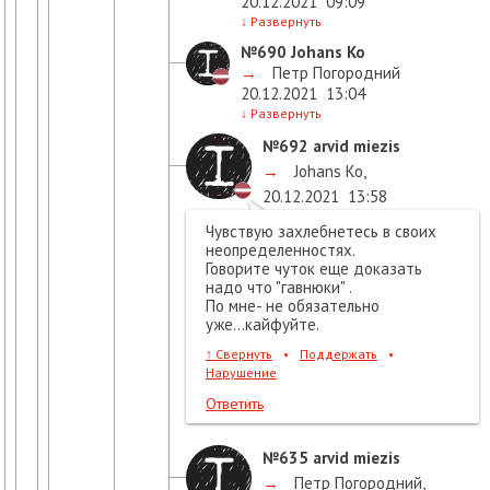
20.12.2021
09:09
↓
Развернуть
№690
Johans Ko
→
Петр Погородний
20.12.2021
13:04
↓
Развернуть
№692
arvid miezis
→
Johans Ko
,
20.12.2021
13:58
Чувствую захлебнетесь в своих
неопределенностях.
Говорите чуток еще доказать
надо что "гавнюки" .
По мне- не обязательно
уже...кайфуйте.
↑
Свернуть
•
Поддержать
•
Нарушение
Ответить
№635
arvid miezis
→
Петр Погородний
,