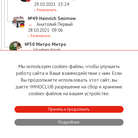
29.10.2021
15:24
↓
Развернуть
№49
Heinrich Smirnow
→
Анатолий Первый
28.10.2021
09:06
↓
Развернуть
№30
Митро Митро
→
Vladimir Kirsh
28.10.2021
07:13
↓
Развернуть
Мы используем cookies-файлы, чтобы улучшить
№56
Иван Киплинг
работу сайта и Ваше взаимодействие с ним. Если
→
Леонид Радченко
Вы продолжаете использовать этот сайт, вы
28.10.2021
09:49
даете IMHOCLUB разрешение на сбор и хранение
↓
Развернуть
cookies-файлов на вашем устройстве.
№61
Андрей Жингель
28.10.2021
10:05
↓
Развернуть
Принять и продолжить
№83
Vladimir Kirsh
→
Андрей Жингель
Подробнее
28.10.2021
11:03
↓
Развернуть