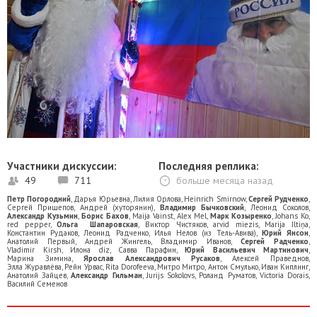
Участники дискуссии:
Последняя реплика:
49
711
больше месяца назад
Петр Погородний
,
Дарья Юрьевна
,
Лилия Орлова
,
Heinrich Smirnow
,
Сергей Рудченко
,
Сергей Прищепов
,
Андрей (хуторянин)
,
Владимир Бычковский
,
Леонид Соколов
,
Александр Кузьмин
,
Борис Бахов
,
Maija Vainst
,
Alex Mel
,
Марк Козыренко
,
Johans Ko
,
red pepper
,
Ольга Шапаровская
,
Виктор Чистяков
,
arvid miezis
,
Marija Iltiņa
,
Константин Рудаков
,
Леонид Радченко
,
Илья Нелов (из Тель-Авива)
,
Юрий Янсон
,
Анатолий Первый
,
Андрей Жингель
,
Владимир Иванов
,
Сергей Радченко
,
Vladimir Kirsh
,
Илона diz
,
Савва Парафин
,
Юрий Васильевич Мартинович
,
Марина Зимина
,
Ярослав Александрович Русаков
,
Алексей Праведнов
,
Элла Журавлёва
,
Рейн Урвас
,
Rita Dorofeeva
,
Митро Митро
,
Антон Смулько
,
Иван Киплинг
,
Анатолий Зайцев
,
Александр Гильман
,
Jurijs Sokolovs
,
Роланд Руматов
,
Victoria Dorais
,
Василий Семенов