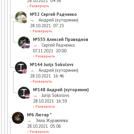
28.10.2021
04:56
↓
Развернуть
№32
Сергей Радченко
→
Андрей (хуторянин)
28.10.2021
07:23
↓
Развернуть
№555
Алексей Праведнов
→
Сергей Радченко
07.11.2021
20:00
↓
Развернуть
№144
Jurijs Sokolovs
→
Андрей (хуторянин)
28.10.2021
16:46
↓
Развернуть
№148
Андрей (хуторянин)
→
Jurijs Sokolovs
28.10.2021
16:59
↓
Развернуть
№6
Лютер *
→
Элла Журавлёва
28.10.2021
05:06
↓
Развернуть