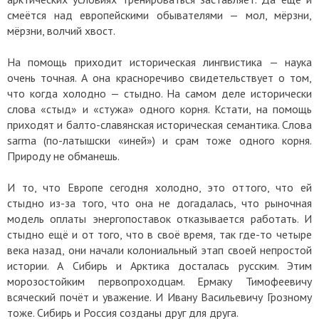
смеётся над европейскими обывателями — мол, мёрзни,
мёрзни, волчий хвост.
На помощь приходит историческая лингвистика — наука
очень точная. А она красноречиво свидетельствует о том,
что когда холодно — стыдно. На самом деле исторически
слова «стыд» и «стужа» одного корня. Кстати, на помощь
приходят и балто-славянская историческая семантика. Слова
sarma (по-латышски «иней») и срам тоже одного корня.
Природу не обманешь.
И то, что Европе сегодня холодно, это оттого, что ей
стыдно из-за того, что она не догадалась, что рыночная
модель оплаты энергопоставок отказывается работать. И
стыдно ещё и от того, что в своё время, так где-то четыре
века назад, они начали колониальный этап своей непростой
истории. А Сибирь и Арктика досталась русским. Этим
морозостойким первопроходцам. Ермаку Тимофеевичу
всяческий почёт и уважение. И Ивану Васильевичу Грозному
тоже. Сибирь и Россия созданы друг для друга.