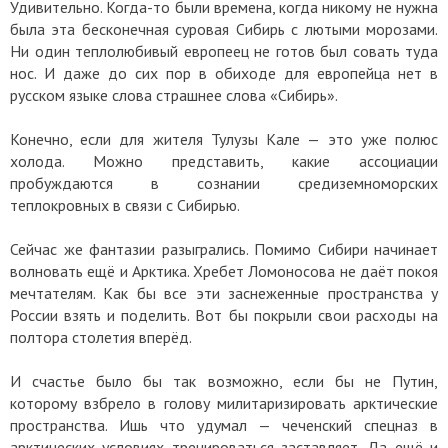
Удивительно. Когда-то были времена, когда никому не нужна
была эта бесконечная суровая Сибирь с лютыми морозами.
Ни один теплолюбивый европеец не готов был совать туда
нос. И даже до сих пор в обиходе для европейца нет в
русском языке слова страшнее слова «Сибирь».
Конечно, если для жителя Тулузы Кале — это уже полюс
холода. Можно представить, какие ассоциации
пробуждаются в сознании средиземноморских
теплокровных в связи с Сибирью.
Сейчас же фантазии разыгрались. Помимо Сибири начинает
волновать ещё и Арктика. Хребет Ломоносова не даёт покоя
мечтателям. Как бы все эти заснеженные пространства у
России взять и поделить. Вот бы покрыли свои расходы на
полтора столетия вперёд.
И счастье было бы так возможно, если бы не Путин,
которому взбрело в голову милитаризировать арктические
пространства. Ишь что удумал — чеченский спецназ в
арктических условиях тренироваться заставляет. Да ещё и