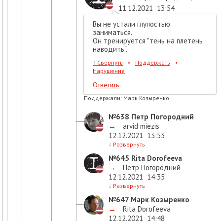
11.12.2021
13:54
Вы не устали глупостью
заниматься.
Он тренируется "тень на плетень
наводить".
↑
Свернуть
•
Поддержать
•
Нарушение
Ответить
Поддержали:
Марк Козыренко
№638
Петр Погородний
→
arvid miezis
12.12.2021
13:53
↓
Развернуть
№645
Rita Dorofeeva
→
Петр Погородний
12.12.2021
14:35
↓
Развернуть
№647
Марк Козыренко
→
Rita Dorofeeva
12.12.2021
14:48