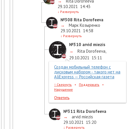
→
Rita Dorofeeva
29.10.2021
14:43
↓
Развернуть
№308
Rita Dorofeeva
→
Марк Козыренко
29.10.2021
14:58
↓
Развернуть
№310
arvid miezis
→
Rita Dorofeeva
,
29.10.2021
15:11
Создан мобильный телефон с
дисковым набором - такого нет на
AliExpress — Российская газета
↑
Свернуть
•
Поддержать
•
Нарушение
Ответить
№311
Rita Dorofeeva
→
arvid miezis
29.10.2021
15:20
↓
Развернуть