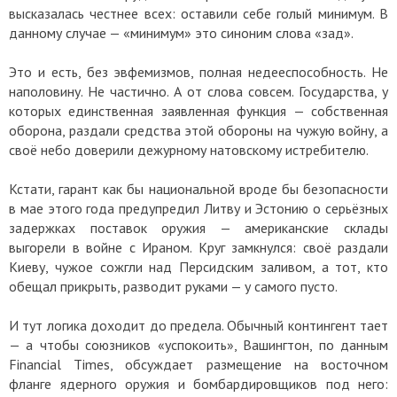
высказалась честнее всех: оставили себе голый минимум. В
данному случае — «минимум» это синоним слова «зад».
Это и есть, без эвфемизмов, полная недееспособность. Не
наполовину. Не частично. А от слова совсем. Государства, у
которых единственная заявленная функция — собственная
оборона, раздали средства этой обороны на чужую войну, а
своё небо доверили дежурному натовскому истребителю.
Кстати, гарант как бы национальной вроде бы безопасности
в мае этого года предупредил Литву и Эстонию о серьёзных
задержках поставок оружия — американские склады
выгорели в войне с Ираном. Круг замкнулся: своё раздали
Киеву, чужое сожгли над Персидским заливом, а тот, кто
обещал прикрыть, разводит руками — у самого пусто.
И тут логика доходит до предела. Обычный контингент тает
— а чтобы союзников «успокоить», Вашингтон, по данным
Financial Times, обсуждает размещение на восточном
фланге ядерного оружия и бомбардировщиков под него: