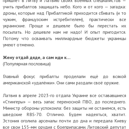
пришлёт в Литву и Латвию своих военных специалистов —
учить прибалтов защищать небо. Кого и от кого — загадка:
дроны, которые над Прибалтикой приходится сбивать (и то
чужим, французским истребителем), практически все
украинские. Проще и дешевле было бы перестать их
посылать. Но дешевле нам не надо! И опыт пригодится.
Потому что осваивать миллиардные бюджеты украинцы
умеют отменно.
Жену отдай дяде, а сам иди к…
(Популярная пословица)
Главный фокус прибалты проделали ещё до всякой
американской «удалёнки». Они сами раздали своё оружие.
Латвия в апреле 2023-го отдала Украине все остававшиеся
«Стингеры» — весь запас переносной ПВО, до последнего.
Министр обороны успокоила: без защиты не останемся, есть
шведские RBS-70. Отлично. Будем надеяться, хватит.
Эстония оголила арсеналы почти до дна и передала Киеву
все свои 155-мм орудия с боеприпасами. Литовский депутат