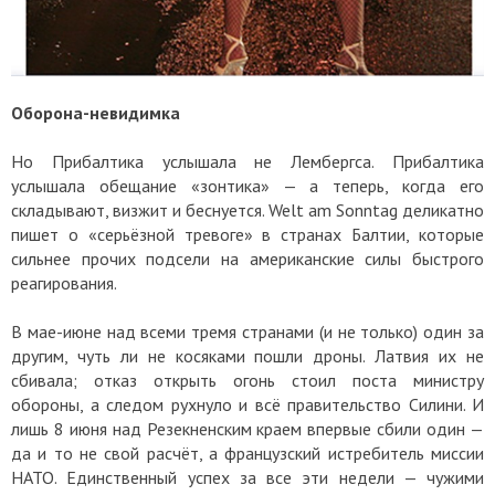
Оборона-невидимка
Но Прибалтика услышала не Лембергса. Прибалтика
услышала обещание «зонтика» — а теперь, когда его
складывают, визжит и беснуется. Welt am Sonntag деликатно
пишет о «серьёзной тревоге» в странах Балтии, которые
сильнее прочих подсели на американские силы быстрого
реагирования.
В мае-июне над всеми тремя странами (и не только) один за
другим, чуть ли не косяками пошли дроны. Латвия их не
сбивала; отказ открыть огонь стоил поста министру
обороны, а следом рухнуло и всё правительство Силини. И
лишь 8 июня над Резекненским краем впервые сбили один —
да и то не свой расчёт, а французский истребитель миссии
НАТО. Единственный успех за все эти недели — чужими