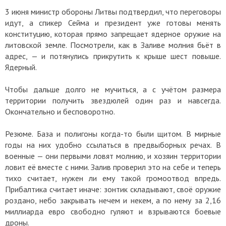
3 июня министр обороны Литвы подтвердил, что переговоры
идут, а спикер Сейма и президент уже готовы менять
конституцию, которая прямо запрещает ядерное оружие на
литовской земле. Посмотрели, как в Заливе молния бьёт в
адрес, — и потянулись прикрутить к крыше шест повыше.
Ядерный.
Чтобы дальше долго не мучиться, а с учётом размера
территории получить звездюлей один раз и навсегда.
Окончательно и бесповоротно.
Резюме. База и полигоны когда-то были щитом. В мирные
годы на них удобно ссылаться в предвыборных речах. В
военные — они первыми ловят молнию, и хозяин территории
ловит её вместе с ними. Залив проверил это на себе и теперь
тихо считает, нужен ли ему такой громоотвод впредь.
Прибалтика считает иначе: зонтик складывают, своё оружие
роздано, небо закрывать нечем и некем, а по нему за 2,16
миллиарда евро свободно гуляют и взрываются боевые
дроны.