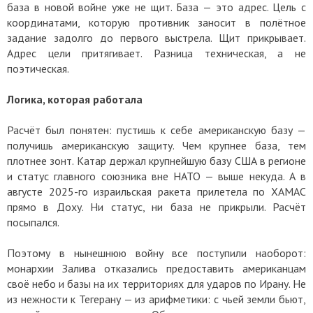
база в новой войне уже не щит. База — это адрес. Цель с
координатами, которую противник заносит в полётное
задание задолго до первого выстрела. Щит прикрывает.
Адрес цели притягивает. Разница техническая, а не
поэтическая.
Логика, которая работала
Расчёт был понятен: пустишь к себе американскую базу —
получишь американскую защиту. Чем крупнее база, тем
плотнее зонт. Катар держал крупнейшую базу США в регионе
и статус главного союзника вне НАТО — выше некуда. А в
августе 2025-го израильская ракета прилетела по ХАМАС
прямо в Доху. Ни статус, ни база не прикрыли. Расчёт
посыпался.
Поэтому в нынешнюю войну все поступили наоборот:
монархии Залива отказались предоставить американцам
своё небо и базы на их территориях для ударов по Ирану. Не
из нежности к Тегерану — из арифметики: с чьей земли бьют,