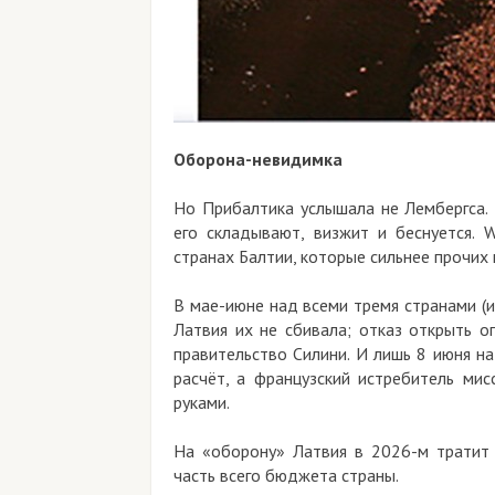
Оборона-невидимка
Но Прибалтика услышала не Лембергса. При
его складывают, визжит и беснуется. Wel
странах Балтии, которые сильнее прочих под
В мае-июне над всеми тремя странами (и не 
Латвия их не сбивала; отказ открыть огонь
правительство Силини. И лишь 8 июня над Р
расчёт, а французский истребитель миссии
руками.
На «оборону» Латвия в 2026-м тратит ре
часть всего бюджета страны.