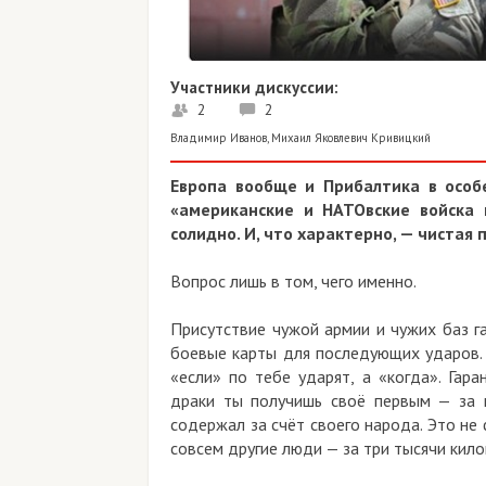
Участники дискуссии:
2
2
Владимир Иванов
,
Михаил Яковлевич Кривицкий
Европа вообще и Прибалтика в особенно
«американские и НАТОвские войска на 
солидно. И, что характерно, — чистая пра
Вопрос лишь в том, чего именно.
Присутствие чужой армии и чужих баз гаран
боевые карты для последующих ударов. Ты б
«если» по тебе ударят, а «когда». Гаранти
драки ты получишь своё первым — за комп
содержал за счёт своего народа. Это не фигу
совсем другие люди — за три тысячи километр