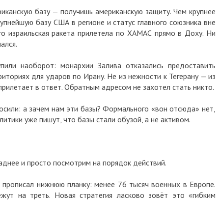
анскую базу — получишь американскую защиту. Чем крупнее
ейшую базу США в регионе и статус главного союзника вне
зраильская ракета прилетела по ХАМАС прямо в Доху. Ни
.
 наоборот: монархии Залива отказались предоставить
риях для ударов по Ирану. Не из нежности к Тегерану — из
летает в ответ. Обратным адресом не захотел стать никто.
ли: а зачем нам эти базы? Формального «вон отсюда» нет,
ики уже пишут, что базы стали обузой, а не активом.
е и просто посмотрим на порядок действий.
писал нижнюю планку: менее 76 тысяч военных в Европе.
 на треть. Новая стратегия ласково зовёт это «гибким