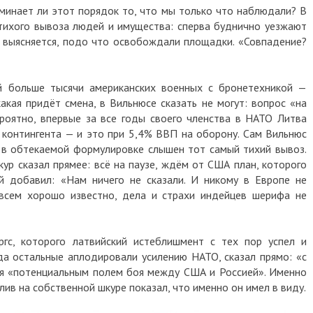
ает ли этот порядок то, что мы только что наблюдали? В
хого вывоза людей и имущества: сперва буднично уезжают
ясняется, подо что освобождали площадки. «Совпадение?
льше тысячи американских военных с бронетехникой —
я придёт смена, в Вильнюсе сказать не могут: вопрос «на
тно, впервые за все годы своего членства в НАТО Литва
нтингента — и это при 5,4% ВВП на оборону. Сам Вильнюс
бтекаемой формулировке слышен тот самый тихий вывоз.
казал прямее: всё на паузе, ждём от США план, которого
обавил: «Нам ничего не сказали. И никому в Европе не
сем хорошо известно, дела и страхи индейцев шерифа не
 которого латвийский истеблишмент с тех пор успел и
 остальные аплодировали усилению НАТО, сказал прямо: «с
потенциальным полем боя между США и Россией». Именно
 на собственной шкуре показал, что именно он имел в виду.