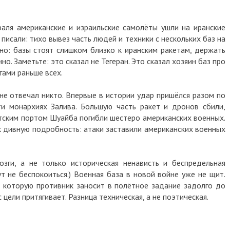
 американские и израильские самолёты ушли на иранские
али: тихо вывез часть людей и техники с нескольких баз на
базы стоят слишком близко к иранским ракетам, держать
аметьте: это сказал не Тегеран. Это сказал хозяин баз про
 раньше всех.
отвечал никто. Впервые в истории удар пришёлся разом по
онархиях Залива. Большую часть ракет и дронов сбили,
ким портом Шуайба погибли шестеро американских военных.
вную подробность: атаки заставили американских военных
и, а не только историческая ненависть и беспредельная
е беспокоиться.) Военная база в новой войне уже не щит.
торую противник заносит в полётное задание задолго до
и притягивает. Разница техническая, а не поэтическая.