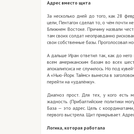
Адрес вместо щита
За несколько дней до того, как 28 февраля
цели, Пентагон сделал то, о чём почти не пис
Ближнем Востоке. Причину назвали честно: 
там своих солдат неоправданно рискованно. З
свои собственные базы. Проголосовал ногами
А дальше Иран ответил так, как до него не 
всем американским базам во всех шести м
апокалипсиса не случилось. Но под кувейтс
А «Нью-Йорк Таймс» вынесла в заголовок ди
перейти на «удалёнку».
Диагноз прост. Для тех, у кого есть мозг
жадность. (Прибалтийские политики могут н
База — это адрес. Цель с координатами, ко
первого выстрела. Щит прикрывает. Адрес цел
Логика, которая работала