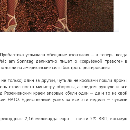
балтика услышала обещание «зонтика» — а теперь, когда
t am Sonntag деликатно пишет о «серьёзной тревоге» в
сели на американские силы быстрого реагирования.
только) один за другим, чуть ли не косяками пошли дроны.
 стоил поста министру обороны, а следом рухнуло и всё
езекненским краем впервые сбили один — да и то не свой
 НАТО. Единственный успех за все эти недели — чужими
кордные 2,16 миллиарда евро — почти 5% ВВП, восьмую