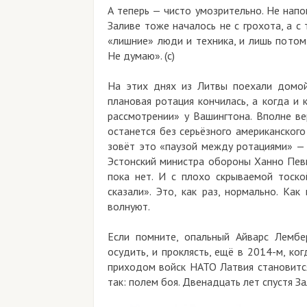
А теперь — чисто умозрительно. Не напомин
Заливе тоже началось не с грохота, а с ти
«лишние» люди и техника, и лишь потом вы
Не думаю». (с)
На этих днях из Литвы поехали домой бо
плановая ротация кончилась, а когда и кака
рассмотрении» у Вашингтона. Вполне вероя
останется без серьёзного американского ко
зовёт это «паузой между ротациями» — в о
Эстонский министра обороны Ханно Певкур с
пока нет. И с плохо скрываемой тоской д
сказали». Это, как раз, нормально. Как в
волнуют.
Если помните, опальный Айварс Лембергс,
осудить, и проклясть, ещё в 2014-м, когда
приходом войск НАТО Латвия становится «
так: полем боя. Двенадцать лет спустя Залив