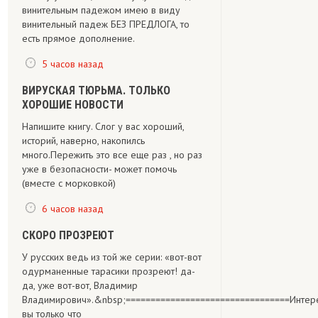
винительным падежом имею в виду
винительный падеж БЕЗ ПРЕДЛОГА, то
есть прямое дополнение.
5 часов назад
ВИРУСКАЯ ТЮРЬМА. ТОЛЬКО
ХОРОШИЕ НОВОСТИ
Напишите книгу. Слог у вас хороший,
историй, наверно, накопилсь
много.Пережить это все еще раз , но раз
уже в безопасности- может помочь
(вместе с морковкой)
6 часов назад
СКОРО ПРОЗРЕЮТ
У русских ведь из той же серии: «вот-вот
одурманенные тарасики прозреют! да-
да, уже вот-вот, Владимир
Владимирович».&nbsp;=================================Интересно,
вы только что