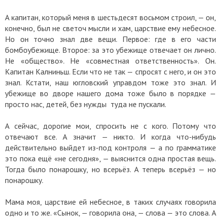
А капитан, который меня в шестьдесят восьмом строил, — он,
конечно, был не светоч мысли и хам, царствие ему небесное.
Но он точно знал две вещи. Первое: где в его части
бомбоубежище. Второе: за это убежище отвечает он лично.
Не «общество». Не «совместная ответственность». Он.
Капитан Калниньш. Если что не так — спросят с него, и он это
знал. Кстати, наш югловский управдом тоже это знал. И
убежище во дворе нашего дома тоже было в порядке —
просто нас, детей, без нужды туда не пускали.
А сейчас, дорогие мои, спросить не с кого. Потому что
отвечают все. А значит — никто. И когда что-нибудь
действительно выйдет из-под контроля — а по грамматике
это пока ещё «не сегодня», — выяснится одна простая вещь.
Тогда было понарошку, но всерьёз. А теперь всерьёз — но
понарошку.
Мама моя, царствие ей небесное, в таких случаях говорила
одно и то же. «Сынок, — говорила она, — слова — это слова. А