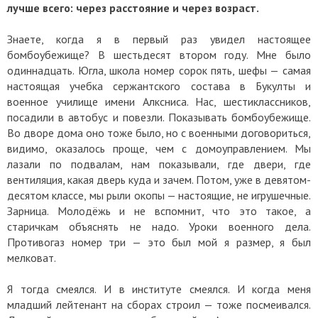
лучше всего: через расстояние и через возраст.
Знаете, когда я в первый раз увидел настоящее
бомбоубежище? В шестьдесят втором году. Мне было
одиннадцать. Югла, школа номер сорок пять, шефы — самая
настоящая учебка сержантского состава в Букулты и
военное училище имени Алксниса. Нас, шестиклассников,
посадили в автобус и повезли. Показывать бомбоубежище.
Во дворе дома оно тоже было, но с военными договориться,
видимо, оказалось проще, чем с домоуправлением. Мы
лазали по подвалам, нам показывали, где двери, где
вентиляция, какая дверь куда и зачем. Потом, уже в девятом-
десятом классе, мы рыли окопы — настоящие, не игрушечные.
Зарница. Молодёжь и не вспомнит, что это такое, а
старичкам объяснять не надо. Уроки военного дела.
Противогаз номер три — это был мой я размер, я был
мелковат.
Я тогда смеялся. И в институте смеялся. И когда меня
младший лейтенант на сборах строил — тоже посмеивался.