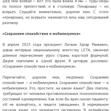
Дед мой воевал — вот это была война. А мы — туды-сюды
по полосе препятствий, и в столовую. Понарошку — но
всерьёз. Слушайте внимательно, дорогие мои. С этого
«понарошку, но всерьёз» начинается весь наш сегодняшний
разговор.
«Сохраняем спокойствие и мобилизуемся»
В апреле 2025 года президент Латвии Эдгар Ринкевич,
давая интервью национальному агентству LETA, закончил
длинное перечисление угроз страны короткой формулой.
Двумя глаголами в одной фразе. Я цитирую дословно:
«Сохраняем спокойствие и мобилизуемся».
Перечитайте, дорогие мои, медленно. Сохраняем
спокойствие — и мобилизуемся. Сохраняем спокойствие — и
мобилизуемся. Это, простите, на каком языке? Два глагола,
требующих от человека противоположных психологических
состояний одновременно. Как если бы врач сказал пациенту:
«И не волнуйтесь, и пишите завещание». В нормальном
русском языке это называется оксюморон. В латвийском