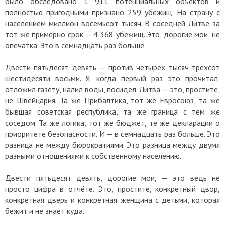
было обследовано 1 911 потенциальных объектов и
полностью пригодными признано 259 убежищ. На страну с
населением миллион восемьсот тысяч. В соседней Литве за
тот же примерно срок — 4 368 убежищ. Это, дорогие мои, не
опечатка. Это в семнадцать раз больше.
Двести пятьдесят девять — против четырёх тысяч трёхсот
шестидесяти восьми. Я, когда первый раз это прочитал,
отложил газету, налил воды, посидел. Литва — это, простите,
не Швейцария. Та же Прибалтика, тот же Евросоюз, та же
бывшая советская республика, та же граница с тем же
соседом. Та же логика, тот же бюджет, те же декларации о
приоритете безопасности. И — в семнадцать раз больше. Это
разница не между бюрократиями. Это разница между двумя
разными отношениями к собственному населению.
Двести пятьдесят девять, дорогие мои, — это ведь не
просто цифра в отчёте. Это, простите, конкретный двор,
конкретная дверь и конкретная женщина с детьми, которая
бежит и не знает куда.