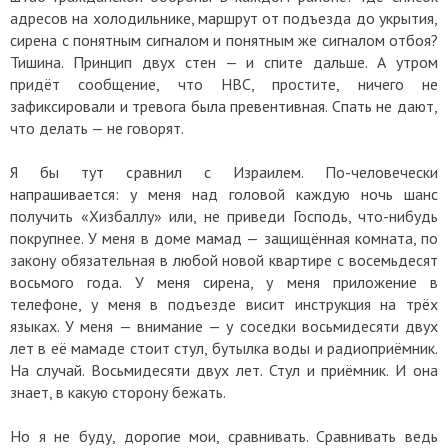
адресов на холодильнике, маршрут от подъезда до укрытия,
сирена с понятным сигналом и понятным же сигналом отбоя?
Тишина. Принцип двух стен — и спите дальше. А утром
придёт сообщение, что НВС, простите, ничего не
зафиксировали и тревога была превентивная. Спать не дают,
что делать — не говорят.
Я бы тут сравнил с Израилем. По-человечески
напрашивается: у меня над головой каждую ночь шанс
получить «Хизбаллу» или, не приведи Господь, что-нибудь
покрупнее. У меня в доме мамад — защищённая комната, по
закону обязательная в любой новой квартире с восемьдесят
восьмого года. У меня сирена, у меня приложение в
телефоне, у меня в подъезде висит инструкция на трёх
языках. У меня — внимание — у соседки восьмидесяти двух
лет в её мамаде стоит стул, бутылка воды и радиоприёмник.
На случай. Восьмидесяти двух лет. Стул и приёмник. И она
знает, в какую сторону бежать.
Но я не буду, дорогие мои, сравнивать. Сравнивать ведь