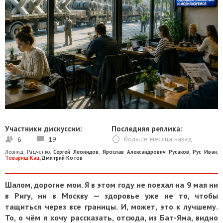
Участники дискуссии:
Последняя реплика:
6
19
больше месяца назад
Леонид Радченко
,
Сергей Леонидов
,
Ярослав Александрович Русаков
,
Рус Иван
,
Товарищ Кац
,
Дмитрий Котов
Шалом, дорогие мои. Я в этом году не поехал на 9 мая ни
в Ригу, ни в Москву — здоровье уже не то, чтобы
тащиться через все границы. И, может, это к лучшему.
То, о чём я хочу рассказать, отсюда, из Бат-Яма, видно