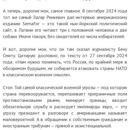
А теперь, дорогие мои, самое главное. В сентябре 2024 года
тот же самый Эдгар Ринкевич дал интервью американскому
изданию Semafor — это такой нью-йоркский политический
сайт, в Латвии его читают три с половиной человека и две
собаки. Иначе говоря, без свидетелей из числа избирателей.
И вот, дорогие мои, что он там сказал журналисту Бену
Смиту. Цитирую дословно, по тексту от 27 сентября 2024
года: «Нам нужно понимать, что Россия, по крайней мере в
обозримом будущем, не собирается атаковать страны НАТО
в классическом военном смысле».
Стоп. Той самой классической военной угрозы — под которую
страна перевооружается, перепахивает приграничные поля
противотанковыми рвами, минирует границы, вводит
обязательную службу и расходует миллиарды евро, — эту
угрозу президент в разговоре с американцами называет
маловероятной. А в обращении к собственным гражданам и
иностранным трибунам — прямой и экзистенциальной.