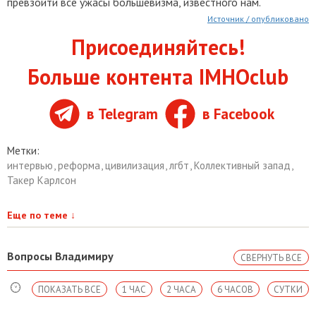
превзойти все ужасы большевизма, известного нам.
Источник / опубликовано
Присоединяйтесь!
Больше контента IMHOclub
в Telegram
в Facebook
Метки:
интервью
,
реформа
,
цивилизация
,
лгбт
,
Коллективный запад
,
Такер Карлсон
Еще по теме
↓
Вопросы Владимиру
СВЕРНУТЬ ВСЕ
ПОКАЗАТЬ ВСЕ
1 ЧАС
2 ЧАСА
6 ЧАСОВ
СУТКИ