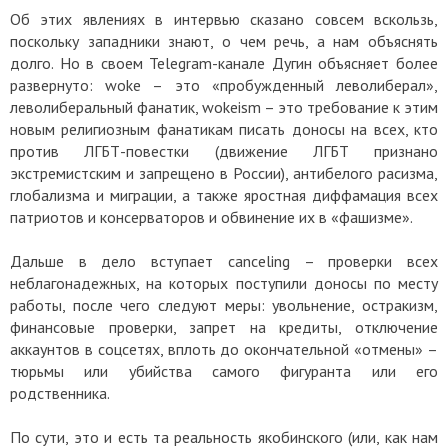
Об этих явлениях в интервью сказано совсем вскользь,
поскольку западники знают, о чем речь, а нам объяснять
долго. Но в своем Telegram-канале Дугин объясняет более
развернуто: woke – это «пробужденный леволиберал»,
леволиберальный фанатик, wokeism – это требование к этим
новым религиозным фанатикам писать доносы на всех, кто
против ЛГБТ-повестки (движение ЛГБТ признано
экстремистским и запрещено в России), антибелого расизма,
глобализма и миграции, а также яростная диффамация всех
патриотов и консерваторов и обвинение их в «фашизме».
Дальше в дело вступает canceling – проверки всех
неблагонадежных, на которых поступили доносы по месту
работы, после чего следуют меры: увольнение, остракизм,
финансовые проверки, запрет на кредиты, отключение
аккаунтов в соцсетях, вплоть до окончательной «отмены» –
тюрьмы или убийства самого фигуранта или его
родственника.
По сути, это и есть та реальность якобинского (или, как нам