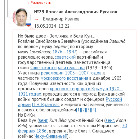
↓
Развернуть
№29
Ярослав Александрович Русаков
→
Владимир Иванов
,
13.05.2024
12:22
Их было двое - Землячка и Бела Кун...
Роза́лия Само́йловна Земля́чка (урождённая
Залкинд
;
по первому мужу
Берлин
; по второму
мужу
Самойлова
;
1876
—
1947
) — российская
революционерка,
советский
партийный и
государственный деятель, заместительница
главы
Советского правительства
(1939—1943).
Участница
революции 1905—1907 годов
, в
частности
московского восстания
в декабре 1905
года. Получила известность как одна из
организаторов
красного террора в Крыму в 1920—
1921 годах
, проводившегося в период Гражданской
войны против бывших солдат и офицеров
Русской
армии
П. Н. Врангеля
и мирного населения, уличенного
в связях с белогвардейцами
[1]
[2]
[3]
[4]
.
Из ВИКи.
Бе́ла Кун (
венг.
Kun Béla
, урождённый Кон (
венг.
Kohn
Béla
), упоминается также с отчеством Морисович;
20
февраля
1886
, деревня Леле близ г. Силадьчех
(сейчас
Чеху-Силваньей
),