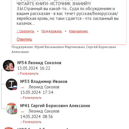
ЧИТАЙТЕ КНИГИ- ИСТОЧНИК ЗНАНИЙ!!!
З.Ы.Странный вы какой-то...Судя по обсуждениям и
вашим рассказам - в вас течет русская/белорусская/
еврейская кровь, но таки сдается - что засланный вы
казачок...
↑
Свернуть
•
Поддержать
•
Нарушение
Ответить
Поддержали:
Юрий Васильевич Мартинович, Сергей Борисович
Алексахин
№34
Леонид Соколов
13.05.2024
16:22
↓
Развернуть
№35
Владимир Иванов
→
Леонид Соколов
13.05.2024
17:34
↓
Развернуть
№41
Сергей Борисович Алексахин
→
Леонид Соколов
14.05.2024
08:56
↓
Развернуть