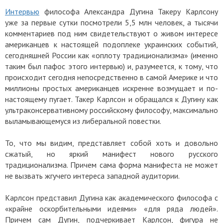
Интервью
философа Александра Дугина Такеру Карлсону
уже за первые сутки посмотрели 5,5 млн человек, а тысячи
комментариев под ним свидетельствуют о живом интересе
американцев к настоящей подоплеке украинских событий,
сегодняшней России как «оплоту традиционализма» (именно
таким был пафос этого интервью) и, разумеется, к тому, что
происходит сегодня непосредственно в самой Америке и что
миллионы простых американцев искренне возмущает и по-
настоящему пугает. Такер Карлсон и обращался к Дугину как
ультраконсервативному российскому философу, максимально
выламывающемуся из либеральной повестки.
То, что мы видим, представляет собой хоть и довольно
сжатый, но яркий манифест нового русского
традиционализма. Причем сама форма манифеста не может
не вызвать жгучего интереса западной аудитории.
Карлсон представил Дугина как академического философа с
«крайне оскорбительными идеями» «для ряда людей».
Причем сам Дугин, подчеркивает Карлсон, фигура не