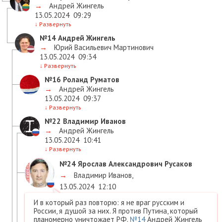
→
Андрей Жингель
13.05.2024
09:29
↓
Развернуть
№14
Андрей Жингель
→
Юрий Васильевич Мартинович
13.05.2024
09:34
↓
Развернуть
№16
Роланд Руматов
→
Андрей Жингель
13.05.2024
09:37
↓
Развернуть
№22
Владимир Иванов
→
Андрей Жингель
13.05.2024
10:41
↓
Развернуть
№24
Ярослав Александрович Русаков
→
Владимир Иванов
,
13.05.2024
12:10
И в который раз повторю: я не враг русским и
России, я душой за них. Я против Путина, который
планомерно уничтожает РФ.
№14
Андрей Жингель