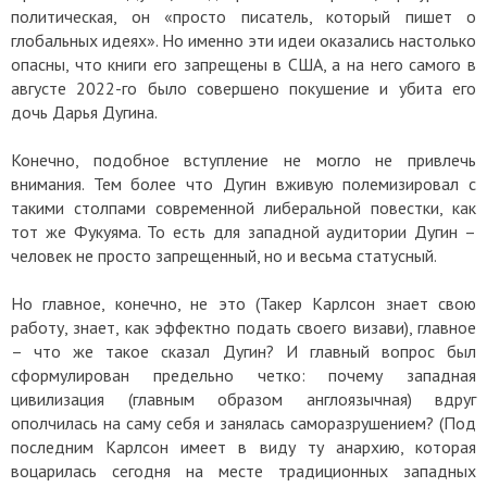
политическая, он «просто писатель, который пишет о
глобальных идеях». Но именно эти идеи оказались настолько
опасны, что книги его запрещены в США, а на него самого в
августе 2022-го было совершено покушение и убита его
дочь Дарья Дугина.
Конечно, подобное вступление не могло не привлечь
внимания. Тем более что Дугин вживую полемизировал с
такими столпами современной либеральной повестки, как
тот же Фукуяма. То есть для западной аудитории Дугин –
человек не просто запрещенный, но и весьма статусный.
Но главное, конечно, не это (Такер Карлсон знает свою
работу, знает, как эффектно подать своего визави), главное
– что же такое сказал Дугин? И главный вопрос был
сформулирован предельно четко: почему западная
цивилизация (главным образом англоязычная) вдруг
ополчилась на саму себя и занялась саморазрушением? (Под
последним Карлсон имеет в виду ту анархию, которая
воцарилась сегодня на месте традиционных западных