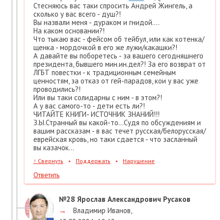
Стесняюсь вас таки спросить Андрей Жингель, а
сколько у вас всего - душ?!
Вы назвали меня - дураком и гнидой....
На каком основании?!
Что тыкаю вас - фейсом об тейбул, или как котенка/
щенка - мордочкой в его же лужи/какашки?!
А давайте вы поборетесь - за вашего сегодняшнего
президента, бывшего мин.ин.дел?! За его возврат от
ЛГБТ повестки - к традиционным семейным
ценностям, за отказ от гей-парадов, кои у вас уже
проводились?!
Или вы таки солидарны с ним - в этом?!
А у вас самого-то - дети есть ли?!
ЧИТАЙТЕ КНИГИ- ИСТОЧНИК ЗНАНИЙ!!!
З.Ы.Странный вы какой-то...Судя по обсуждениям и
вашим рассказам - в вас течет русская/белорусская/
еврейская кровь, но таки сдается - что засланный
вы казачок...
↑
Свернуть
•
Поддержать
•
Нарушение
Ответить
№28
Ярослав Александрович Русаков
→
Владимир Иванов
,