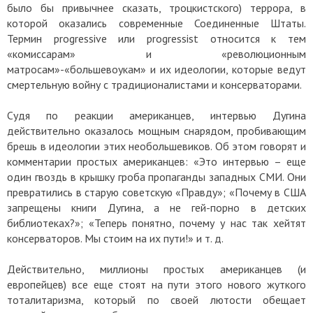
было бы привычнее сказать, троцкистского) террора, в
которой оказались современные Соединенные Штаты.
Термин progressive или progressist относится к тем
«комиссарам» и «революционным
матросам»-«большевоукам» и их идеологии, которые ведут
смертельную войну с традиционалистами и консерваторами.
Судя по реакции американцев, интервью Дугина
действительно оказалось мощным снарядом, пробивающим
брешь в идеологии этих необольшевиков. Об этом говорят и
комментарии простых американцев: «Это интервью – еще
один гвоздь в крышку гроба пропаганды западных СМИ. Они
превратились в старую советскую «Правду»; «Почему в США
запрещены книги Дугина, а не гей-порно в детских
библиотеках?»; «Теперь понятно, почему у нас так хейтят
консерваторов. Мы стоим на их пути!» и т. д.
Действительно, миллионы простых американцев (и
европейцев) все еще стоят на пути этого нового жуткого
тоталитаризма, который по своей лютости обещает