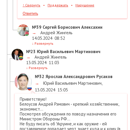
↑
Свернуть
•
Поддержать
•
Нарушение
Ответить
№39
Сергей Борисович Алексахин
→
Андрей Жингель
14.05.2024
08:52
↓
Развернуть
№23
Юрий Васильевич Мартинович
→
Андрей Жингель
13.05.2024
11:03
↓
Развернуть
№32
Ярослав Александрович Русаков
→
Юрий Васильевич Мартинович
,
13.05.2024
15:05
Приветствую!
Белоусов Андрей Рэмович - крепкий хозяйственник,
экономист...
Посмотрел обсуждения по поводу назначения его
Министром Обороны РФ...
Не буду писать об Укруине, и как оружие - ей
поставляемое попадает черт знает куда и к кому (в