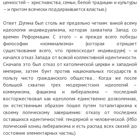
ценностей – христианства, семьи, белой традиции и культуры
– и притом всячески поддерживается властью.)
Ответ Дугина был столь же предельно четким: виной всему
идеология индивидуализма, которая захватила Запад со
времен Реформации. С этого – и прежде всего победы
философии «номинализма» (которая отрицает
существование всего, что превосходит индивидуум) – и
начался отказ Запада от всякой коллективной идентичности.
Сначала это был отказ от католической церкви и западной
империи, затем бунт против национальных государств в
пользу чисто гражданского общества… Когда же после
большой схватки трех модернистских идеологий –
коммунизма, фашизма и либерализма – последний
восторжествовал как идеология единственно дозволенная,
он естественным образом пошел путем тоталитаризма к
своему логическому завершению: отказу от последних
оставшихся идентичностей: гендерной и человеческой. (Ибо
логический конец либерализма и есть распад всех связей до
состояния элементарных частиц.)