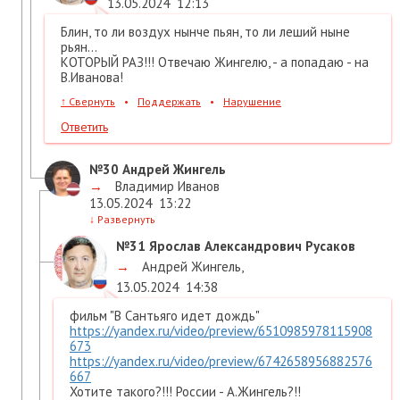
13.05.2024
12:13
Блин, то ли воздух нынче пьян, то ли леший ныне
рьян...
КОТОРЫЙ РАЗ!!! Отвечаю Жингелю, - а попадаю - на
В.Иванова!
↑
Свернуть
•
Поддержать
•
Нарушение
Ответить
№30
Андрей Жингель
→
Владимир Иванов
13.05.2024
13:22
↓
Развернуть
№31
Ярослав Александрович Русаков
→
Андрей Жингель
,
13.05.2024
14:38
фильм "В Сантьяго идет дождь"
https://yandex.ru/video/preview/6510985978115908
673
https://yandex.ru/video/preview/6742658956882576
667
Хотите такого?!!! России - А.Жингель?!!