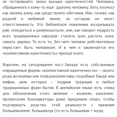
не потерявшего своих высших идентичностей. Человека,
обращенного к кому-то еще: другому человеку, Богу, космосу
как своему дому, как среде своего обитания. Или, точнее, как
родной и любимой земле, за которую он несет
ответственность. Это библейское повеление возделывать
рай, «плодиться и размножаться», или, как говорит мудрость
всех традиционных народов: строить дом, растить сына,
сажать дерево. То есть то, без чего человек действительно
перестает быть человеком. И в чем и заключается его
«коллективная идентичность» прежде всего.
Впрочем, на сегодняшнем пост-Западе есть собственные
извращенные формы «коллективной идентичности» – своего
рода антисемьи или псевдоколлективы, подобные банде или
мафии, цель которых – подрыв традиции и любых
традиционных форм бытия. В английском языке есть слова
для обозначения этого явления – воукизм, канселинг,
прогрессизм. Консерваторы даже придумали слово, чтобы
подчеркнуть родство этой реальности с прежним
большевизмом: большевоук (то есть большевик + воук).