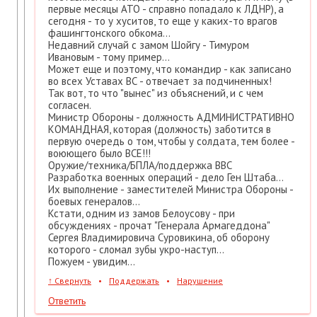
первые месяцы АТО - справно попадало к ЛДНР), а
сегодня - то у хуситов, то еще у каких-то врагов
фашингтонского обкома...
Недавний случай с замом Шойгу - Тимуром
Ивановым - тому пример...
Может еще и поэтому, что командир - как записано
во всех Уставах ВС - отвечает за подчиненных!
Так вот, то что "вынес" из объяснений, и с чем
согласен.
Министр Обороны - должность АДМИНИСТРАТИВНО
КОМАНДНАЯ, которая (должность) заботится в
первую очередь о том, чтобы у солдата, тем более -
воюющего было ВСЕ!!!
Оружие/техника/БПЛА/поддержка ВВС
Разработка военных операций - дело Ген Штаба...
Их выполнение - заместителей Министра Обороны -
боевых генералов...
Кстати, одним из замов Белоусову - при
обсуждениях - прочат "Генерала Армагеддона"
Сергея Владимировича Суровикина, об оборону
которого - сломал зубы укро-наступ...
Пожуем - увидим...
↑
Свернуть
•
Поддержать
•
Нарушение
Ответить