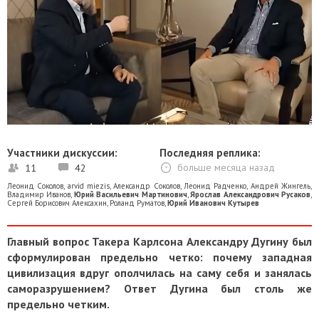
Участники дискуссии:
Последняя реплика:
11
42
больше месяца назад
Леонид Соколов
,
arvid miezis
,
Александр Соколов
,
Леонид Радченко
,
Андрей Жингель
,
Владимир Иванов
,
Юрий Васильевич Мартинович
,
Ярослав Александрович Русаков
,
Сергей Борисович Алексахин
,
Роланд Руматов
,
Юрий Иванович Кутырев
Главный вопрос Такера Карлсона Александру Дугину был
сформулирован предельно четко: почему западная
цивилизация вдруг ополчилась на саму себя и занялась
саморазрушением? Ответ Дугина был столь же
предельно четким.