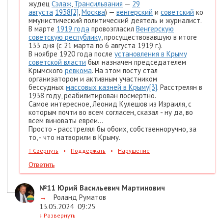
жудец
Сэлаж
,
Трансильвания
—
29
августа
1938
[2]
,
Москва
) —
венгерский
и
советский
ко
ммунистический политический деятель и журналист.
В марте
1919 года
провозгласил
Венгерскую
советскую республику
, просуществовавшую в итоге
133 дня (с 21 марта по 6 августа 1919 г.).
В ноябре 1920 года после
установления в Крыму
советской власти
был назначен председателем
Крымского
ревкома
. На этом посту стал
организатором и активным участником
бессудных
массовых казней в Крыму
[3]
. Расстрелян в
1938 году, реабилитирован посмертно.
Самое интересное, Леонид Кулешов из Израиля, с
которым почти во всем согласен, сказал - ну да, во
всем виноваты евреи...
Просто - расстрелял бы обоих, собственноручно, за
то, - что натворили в Крыму.
↑
Свернуть
•
Поддержать
•
Нарушение
Ответить
№11
Юрий Васильевич Мартинович
→
Роланд Руматов
13.05.2024
09:25
↓
Развернуть