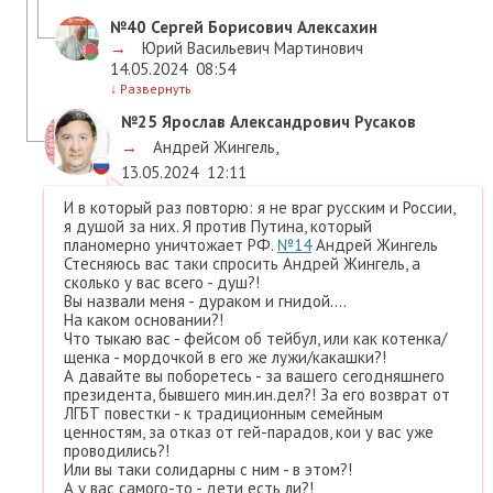
№40
Сергей Борисович Алексахин
→
Юрий Васильевич Мартинович
14.05.2024
08:54
↓
Развернуть
№25
Ярослав Александрович Русаков
→
Андрей Жингель
,
13.05.2024
12:11
И в который раз повторю: я не враг русским и России,
я душой за них. Я против Путина, который
планомерно уничтожает РФ.
№14
Андрей Жингель
Стесняюсь вас таки спросить Андрей Жингель, а
сколько у вас всего - душ?!
Вы назвали меня - дураком и гнидой....
На каком основании?!
Что тыкаю вас - фейсом об тейбул, или как котенка/
щенка - мордочкой в его же лужи/какашки?!
А давайте вы поборетесь - за вашего сегодняшнего
президента, бывшего мин.ин.дел?! За его возврат от
ЛГБТ повестки - к традиционным семейным
ценностям, за отказ от гей-парадов, кои у вас уже
проводились?!
Или вы таки солидарны с ним - в этом?!
А у вас самого-то - дети есть ли?!