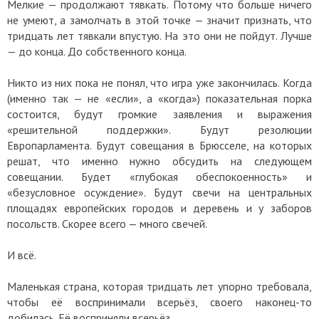
Мелкие — продолжают тявкать. Потому что больше ничего
не умеют, а замолчать в этой точке — значит признать, что
тридцать лет тявкали впустую. На это они не пойдут. Лучше
— до конца. До собственного конца.
Никто из них пока не понял, что игра уже закончилась. Когда
(именно так — не «если», а «когда») показательная порка
состоится, будут громкие заявления и выражения
«решительной поддержки». Будут резолюции
Европарламента. Будут совещания в Брюсселе, на которых
решат, что именно нужно обсудить на следующем
совещании. Будет «глубокая обеспокоенность» и
«безусловное осуждение». Будут свечи на центральных
площадях европейских городов и деревень и у заборов
посольств. Скорее всего — много свечей.
И всё.
Маленькая страна, которая тридцать лет упорно требовала,
чтобы её воспринимали всерьёз, своего наконец-то
добилась. Её восприняли всерьёз