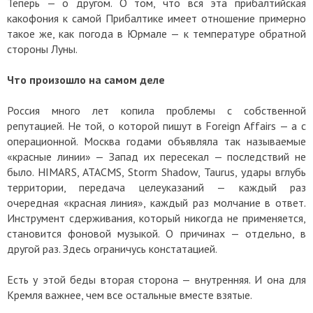
Теперь — о другом. О том, что вся эта прибалтийская
какофония к самой Прибалтике имеет отношение примерно
такое же, как погода в Юрмале — к температуре обратной
стороны Луны.
Что произошло на самом деле
Россия много лет копила проблемы с собственной
репутацией. Не той, о которой пишут в Foreign Affairs — а с
операционной. Москва годами объявляла так называемые
«красные линии» — Запад их пересекал — последствий не
было. HIMARS, ATACMS, Storm Shadow, Taurus, удары вглубь
территории, передача целеуказаний — каждый раз
очередная «красная линия», каждый раз молчание в ответ.
Инструмент сдерживания, который никогда не применяется,
становится фоновой музыкой. О причинах — отдельно, в
другой раз. Здесь ограничусь констатацией.
Есть у этой беды вторая сторона — внутренняя. И она для
Кремля важнее, чем все остальные вместе взятые.