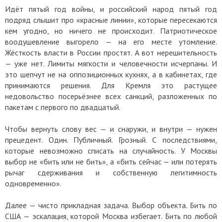
Идёт пятый год войны, и российский народ пятый год
подряд слышит про «красные линии», которые пересекаются
кем угодно, но ничего не происходит. Патриотическое
воодушевление выгорело — на его месте утомление.
Жёсткость власти в России простят. А вот нерешительность
— уже нет. Лимиты мягкости и человечности исчерпаны. И
это шепчут не на оппозиционных кухнях, а в кабинетах, где
принимаются решения. Для Кремля это растущее
недовольство посерьёзнее всех санкций, разложенных по
пакетам с первого по двадцатый.
Чтобы вернуть слову вес — и снаружи, и внутри — нужен
прецедент. Один. Публичный. Грозный. С последствиями,
которые невозможно списать на случайность. У Москвы
выбор не «бить или не бить», а «бить сейчас — или потерять
рычаг сдерживания и собственную легитимность
одновременно».
Далее — чисто прикладная задача. Выбор объекта. Бить по
США — эскалация, которой Москва избегает. Бить по любой