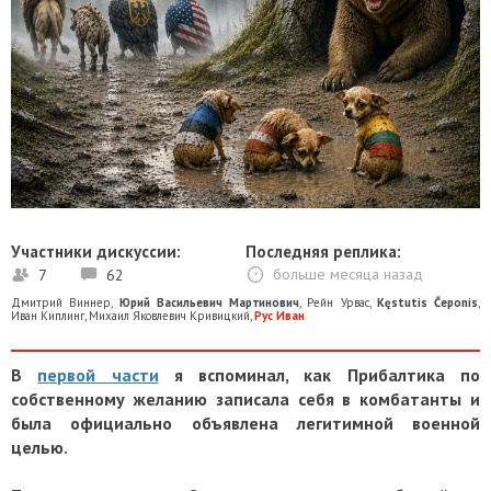
Участники дискуссии:
Последняя реплика:
7
62
больше месяца назад
Дмитрий Виннер
,
Юрий Васильевич Мартинович
,
Рейн Урвас
,
Kęstutis Čeponis
,
Иван Киплинг
,
Михаил Яковлевич Кривицкий
,
Рус Иван
В
первой части
я вспоминал, как Прибалтика по
собственному желанию записала себя в комбатанты и
была официально объявлена легитимной военной
целью.