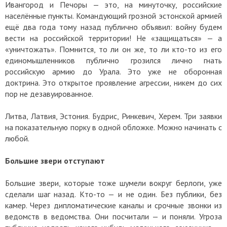
Ивангород и Печоры — это, на минуточку, российские
населённые пункты. Командующий грозной эстонской армией
ещё два года тому назад публично объявил: войну будем
вести на российской территории! Не «защищаться» — а
«уничтожать». Помнится, то ли он же, то ли кто-то из его
единомышленников публично грозился лично гнать
российскую армию до Урала. Это уже не оборонная
доктрина. Это открытое проявление агрессии, никем до сих
пор не дезавуированное.
Литва, Латвия, Эстония. Будрис, Ринкевич, Херем. Три заявки
на показательную порку в одной обложке. Можно начинать с
любой.
Большие звери отступают
Большие звери, которые тоже шумели вокруг берлоги, уже
сделали шаг назад. Кто-то — и не один. Без публики, без
камер. Через дипломатические каналы и срочные звонки из
ведомств в ведомства. Они посчитали — и поняли. Угроза