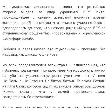
Малоуважаемая дипломатка заявила, что российская
сторона выдаёт за удар украинских ВСУ нечто,
происходившее с самими жильцами (помните взрывы
кондиционеров?); намекнула, что никакого удара не было и
дозвезделась до того, что назвала ракетный удар ВСУ по
студенческому общежитию «провокацией» и «кремлёвской
дезинформацией».
Небензя в ответ назвал это глумлением — спокойно, без
надрыва, как фиксацию диагноза.
Из всех представителей всех стран — единственная, кто
публично, под камеры, при включённых микрофонах глумится
над убитыми украинским ударом студентами — это Латвия.
Не Польша. Не Эстония. Не Литва. Латвия. Та самая Латвия,
на пяти базах которой сидят украинские операторы дронов.
Можно сказать, что у людей профессиональная
солидарность. Со стрелявшими.
Это — для протокола. Это — для тех, кто будет потом