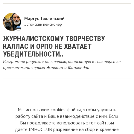
Маргус Таллинский
Эстонский пенсионер
ЖУРНАЛИСТСКОМУ ТВОРЧЕСТВУ
КАЛЛАС И ОРПО НЕ ХВАТАЕТ
УБЕДИТЕЛЬНОСТИ..
Разгромная рецензия на статью, написанную в соавторстве
премьер-министрами Эстонии и Финляндии
Мы используем cookies-файлы, чтобы улучшить
О сайте
Прямая связь с
Председателем
работу сайта и Ваше взаимодействие с ним. Если
Устав
Вы продолжаете использовать этот сайт, вы
Прямая связь c членами клуба
Условия пользования
даете IMHOCLUB разрешение на сбор и хранение
Реклама
Политика конфиденциальности