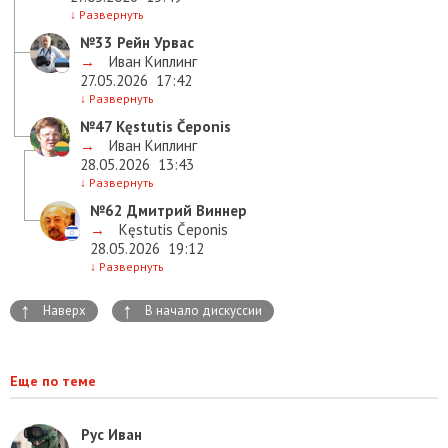
↓
Развернуть
№33
Рейн Урвас
→
Иван Киплинг
27.05.2026
17:42
↓
Развернуть
№47
Kęstutis Čeponis
→
Иван Киплинг
28.05.2026
13:43
↓
Развернуть
№62
Дмитрий Виннер
→
Kęstutis Čeponis
28.05.2026
19:12
↓
Развернуть
↑
↑
Наверх
В начало дискуссии
Еще по теме
Рус Иван