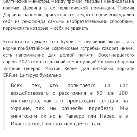
Балтийские министры, между прочим, твёрдые кандидаты на
премию Дарвина в её политической номинации. Премия
Дарвина, напомню, присуждается тем, кто героически удалил
себя из генофонда самыми изобретательными способами,
перечислять которые — себя не уважать.
Если кто-то думает, что Будрис — случайный эксцесс, а в
норме прибалтийские «карликовые ястребы» говорят иначе,
есть напоминание для долгой памяти. Восемнадцатого
апреля 2024 года тогдашний командующий Силами обороны
Эстонии генерал Мартин Херем дал интервью порталу
ERR.ee. Цитирую буквально:
Всех тех, кто попытается на нас
воздействовать с расстояния в 50 или 100
километров, как это происходит сегодня на
Украине, тех мы разнесём вдребезги! Мы
уничтожим их не в Раквере или Нарве, а в
Ивангороде, Печорах или где-то там.