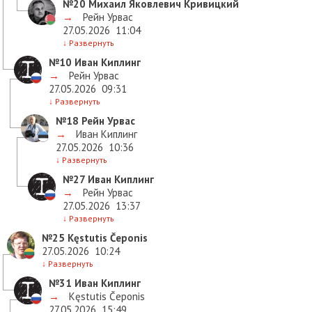
№20
Михаил Яковлевич Кривицкий
→
Рейн Урвас
27.05.2026
11:04
↓
Развернуть
№10
Иван Киплинг
→
Рейн Урвас
27.05.2026
09:31
↓
Развернуть
№18
Рейн Урвас
→
Иван Киплинг
27.05.2026
10:36
↓
Развернуть
№27
Иван Киплинг
→
Рейн Урвас
27.05.2026
13:37
↓
Развернуть
№25
Kęstutis Čeponis
27.05.2026
10:24
↓
Развернуть
№31
Иван Киплинг
→
Kęstutis Čeponis
27.05.2026
15:49