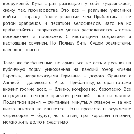
вооружений. Куча стран размещает у себя «украинские»,
скажу так, производства. Это всё — реальные участники
войны — гораздо более реальные, чем Прибалтика с её
ротой храбрецов и десятком велосипедов. Зато на их
прибалтийских территориях уютно располагаются «гости»
посерьёзнее и поопаснее. С настоящими солдатами и
настоящим оружием. Но Польшу бить, будем реалистами,
наверное, опасно.
Такие же безбашенные, но армия всё же есть и реакция на
публичную порку, умноженная на панский гонор «гиены
Европы», непредсказуема. Германию — дорого. Францию с
Англией — далековато. А вот Прибалтику, которая годами
визжит громче всех, — близко, комфортно, безопасно. Все
координаты центров принятия решений — как на ладони.
Подлётное время — считанные минуты. А главное — за них
никто никогда не впишется. Ноты протеста и осуждение
«агрессора» — будут, но с этим, при хорошем питании,
можно жить долго и счастливо.