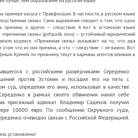
ке лучше, чем образование на русском языке.
а примере казуса с Правфондом. В частности, в русском языке
ледственная связь». Само выражение говорит о том, что одно
ь причина, а другое — следствие. А вот в эстонском языке
 «причинная связь» (pohjuslik seos) — устойчивый юридический
овном кодексе. «Причинная связь» указывает на то, что два
 этом что из них причина, а что — следствие — не важно. Вот
«Деньги Кремля по-прежнему текут в карманы агентов влияния в
авшегося с российскими разведчиками Середенко
шений против Эстонии и посадил его на пять с
м суд, определяя его вину, использовал в качестве
Середенко в рамках своего обвинения нанял себе
Так присяжный адвокат Владимир Садеков получил
мере 10000 евро. По сообщению Окружного суда,
ереденко очевидно связан с Российской Федерацией.
язь установлена!