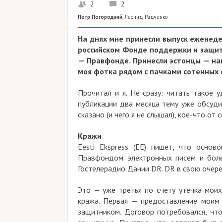
2
2
Петр Погородний
,
Леонид Радченко
На днях мне принесли выпуск еженедел
российском Фонде поддержки и защит
— Правфонде. Принесли эстонцы — нам
моя фотка рядом с пачками сотенных ев
Прочитал и я. Не сразу: читать такое 
публикации два месяца тему уже обсуди
сказано (и чего я не слышал), кое-что от с
Кражи
Eesti Ekspress (EE) пишет, что осно
Правфондом электронных писем и боле
Гостелерадио Дании DR. DR в свою очеред
Это — уже третья по счету утечка моих
кража. Первая — предоставление моим
защитником. Договор потребовался, чт