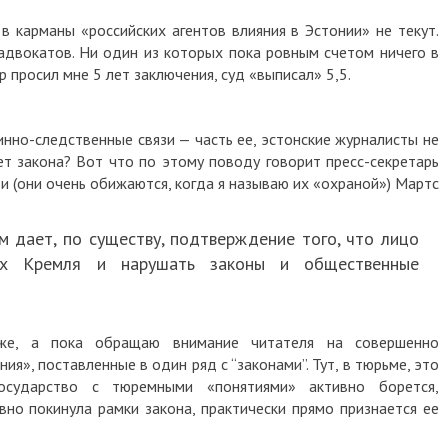
 в карманы «российских агентов влияния в Эстонии» не текут.
адвокатов. Ни один из которых пока ровным счетом ничего в
р просил мне 5 лет заключения, суд «выписал» 5,5.
инно-следственные связи — часть ее, эстонские журналисты не
чет закона? Вот что по этому поводу говорит пресс-секретарь
и (они очень обижаются, когда я называю их «охраной») Мартс
 дает, по существу, подтверждение того, что лицо
сах Кремля и нарушать законы и общественные
же, а пока обращаю внимание читателя на совершенно
», поставленные в один ряд с “законами”. Тут, в тюрьме, это
государство с тюремными «понятиями» активно борется,
вно покинула рамки закона, практически прямо признается ее