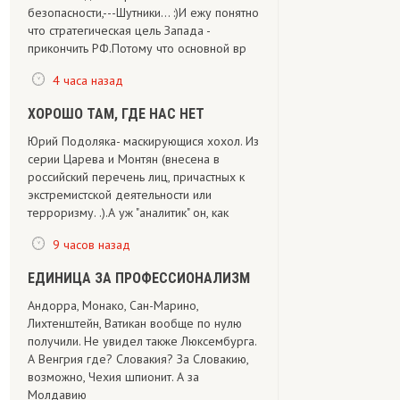
безопасности,---Шутники... :)И ежу понятно
что стратегическая цель Запада -
прикончить РФ.Потому что основной вр
4 часа назад
ХОРОШО ТАМ, ГДЕ НАС НЕТ
Юрий Подоляка- маскирующися хохол. Из
серии Царева и Монтян (внесена в
российский перечень лиц, причастных к
экстремистской деятельности или
терроризму. .).А уж "аналитик" он, как
9 часов назад
ЕДИНИЦА ЗА ПРОФЕССИОНАЛИЗМ
Андорра, Монако, Сан-Марино,
Лихтенштейн, Ватикан вообще по нулю
получили. Не увидел также Люксембурга.
А Венгрия где? Словакия? За Словакию,
возможно, Чехия шпионит. А за
Молдавию