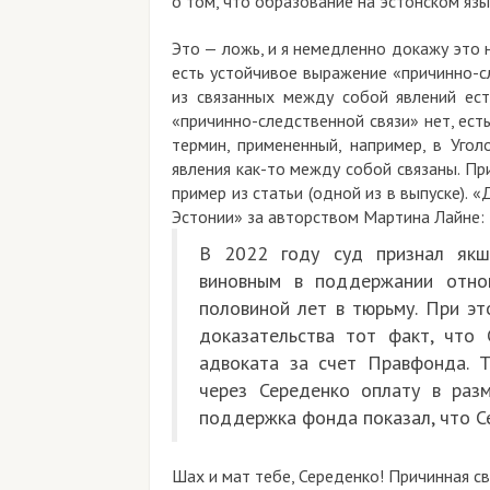
о том, что образование на эстонском язы
Это — ложь, и я немедленно докажу это н
есть устойчивое выражение «причинно-с
из связанных между собой явлений ест
«причинно-следственной связи» нет, есть
термин, примененный, например, в Угол
явления как-то между собой связаны. При
пример из статьи (одной из в выпуске). 
Эстонии» за авторством Мартина Лайне:
В 2022 году суд признал якш
виновным в поддержании отно
половиной лет в тюрьму. При это
доказательства тот факт, что 
адвоката за счет Правфонда. 
через Середенко оплату в раз
поддержка фонда показал, что С
Шах и мат тебе, Середенко! Причинная св