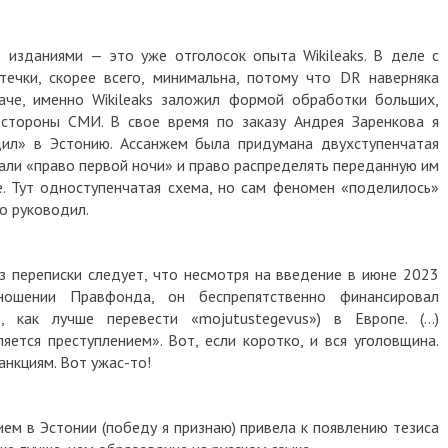
 изданиями — это уже отголосок опыта Wikileaks. В деле с
ечки, скорее всего, минимальна, потому что DR наверняка
аче, именно Wikileaks заложил формой обработки больших,
 стороны СМИ. В свое время по заказу Андрея Заренкова я
одил» в Эстонию. Ассанжем была придумана двухступенчатая
али «право первой ночи» и право распределять переданную им
 Тут одноступенчатая схема, но сам феномен «поделилось»
о руководил.
з переписки следует, что несмотря на введение в июне 2023
ошении Правфонда, он беспрепятственно финансировал
 как лучше перевести «mojutustegevus») в Европе. (...)
ляется преступлением».
Вот, если коротко, и вся уголовщина.
нкциям. Вот ужас-то!
ем в Эстонии (победу я признаю) привела к появлению тезиса