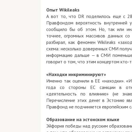
Опыт Wikileaks
А вот то, что DR поделилось еще с 28
Правфондом вероятность внутренней ут
сообщило бы об этом. Но, так или ин
точнее, огромных массивов данных со
разбирал, как феномен Wikileaks «зах
схема: несколько доверенных СМИ получ
информацию дальше — в СМИ поменьше.
говорит о том, что этим концертом кто-т
«Находки инкриминируют»
Именно так оценили в ЕЕ «находки». «И
года со стороны ЕС санкции в отн
«деятельность по влиянию» (не знаю,
Перечисление этих денег в Эстонию яв
Правфонд не подчиняется европейским са
Образование на эстонском языке
Эйфория победы над русским образовани