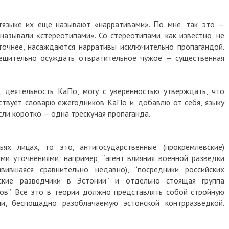
тязыке их еще называют «нарративами». По мне, так это —
называли «стереотипами». Со стереотипами, как известно, не
точнее, насаждаются нарративы исключительно пропагандой.
решительно осуждать отвратительное чужое — существенная
, деятельность КаПо, могу с уверенностью утверждать, что
ствует словарю ежегодников КаПо и, добавлю от себя, языку
сли коротко — одна трескучая пропаганда.
ях лицах, то это, антигосударственные (прокремлевские)
ыми уточнениями, например, “агент влияния военной разведки
явившаяся сравнительно недавно), “посредники российских
йские разведчики в Эстонии” и отдельно стоящая группа
ов”. Все это в теории должно представлять собой стройную
ии, беспощадно разоблачаемую эстонской контрразведкой.