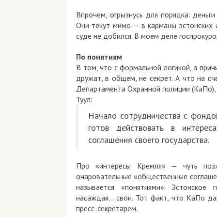
Впрочем, огрызнусь для порядка: деньги
Они текут мимо — в карманы эстонских 
суде не добился. В моем деле госпрокуро
По понятиям
В том, что с формальной логикой, а прич
дружат, в общем, не секрет. А что на с
Департамента Охранной полиции (КаПо), 
Туул:
Начало сотрудничества с фондом
готов действовать в интере
соглашения своего государства.
Про «интересы Кремля» — чуть поз
очаровательные «общественные соглашения
называется «понятиями». Эстонское 
насаждая… свои.
Тот факт, что КаПо да
пресс-секретарем.