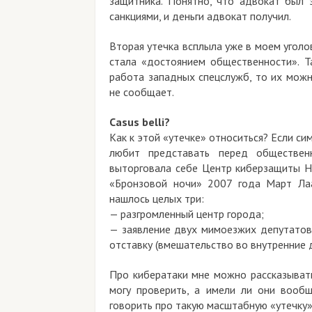
защитника.
Понятно, что адвокат был 
санкциями, и деньги адвокат получил.
Вторая утечка всплыла уже в моем уголов
стала «достоянием общественности». 
работа западных спецслужб, то их можн
не сообщает.
Casus belli?
Как к этой «утечке» относиться? Если си
любит представать перед обществен
выторговала себе Центр киберзащиты НА
«Бронзовой ночи» 2007 года Март Лаа
нашлось целых три:
—
разгромленный центр города;
—
заявление двух мимоезжих депутатов
отставку (вмешательство во внутренние д
Про кибератаки мне можно рассказывать
могу проверить, а имели ли они вооб
говорить про такую масштабную «утечку»