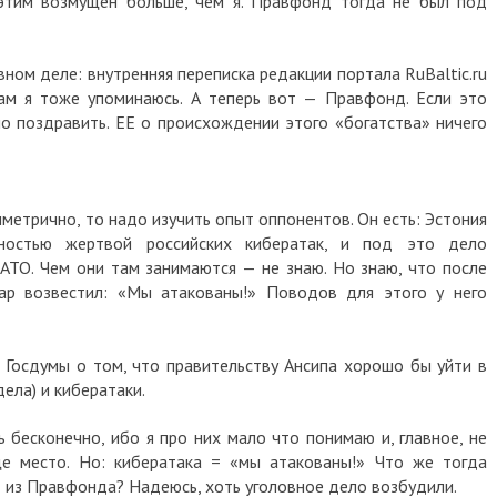
этим возмущен больше, чем я. Правфонд тогда не был под
ном деле: внутренняя переписка редакции портала RuBaltic.ru
Там я тоже упоминаюсь.
А теперь вот — Правфонд. Если это
о поздравить. ЕЕ о происхождении этого «богатства» ничего
мметрично, то надо изучить опыт оппонентов. Он есть: Эстония
ностью жертвой российских кибератак, и под это дело
ТО. Чем они там занимаются — не знаю. Но знаю, что после
р возвестил: «Мы атакованы!» Поводов для этого у него
 Госдумы о том, что правительству Ансипа хорошо бы уйти в
ела) и кибератаки.
 бесконечно, ибо я про них мало что понимаю и, главное, не
ще место. Но: кибератака = «мы атакованы!» Что же тогда
 из Правфонда? Надеюсь, хоть уголовное дело возбудили.