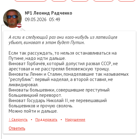
№1
Леонид Радченко
09.05.2026
05:49
А если в следующий раз они кого-нибудь из латвийцев
убьют, виноват в этом будет Путин.
Если так рассуждать, то нельзя останавливаться на
Путине, надо идти дальше.
Виноват Горбачёв, который допустил развал СССР, не
арестовал и не расстрелял беловежскую троицу.
Виноваты Ленин и Сталин, понаделавшие так называемых
"республик": первый наделал, а второй оставил, не
ликвидировал.
Виноваты большевики, совершившие преступный
большевицкий переворот.
Виноват Государь Николай II, не перевешавший
большевиков и прочую сволочь.
Можно пойти и дальше.
↑
Свернуть
•
Поддержать
•
Нарушение
Ответить