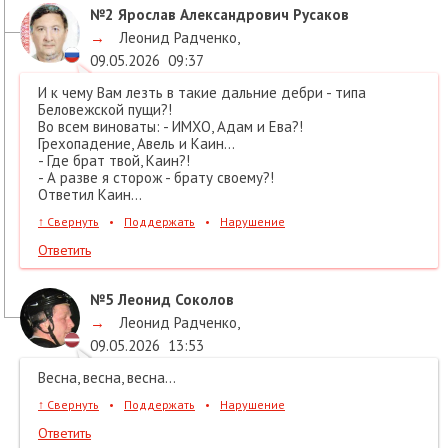
№2
Ярослав Александрович Русаков
→
Леонид Радченко
,
09.05.2026
09:37
И к чему Вам лезть в такие дальние дебри - типа
Беловежской пущи?!
Во всем виноваты: - ИМХО, Адам и Ева?!
Грехопадение, Авель и Каин...
- Где брат твой, Каин?!
- А разве я сторож - брату своему?!
Ответил Каин...
↑
Свернуть
•
Поддержать
•
Нарушение
Ответить
№5
Леонид Соколов
→
Леонид Радченко
,
09.05.2026
13:53
Весна, весна, весна...
↑
Свернуть
•
Поддержать
•
Нарушение
Ответить