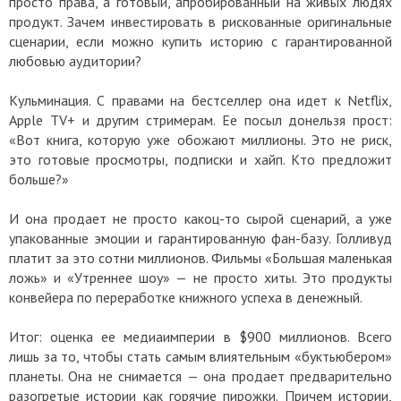
просто права, а готовый, апробированный на живых людях
продукт. Зачем инвестировать в рискованные оригинальные
сценарии, если можно купить историю с гарантированной
любовью аудитории?
Кульминация. С правами на бестселлер она идет к Netflix,
Apple TV+ и другим стримерам. Ее посыл донельзя прост:
«Вот книга, которую уже обожают миллионы. Это не риск,
это готовые просмотры, подписки и хайп. Кто предложит
больше?»
И она продает не просто какоц-то сырой сценарий, а уже
упакованные эмоции и гарантированную фан-базу. Голливуд
платит за это сотни миллионов. Фильмы «Большая маленькая
ложь» и «Утреннее шоу» — не просто хиты. Это продукты
конвейера по переработке книжного успеха в денежный.
Итог: оценка ее медиаимперии в $900 миллионов. Всего
лишь за то, чтобы стать самым влиятельным «буктьюбером»
планеты. Она не снимается — она продает предварительно
разогретые истории как горячие пирожки. Причем истории,