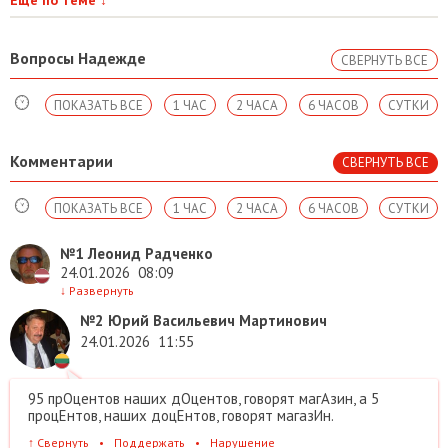
Еще по теме
↓
Вопросы Надежде
СВЕРНУТЬ ВСЕ
ПОКАЗАТЬ ВСЕ
1 ЧАС
2 ЧАСА
6 ЧАСОВ
СУТКИ
Комментарии
СВЕРНУТЬ ВСЕ
ПОКАЗАТЬ ВСЕ
1 ЧАС
2 ЧАСА
6 ЧАСОВ
СУТКИ
№1
Леонид Радченко
24.01.2026
08:09
↓
Развернуть
№2
Юрий Васильевич Мартинович
24.01.2026
11:55
95 прОцентов наших дОцентов, говорят магАзин, а 5
процЕнтов, наших доцЕнтов, говорят магазИн.
↑
Свернуть
•
Поддержать
•
Нарушение