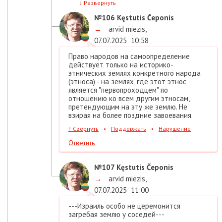
↓
Развернуть
№106
Kęstutis Čeponis
→
arvid miezis
,
07.07.2025
10:58
Право народов на самоопределение
действует только на историко-
этнических землях конкретного народа
(этноса) - на землях, где этот этнос
является "первопроходцем" по
отношению ко всем другим этносам,
претендующим на эту же землю. Не
взирая на более поздние завоевания.
↑
Свернуть
•
Поддержать
•
Нарушение
Ответить
№107
Kęstutis Čeponis
→
arvid miezis
,
07.07.2025
11:00
---Израиль особо не церемонится
загребая землю у соседей---