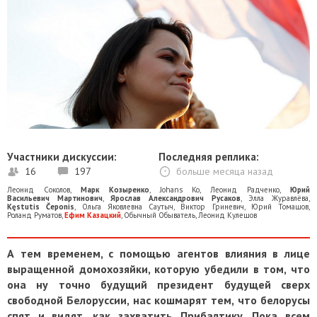
Участники дискуссии:
Последняя реплика:
16
197
больше месяца назад
Леонид Соколов
,
Марк Козыренко
,
Johans Ko
,
Леонид Радченко
,
Юрий
Васильевич Мартинович
,
Ярослав Александрович Русаков
,
Элла Журавлёва
,
Kęstutis Čeponis
,
Ольга Яковлевна Саутыч
,
Виктор Гриневич
,
Юрий Томашов
,
Роланд Руматов
,
Ефим Казацкий
,
Обычный Обыватель
,
Леонид Кулешов
А тем временем, с помощью агентов влияния в лице
выращенной домохозяйки, которую убедили в том, что
она ну точно будущий президент будущей сверх
свободной Белоруссии, нас кошмарят тем, что белорусы
спят и видят, как захватить Прибалтику. Пока всем