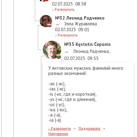
02.07.2025
08:58
↓
Развернуть
№32
Леонид Радченко
→
Элла Журавлёва
02.07.2025
09:01
↓
Развернуть
№35
Kęstutis Čeponis
→
Леонид Радченко
,
02.07.2025
09:55
У литовских мужских фамилий много
разных окончаний:
-as (-ас),
-ias (-яс),
-is (-ис, где и короткая),
-ys (-ис, где и длинная),
-us (-ус),
-ius (-юс),
-а (-а),
-ia (-я).
↓
Развернуть
•
Поддержать
•
Нарушение