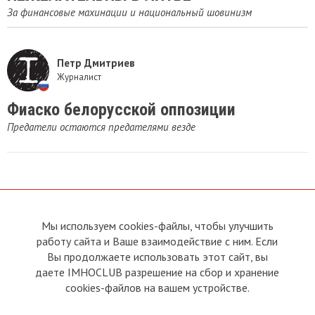
За финансовые махинации и национальный шовинизм
Петр Дмитриев
Журналист
Фиаско белорусской оппозиции
Предатели остаются предателями везде
Мы используем cookies-файлы, чтобы улучшить
О сайте
Прямая связь с
работу сайта и Ваше взаимодействие с ним. Если
Председателем
Устав
Вы продолжаете использовать этот сайт, вы
Прямая связь c членами клуба
Условия пользования
даете IMHOCLUB разрешение на сбор и хранение
Реклама
Политика конфиденциальности
cookies-файлов на вашем устройстве.
Контакты
Copyright © 2011 - 2026 Imho