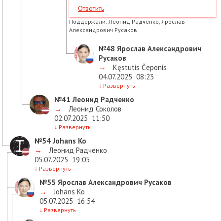
Ответить
Поддержали:
Леонид Радченко, Ярослав
Александрович Русаков
№48
Ярослав Александрович
Русаков
→
Kęstutis Čeponis
04.07.2025
08:23
↓
Развернуть
№41
Леонид Радченко
→
Леонид Соколов
02.07.2025
11:50
↓
Развернуть
№54
Johans Ko
→
Леонид Радченко
05.07.2025
19:05
↓
Развернуть
№55
Ярослав Александрович Русаков
→
Johans Ko
05.07.2025
16:54
↓
Развернуть