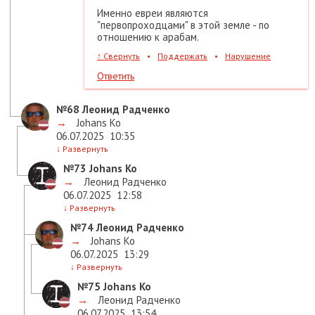
Именно евреи являются
"первопроходцами" в этой земле - по
отношению к арабам.
↑
Свернуть
•
Поддержать
•
Нарушение
Ответить
№68
Леонид Радченко
→
Johans Ko
06.07.2025
10:35
↓
Развернуть
№73
Johans Ko
→
Леонид Радченко
06.07.2025
12:58
↓
Развернуть
№74
Леонид Радченко
→
Johans Ko
06.07.2025
13:29
↓
Развернуть
№75
Johans Ko
→
Леонид Радченко
06.07.2025
13:54