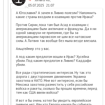
05.07.2025
21:07
А Югославия? А зачем в Ливию полезли? Напомнить
какие страны входили в коалицию против Ирака?
Против Сирии, пока там был Асад в коалиции с
американцами были англичане и французы. Да я ни
одной заварухи не припомню, где бы за
американцами паровозом не шли все натовские
силы. А Латвия так вообще без мыла везде влезала.
Альцгеймер это у вас.
А под каким предлогом вошли в Ирак? Хусейна
убили. Под каким предлогом в Ливию? Каддафи
убили.
Все ради стратегических интересов. Ну так это
дорога с двусторонним движением. Украина
захотела в НАТО. Мне вот интересно, если бы
Мексика захотела разместить у себя российские
войска и ракеты, сколько бы прошло времени, перед
тем как США ввели войска?
И вот я бы очень хотел бы увидеть европейское
гневное нет. Или что Европа начала бы собирать