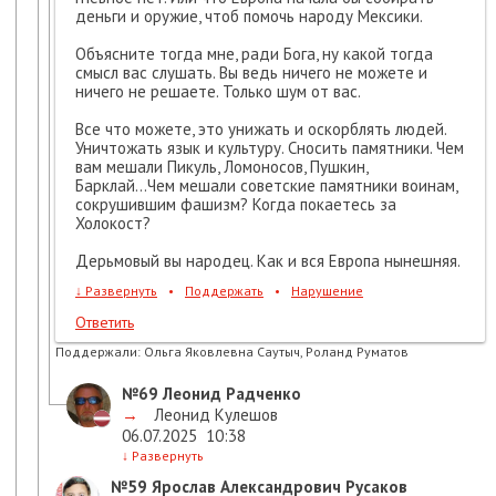
деньги и оружие, чтоб помочь народу Мексики.
Объясните тогда мне, ради Бога, ну какой тогда
смысл вас слушать. Вы ведь ничего не можете и
ничего не решаете. Только шум от вас.
Все что можете, это унижать и оскорблять людей.
Уничтожать язык и культуру. Сносить памятники. Чем
вам мешали Пикуль, Ломоносов, Пушкин,
Барклай...Чем мешали советские памятники воинам,
сокрушившим фашизм? Когда покаетесь за
Холокост?
Дерьмовый вы народец. Как и вся Европа нынешняя.
↓
Развернуть
•
Поддержать
•
Нарушение
Ответить
Поддержали:
Ольга Яковлевна Саутыч, Роланд Руматов
№69
Леонид Радченко
→
Леонид Кулешов
06.07.2025
10:38
↓
Развернуть
№59
Ярослав Александрович Русаков