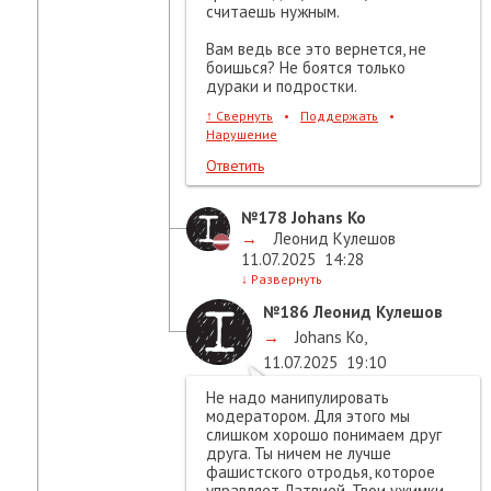
считаешь нужным.
Вам ведь все это вернется, не
боишься? Не боятся только
дураки и подростки.
↑
Свернуть
•
Поддержать
•
Нарушение
Ответить
№178
Johans Ko
→
Леонид Кулешов
11.07.2025
14:28
↓
Развернуть
№186
Леонид Кулешов
→
Johans Ko
,
11.07.2025
19:10
Не надо манипулировать
модератором. Для этого мы
слишком хорошо понимаем друг
друга. Ты ничем не лучше
фашистского отродья, которое
управляет Латвией. Твои ужимки