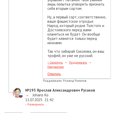
лишь попытка уговорить признать
себя вторым сортом.
Ну, а первый сорт, соответственно,
ваше фашистское отродье.
Народ, который родил Толстого и
Достоевского перед вами
кланяться не будет. Он вообще
будет клянятся только перед
иконами.
Так что забирай Соколова, он ваш
трофей, он уже не русский.
↑
Свернуть
•
Поддержать
•
Нарушение
Ответить
Поддержали:
Роланд Руматов
№195
Ярослав Александрович Русаков
→
Johans Ko
11.07.2025
21:42
↓
Развернуть