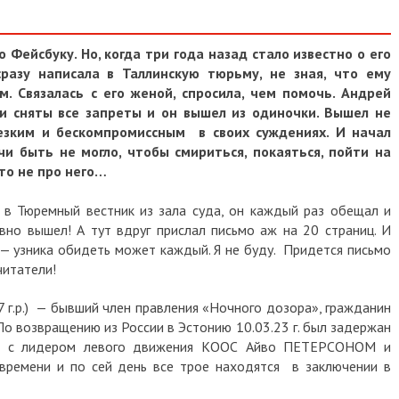
Фейсбуку. Но, когда три года назад стало известно о его
сразу написала в Таллинскую тюрьму, не зная, что ему
 Связалась с его женой, спросила, чем помочь. Андрей
ли сняты все запреты и он вышел из одиночки. Вышел не
резким и бескомпромиссным в своих суждениях. И начал
чи быть не могло, чтобы смириться, покаяться, пойти на
Это не про него…
 в Тюремный вестник из зала суда, он каждый раз обещал и
вно вышел! А тут вдруг прислал письмо аж на 20 страниц. И
 — узника обидеть может каждый. Я не буду. Придется письмо
-читатели!
.р.) — бывший член правления «Ночного дозора», гражданин
о возвращению из России в Эстонию 10.03.23 г. был задержан
сте с лидером левого движения КООС Айво ПЕТЕРСОНОМ и
времени и по сей день все трое находятся в заключении в