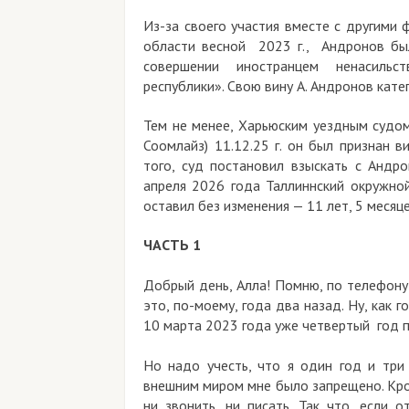
Из-за своего участия вместе с другими 
области весной 2023 г., Андронов бы
совершении иностранцем ненасильст
республики». Свою вину А. Андронов кат
Тем не менее, Харьюским уездным судом
Соомлайз) 11.12.25 г. он был признан 
того, суд постановил взыскать с Андр
апреля 2026 года Таллиннский окружной
оставил без изменения — 11 лет, 5 меся
ЧАСТЬ 1
Добрый день, Алла! Помню, по телефону
это, по-моему, года два назад. Ну, как 
10 марта 2023 года уже четвертый год 
Но надо учесть, что я один год и тр
внешним миром мне было запрещено. Кром
ни звонить, ни писать. Так что, если 