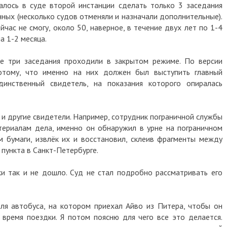
алось в суде второй инстанции сделать только 3 заседания
ных (несколько судов отменяли и назначали дополнительные).
йчас не смогу, около 50, наверное, в течение двух лет по 1-4
а 1-2 месяца.
ые три заседания проходили в закрытом режиме. По версии
отому, что именно на них должен был выступить главный
инственный свидетель, на показания которого опиралась
 и другие свидетели. Например, сотрудник пограничной службы
атериалам дела, именно он обнаружил в урне на пограничном
 бумаги, извлёк их и восстановил, склеив фрагменты между
 пункта в Санкт-Петербурге.
и так и не дошло. Суд не стал подробно рассматривать его
еля автобуса, на котором приехал Айво из Питера, чтобы он
о время поездки. Я потом поясню для чего все это делается.