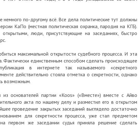
ке немного по-другому всё. Все дела политические тут должны
ерсии КаПо (местная политическая охранка, пародия на КГБ).
 открытыми, люди, присутствующие на заседаниях, быстро
арс.
биться максимальной открытости судебного процесса. И эта
а. Фактически единственным способом сделать происходящее
публикация в интернете так называемого «секретного
ументе действительно стояла отметка о секретности, однако
сь возможным.
 из основателей партии «Koos» («Вместе») вместе с Айво
ительного акта по нашему делу и разместил его в открытом
ейшее проведение закрытых заседаний выглядело достаточно
снованием для секретности процесса, уже стал предметом
 на первом же заседании судья приняла решение сделать