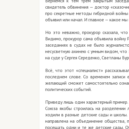
Вернемся к тем трем закрытым заседа
свидетель обвинения — доктор «сказочны
про секретные методы гибридной войны Р
объявил или начал. И главное — какое м
Но это неважно, прокурор сказала, что 
Видимо, прокурор сама объявила войну Р
заседаниях в судах не было журналистов
несусветную ахинею с умным видом, что 
на суде у Сергея Середенко, Светланы Бур
Всё, что этот «специалист» рассказыва
последнем слове. Со временем записи 
желающий сможет самостоятельно ознак
политических событий.
Приведу лишь один характерный пример.
Союза якобы строилась на разделении л
ходили в разные детские сады и школы.
направлена на объединение общества, п
посещать одни и те же детские сады. О