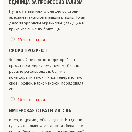
ЕДИНИЦА ЗА ПРОФЕССИОНАЛИЗМ
Ну, да, Латвия как-то бледно со своими
арестами таксистов и вышивальщиц. То ли
дело террористы украинские ( тянущие и
прикрывающие их британцы.)
15 часов назад
СКОРО ПРОЗРЕЮТ
Зеленский не просит территорий, он
просит перемирия. ему нечем сбивать
русские ракеты, видать банки с
помидорами закончились. теперь только
своей жопой, наркоманской. порадовала
ст
16 часов назад
ИМПЕРСКАЯ СТРАТЕГИЯ США
и тех, и других добили гунны.. И где эти
гунны испарились? Их даже добивать не
понадобилось. Или они стали литовцами?