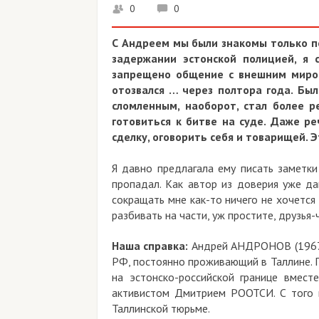
0
0
С Андреем мы были знакомы только по 
задержании эстонской полицией, я 
запрещено общение с внешним миром.
отозвался … через полтора года. Бы
сломленным, наоборот, стал более 
готовиться к битве на суде. Даже ре
сделку, оговорить себя и товарищей. 
Я давно предлагала ему писать заметки
пропадал. Как автор из доверия уже да
сокращать мне как-то ничего не хочется
разбивать на части, уж простите, друзья
Наша справка:
Андрей АНДРОНОВ (1967 г
РФ, постоянно проживающий в Таллине. П
на эстонско-российской границе вме
активистом Дмитрием РООТСИ. С того 
Таллинской тюрьме.