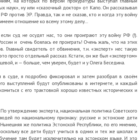
ниям, на которых по версии прокуратуры выступал главный
х наук», ну или «сказочный доктор» от Капо. Он рассказывал
Ф против ЭР. Правда, так и не сказав, кто и когда эту войну
ы имеем отношение ко всему этому делу…
если суд не осудят нас, то они проиграют эту войну РФ (!).
оссии и очень боялась ее проиграть! Очень жаль, что на этих
. Главный свидетель от обвинения, т.н. «эксперт» нес такую
это просто отдельный рассказ. Кстати, он же был «экспертом»
цевой, и — больше, чем уверен, будет и у Олега Беседина.
л в суде, я подробно фиксировал и затем разобрал в своём
его выступлений будут опубликованы в интернете, и каждый
омиться с его трактовкой хорошо известных исторических и
 По утверждению эксперта, национальная политика Советского
юдей по национальному признаку: русские и эстонские дети
 Нынешняя же политика Эстонской Республики, по его мнению,
оскольку все дети будут учиться в одних и тех же школах и
бучение там будет исключительно на эстонском языке. И это