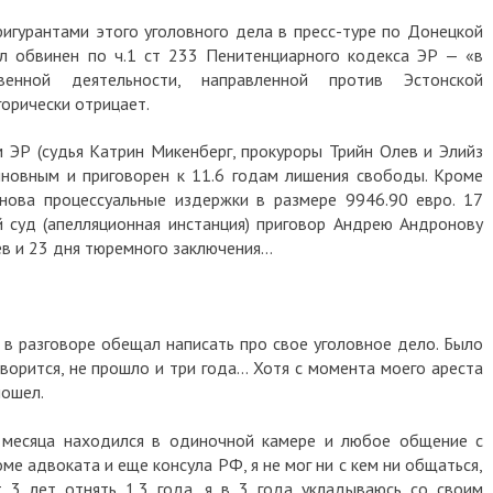
фигурантами этого уголовного дела в пресс-туре по Донецкой
л обвинен по ч.1 ст 233 Пенитенциарного кодекса ЭР — «в
венной деятельности, направленной против Эстонской
егорически отрицает.
 ЭР (судья Катрин Микенберг, прокуроры Трийн Олев и Элийз
виновным и приговорен к 11.6 годам лишения свободы. Кроме
онова процессуальные издержки в размере 9946.90 евро.
17
 суд (апелляционная инстанция) приговор Андрею Андронову
цев и 23 дня тюремного заключения…
 в разговоре обещал написать про свое уголовное дело. Было
говорится, не прошло и три года… Хотя с момента моего ареста
пошел.
и месяца находился в одиночной камере и любое общение с
е адвоката и еще консула РФ, я не мог ни с кем ни общаться,
от 3 лет отнять 1.3 года, я в 3 года укладываюсь со своим