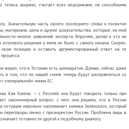
о тезиса, видимо, считает всех недоумками, не способными
. Значительную часть своего последнего слова я посвятил
ы, материалы дела и другие доказательства, которые, на мой
льности многих заявлений эксперта. Впрочем, делал я это не
 итогового решения у меня не было с самого начала. Скорее,
 свою позицию и оставить аргументированный ответ на те
 процесса.
е верил, что в Эстонии есть демократия. Думаю, сейчас даже
уть в том, что по нашей схеме теперь будут расправляться со
т «генеральной» линии ЕС.
маа Кая Каллас — с Россией она будет говорить только при
ает закономерный вопрос: с чего она решила, что в России
та ситуация невольно напоминает комика Зеленского, который
и переговоры лично с президентом России. Проблема лишь в
означает готовности другой к подобному диалогу.