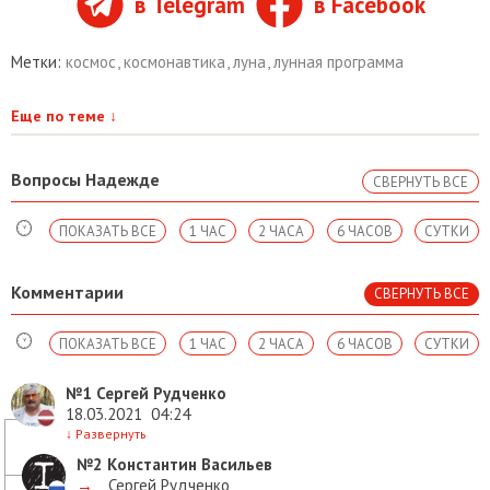
в Telegram
в Facebook
Метки:
космос
,
космонавтика
,
луна
,
лунная программа
Еще по теме
↓
Вопросы Надежде
СВЕРНУТЬ ВСЕ
ПОКАЗАТЬ ВСЕ
1 ЧАС
2 ЧАСА
6 ЧАСОВ
СУТКИ
Комментарии
СВЕРНУТЬ ВСЕ
ПОКАЗАТЬ ВСЕ
1 ЧАС
2 ЧАСА
6 ЧАСОВ
СУТКИ
№1
Сергей Рудченко
18.03.2021
04:24
↓
Развернуть
№2
Константин Васильев
→
Сергей Рудченко