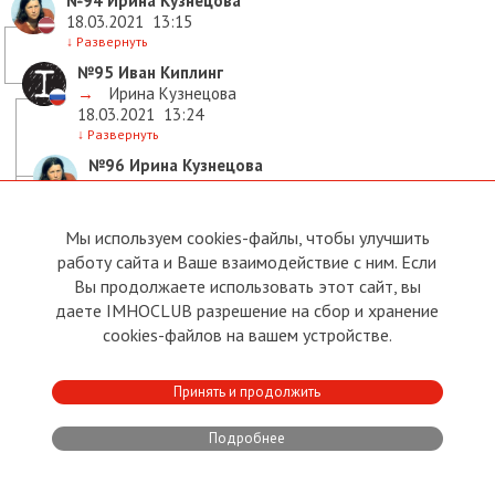
№94
Ирина Кузнецова
18.03.2021
13:15
↓
Развернуть
№95
Иван Киплинг
→
Ирина Кузнецова
18.03.2021
13:24
↓
Развернуть
№96
Ирина Кузнецова
→
Иван Киплинг
18.03.2021
13:29
↓
Развернуть
Мы используем cookies-файлы, чтобы улучшить
№97
Иван Киплинг
работу сайта и Ваше взаимодействие с ним. Если
→
Ирина Кузнецова
Вы продолжаете использовать этот сайт, вы
18.03.2021
13:35
даете IMHOCLUB разрешение на сбор и хранение
↓
Развернуть
cookies-файлов на вашем устройстве.
№98
Ирина Кузнецова
→
Иван Киплинг
Принять и продолжить
18.03.2021
13:39
↓
Развернуть
Подробнее
№104
Maija Vainst
→
Иван Киплинг
18.03.2021
14:43