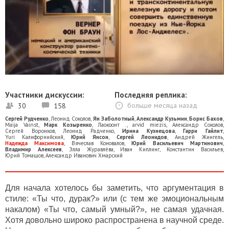
Участники дискуссии:
Последняя реплика:
30
158
больше месяца назад
Сергей Рудченко
,
Леонид Соколов
,
Ян Заболотный
,
Александр Кузьмин
,
Борис Бахов
,
Maija Vainst
,
Марк Козыренко
,
Лаокоонт .
,
arvid miezis
,
Александр Соколов
,
Сергей Воронков
,
Леонид Радченко
,
Ирина Кузнецова
,
Гарри Гайлит
,
Yuri Калифорнийский
,
Юрий Янсон
,
Сергей Леонидов
,
Андрей Жингель
,
Надежда Максимова
,
Вячеслав Коновалов
,
Юрий Васильевич Мартинович
,
Владимир Алексеев
,
Элла Журавлёва
,
Иван Киплинг
,
Константин Васильев
,
Юрий Томашов
,
Александр Иванович Хмарский
Для начала хотелось бы заметить, что аргументация в
стиле: «Ты что, дурак?» или (с тем же эмоциональным
накалом) «Ты что, самый умный?», не самая удачная.
Хотя довольно широко распространена в научной среде.