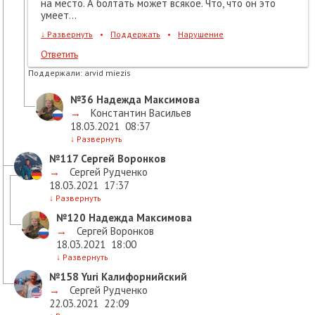
на место. А болтать может всякое. Что, что он это
умеет...
↓
Развернуть
•
Поддержать
•
Нарушение
Ответить
Поддержали:
arvid miezis
№36
Надежда Максимова
→
Константин Васильев
18.03.2021
08:37
↓
Развернуть
№117
Сергей Воронков
→
Сергей Рудченко
18.03.2021
17:37
↓
Развернуть
№120
Надежда Максимова
→
Сергей Воронков
18.03.2021
18:00
↓
Развернуть
№158
Yuri Калифорнийский
→
Сергей Рудченко
22.03.2021
22:09