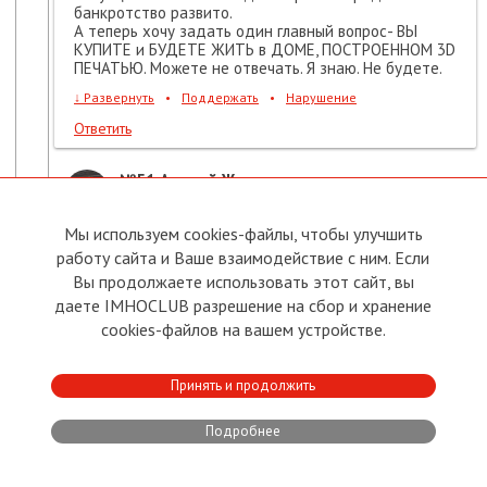
банкротство развито.
А теперь хочу задать один главный вопрос- ВЫ
КУПИТЕ и БУДЕТЕ ЖИТЬ в ДОМЕ, ПОСТРОЕННОМ 3D
ПЕЧАТЬЮ. Можете не отвечать. Я знаю. Не будете.
↓
Развернуть
•
Поддержать
•
Нарушение
Ответить
№51
Андрей Жингель
→
Константин Васильев
18.03.2021
09:26
Мы используем cookies-файлы, чтобы улучшить
↓
Развернуть
работу сайта и Ваше взаимодействие с ним. Если
№56
Константин Васильев
Вы продолжаете использовать этот сайт, вы
→
Андрей Жингель
,
даете IMHOCLUB разрешение на сбор и хранение
18.03.2021
10:00
cookies-файлов на вашем устройстве.
3D печать и лазерная
Принять и продолжить
Вот главная ошибка обывателей. Обывателям
внушили что , что 3D печать тоже самое что
Подробнее
лазерная печать. Но 3d печать это простое
послойное "медленное" наслоение "медленно"
текущего вещества. И не чего общего не имеет с