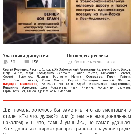
Участники дискуссии:
Последняя реплика:
30
158
больше месяца назад
Сергей Рудченко
,
Леонид Соколов
,
Ян Заболотный
,
Александр Кузьмин
,
Борис Бахов
,
Maija Vainst
,
Марк Козыренко
,
Лаокоонт .
,
arvid miezis
,
Александр Соколов
,
Сергей Воронков
,
Леонид Радченко
,
Ирина Кузнецова
,
Гарри Гайлит
,
Yuri Калифорнийский
,
Юрий Янсон
,
Сергей Леонидов
,
Андрей Жингель
,
Надежда Максимова
,
Вячеслав Коновалов
,
Юрий Васильевич Мартинович
,
Владимир Алексеев
,
Элла Журавлёва
,
Иван Киплинг
,
Константин Васильев
,
Юрий Томашов
,
Александр Иванович Хмарский
Для начала хотелось бы заметить, что аргументация в
стиле: «Ты что, дурак?» или (с тем же эмоциональным
накалом) «Ты что, самый умный?», не самая удачная.
Хотя довольно широко распространена в научной среде.