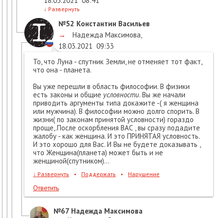
18.03.2021
08:41
↓
Развернуть
№52
Константин Васильев
→
Надежда Максимова
,
18.03.2021
09:33
То, что Луна - спутник Земли, не отменяет тот факт,
что она - планета.
Вы уже перешли в область философии. В физики
есть законы и общие
условности
. Вы же начали
приводить аргументы типа докажите -( я женщина
или мужчина). В философии можно долго спорить. В
жизни( по законам принятой условности) гораздо
проще,.После оскорбления ВАС , вы сразу подадите
жалобу - как женщина. И это ПРИНЯТАЯ условность.
И это хорошо для Вас. И Вы не будете доказывать ,
что Женщина(планета) может быть и не
женщиной(спутником)...
↓
Развернуть
•
Поддержать
•
Нарушение
Ответить
№67
Надежда Максимова