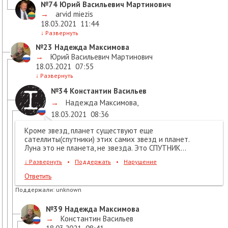
№74
Юрий Васильевич Мартинович
→
arvid miezis
18.03.2021
11:44
↓
Развернуть
№23
Надежда Максимова
→
Юрий Васильевич Мартинович
18.03.2021
07:55
↓
Развернуть
№34
Константин Васильев
→
Надежда Максимова
,
18.03.2021
08:36
Кроме звезд, планет существуют еще
сателлиты(спутники) этих самих звезд и планет.
Луна это не планета, не звезда. Это СПУТНИК...
↓
Развернуть
•
Поддержать
•
Нарушение
Ответить
Поддержали:
unknown
№39
Надежда Максимова
→
Константин Васильев