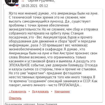
→
Сергей Рудченко
,
18.03.2021
05:12
Я(это мое мнение) думаю , что американцы были на луне.
С технической точки зрения это не сложнее, чем
выслать самодвижущийся луноход. Да , существуют
проблемы с точки зрения обеспечения
жизнедеятельности. Но не сложнее, чем сбор и отправка
собранного материала на орбиту луны. Станция
посадочная, это - Вес Аккумуляторов, буров и прочего
оборудования для движения и сбора "проб" и передачи
информации , раза 7-10 превышает вес человека(с
жизнеобеспечением) в скафандре. Я думаю , что
Американцы были на луне и Нил Амстронг произнес свои
слова. Вполне возможно, что ограничилось только
касанием и установкой флага и вымпела. А раздуть это
ЭПОХАЛЬНОЕ событие, уже доверили Голливуду. Отсюда
и казусы сьемок со стороны, тени и прочие не стыковки.
Но это уже "маркетинг"- придание фотошопом
неестественных преимуществ того или иного товара. В
те времена "созданием" сенсаций занимался и СССР. Как
говорят, ничего личного - чисто ПРОПАГАНДА...
↓
Развернуть
•
Поддержать
•
Нарушение
Ответить
Поддержали:
unknown , Борис Еремеев