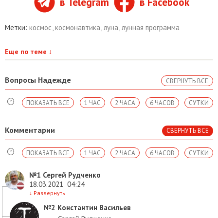
в Telegram
в Facebook
Метки:
космос
,
космонавтика
,
луна
,
лунная программа
Еще по теме
↓
Вопросы Надежде
СВЕРНУТЬ ВСЕ
ПОКАЗАТЬ ВСЕ
1 ЧАС
2 ЧАСА
6 ЧАСОВ
СУТКИ
Комментарии
СВЕРНУТЬ ВСЕ
ПОКАЗАТЬ ВСЕ
1 ЧАС
2 ЧАСА
6 ЧАСОВ
СУТКИ
№1
Сергей Рудченко
18.03.2021
04:24
↓
Развернуть
№2
Константин Васильев