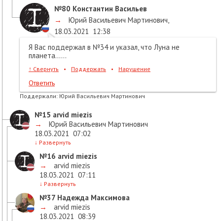
№80
Константин Васильев
→
Юрий Васильевич Мартинович
,
18.03.2021
12:38
Я Вас поддержал в №34 и указал, что Луна не
планета......
↑
Свернуть
•
Поддержать
•
Нарушение
Ответить
Поддержали:
Юрий Васильевич Мартинович
№15
arvid miezis
→
Юрий Васильевич Мартинович
18.03.2021
07:02
↓
Развернуть
№16
arvid miezis
→
arvid miezis
18.03.2021
07:11
↓
Развернуть
№37
Надежда Максимова
→
arvid miezis
18.03.2021
08:39