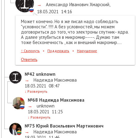
→
Александр Иванович Хмарский
,
18.03.2021
14:16
Может конечно. Но я же писал надо соблюдать
"условности". !!!! А без условностей, мы можем
договориться до того, что электроны спутник- ядра.
А далее углубиться в микромир-----. Думаю там
тоже бесконечность , как и внешний макромир....
↑
Свернуть
•
Поддержать
•
Нарушение
Ответить
№42
unknown
→
Надежда Максимова
18.03.2021
08:47
↓
Развернуть
№68
Надежда Максимова
→
unknown
18.03.2021
11:25
↓
Развернуть
№75
Юрий Васильевич Мартинович
→
Надежда Максимова
18.03.2021
11:46