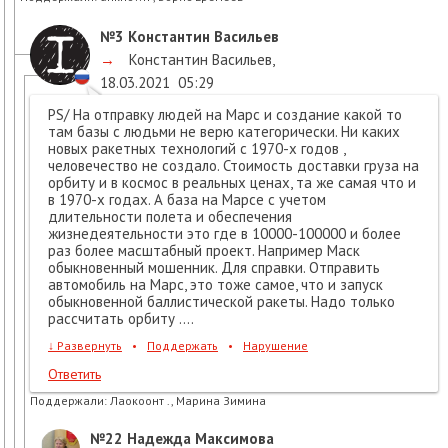
№3
Константин Васильев
→
Константин Васильев
,
18.03.2021
05:29
PS/ На отправку людей на Марс и создание какой то
там базы с людьми не верю категорически. Ни каких
новых ракетных технологий с 1970-х годов ,
человечество не создало. Стоимость доставки груза на
орбиту и в космос в реальных ценах, та же самая что и
в 1970-х годах. А база на Марсе с учетом
длительности полета и обеспечения
жизнедеятельности это где в 10000-100000 и более
раз более масштабный проект. Например Маск
обыкновенный мошенник. Для справки. Отправить
автомобиль на Марс, это тоже самое, что и запуск
обыкновенной баллистической ракеты. Надо только
рассчитать орбиту ....
↓
Развернуть
•
Поддержать
•
Нарушение
Ответить
Поддержали:
Лаокоонт ., Марина Зимина
№22
Надежда Максимова