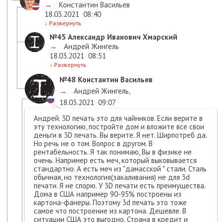
→
Константин Васильев
18.03.2021
08:40
↓
Развернуть
№45
Александр Иванович Хмарский
→
Андрей Жингель
18.03.2021
08:51
↓
Развернуть
№48
Константин Васильев
→
Андрей Жингель
,
18.03.2021
09:07
Андрей. 3D печать это для чайников. Если верите в
эту технологию, постройте дом и вложите все свои
деньги в 3D печать. Вы верите. Я нет. Ширпотреб да.
Но речь не о том. Вопрос в другом. В
рентабельность. Я так понимаю, Вы в физике не
очень. Например есть меч, который выковывается
стандартно. А есть меч из "дамасской " стали. Сталь
обычная, но технология(закаливания) не для 3d
печати. Я не спорю. У 3D печати есть преимущества.
Дома в США например 90-95% построены из
картона-фанеры. Поэтому 3d печать это тоже
самое что построение из картона. Дешевле. В
ситуации США это выгодно. Страна в кредит и