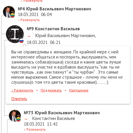
↓
Развернуть
№4
Юрий Васильевич Мартинович
18.03.2021
06:04
↓
Развернуть
№9
Константин Васильев
→
Юрий Васильевич Мартинович
,
18.03.2021
06:21
Вы не справедливы к женщине. По крайней мере с ней
интереснее общаться и поспорить, выслушивать, чем
занималась собака(кошка) соседа и какие цветы лучше
высадить на участке и вдобавок выслушать "как ты не
чувствуешь , как они пахнут" и "ты чурбан" . Это самые
мягкие выражения. Самое страшное -
почему ты меня не
слушаешь
(о том что цветы такие красивые)........:)
↓
Развернуть
•
Поддержать
•
Нарушение
Ответить
№73
Юрий Васильевич Мартинович
→
Константин Васильев
18.03.2021
11:42
↓
Развернуть