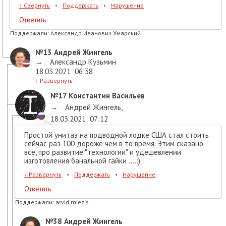
↑
Свернуть
•
Поддержать
•
Нарушение
Ответить
Поддержали:
Александр Иванович Хмарский
№13
Андрей Жингель
→
Александр Кузьмин
18.03.2021
06:38
↓
Развернуть
№17
Константин Васильев
→
Андрей Жингель
,
18.03.2021
07:12
Простой унитаз на подводной лодке США стал стоить
сейчас раз 100 дороже чем в то время. Этим сказано
все, про развитие "технологии" и удешевлении
изготовления банальной гайки ....:)
↓
Развернуть
•
Поддержать
•
Нарушение
Ответить
Поддержали:
arvid miezis
№38
Андрей Жингель