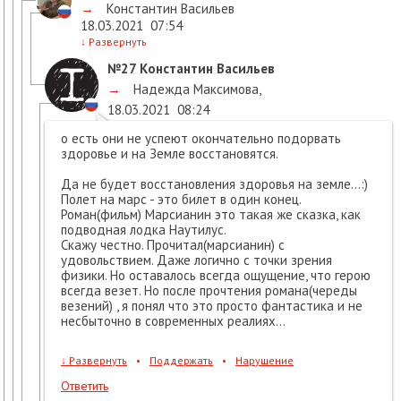
→
Константин Васильев
18.03.2021
07:54
↓
Развернуть
№27
Константин Васильев
→
Надежда Максимова
,
18.03.2021
08:24
о есть они не успеют окончательно подорвать
здоровье и на Земле восстановятся.
Да не будет восстановления здоровья на земле...:)
Полет на марс - это билет в один конец.
Роман(фильм) Марсианин это такая же сказка, как
подводная лодка Наутилус.
Скажу честно. Прочитал(марсианин) с
удовольствием. Даже логично с точки зрения
физики. Но оставалось всегда ощущение, что герою
всегда везет. Но после прочтения романа(череды
везений) , я понял что это просто фантастика и не
несбыточно в современных реалиях...
↓
Развернуть
•
Поддержать
•
Нарушение
Ответить