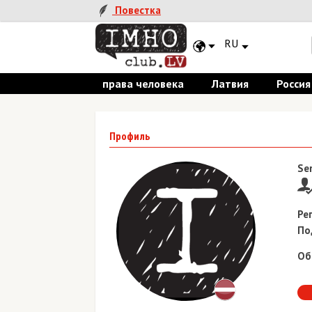
Повестка
RU
права человека
Латвия
Россия
Профиль
Se
Ре
По
Об