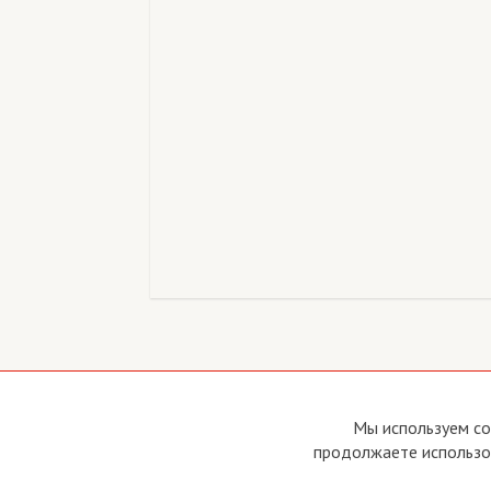
Copyright © 2011 - 2026 Imho Club
О са
Мы используем co
Устав
продолжаете использов
Усло