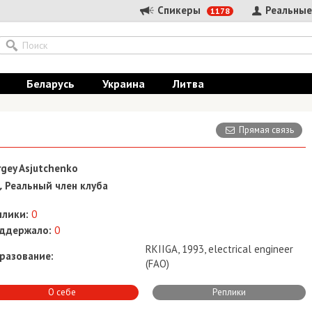
Спикеры
Реальные
1178
Беларусь
Украина
Литва
Прямая связь
rgey Asjutchenko
Реальный член клуба
плики:
0
ддержало:
0
RKIIGA, 1993, electrical engineer
разование:
(FAO)
О себе
Реплики