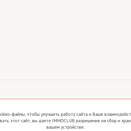
йте
Прямая связь с Председателем
okies-файлы, чтобы улучшить работу сайта и Ваше взаимодейств
Прямая связь c членами клуба
ать этот сайт, вы даете IMHOCLUB разрешение на сбор и хран
вия пользования
Реклама
вашем устройстве.