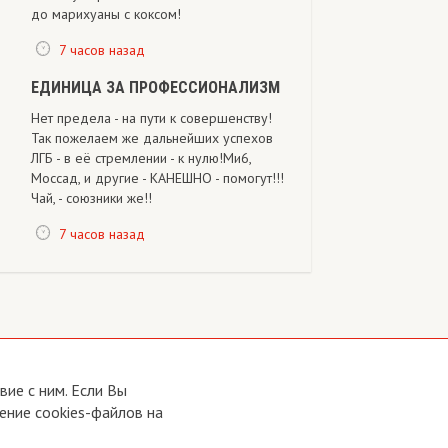
до марихуаны с коксом!
7 часов назад
ЕДИНИЦА ЗА ПРОФЕССИОНАЛИЗМ
Нет предела - на пути к совершенству!
Так пожелаем же дальнейших успехов
ЛГБ - в её стремлении - к нулю!Ми6,
Моссад, и другие - КАНЕШНО - помогут!!!
Чай, - союзники же!!
7 часов назад
ие с ним. Если Вы
ение cookies-файлов на
Developed by:
CRA