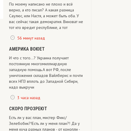
По моему написано не плохо и всё
верно, а кто писал? А какая разница
Саулюс, или Настя, а может быть оба. У
вас сейчас такая демократия. Виноват не
тот кто вредит республике, а тот
56 минут назад
АМЕРИКА ВОЮЕТ
И что с того...? Украина получает
постоянную многомиллиардную
западную помощь.А вот РФ, после
уничтожения складов Вайлберис и почти
всех НПЗ вплоть до Западной Сибири,
надо выкручи
3 часа назад
СКОРО ПРОЗРЕЮТ
Есть ли у вас план, мистер Фикс/
Зелебобик?!Есть ли у меня план?! Да у
меня куча разных планов - от конопли -