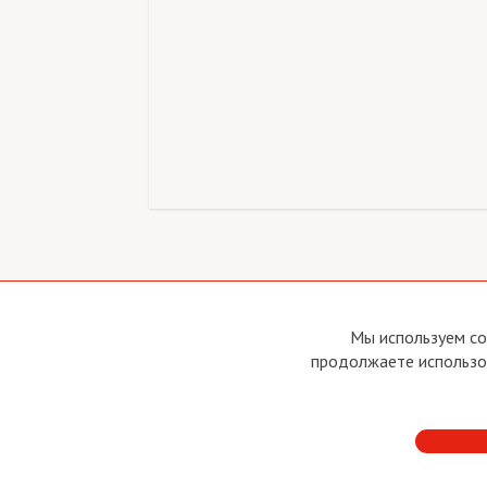
Copyright © 2011 - 2026 Imho Club
О са
Мы используем co
Устав
продолжаете использов
Усло
Поли