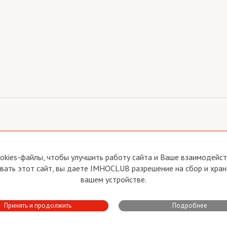
йте
Прямая связь с Председателем
okies-файлы, чтобы улучшить работу сайта и Ваше взаимодейств
Прямая связь c членами клуба
ать этот сайт, вы даете IMHOCLUB разрешение на сбор и хран
вия пользования
Реклама
вашем устройстве.
тика конфиденциальности
Контакты
Принять и продолжить
Подробнее