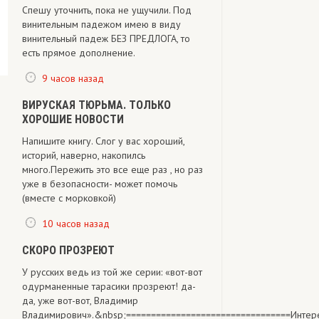
Спешу уточнить, пока не ущучили. Под
винительным падежом имею в виду
винительный падеж БЕЗ ПРЕДЛОГА, то
есть прямое дополнение.
9 часов назад
ВИРУСКАЯ ТЮРЬМА. ТОЛЬКО
ХОРОШИЕ НОВОСТИ
Напишите книгу. Слог у вас хороший,
историй, наверно, накопилсь
много.Пережить это все еще раз , но раз
уже в безопасности- может помочь
(вместе с морковкой)
10 часов назад
СКОРО ПРОЗРЕЮТ
У русских ведь из той же серии: «вот-вот
одурманенные тарасики прозреют! да-
да, уже вот-вот, Владимир
Владимирович».&nbsp;=================================Интере