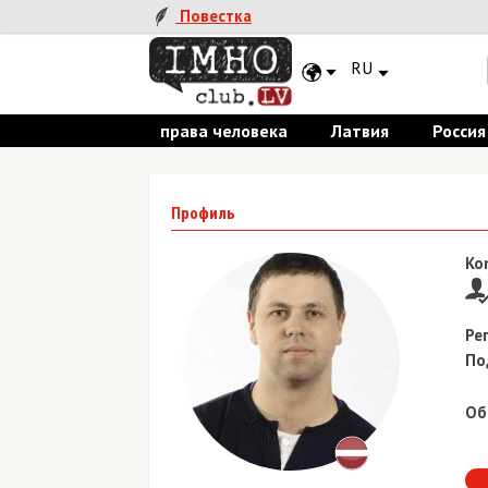
Повестка
RU
права человека
Латвия
Россия
Профиль
Ko
Ре
По
Об