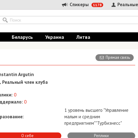
Спикеры
Реальные
1178
Беларусь
Украина
Литва
Прямая связь
nstantin Argutin
Реальный член клуба
плики:
0
ддержало:
0
1 уровень высшего "Управление
разование:
малым и средним
предприятием""Турбизнесс"
О себе
Реплики