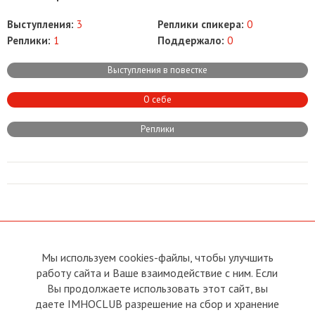
Выступления:
3
Реплики спикера:
0
Реплики:
1
Поддержало:
0
Выступления в повестке
О себе
Реплики
Мы используем cookies-файлы, чтобы улучшить
О сайте
Прямая связь с
работу сайта и Ваше взаимодействие с ним. Если
Председателем
Устав
Вы продолжаете использовать этот сайт, вы
Прямая связь c членами клуба
Условия пользования
даете IMHOCLUB разрешение на сбор и хранение
Реклама
Политика конфиденциальности