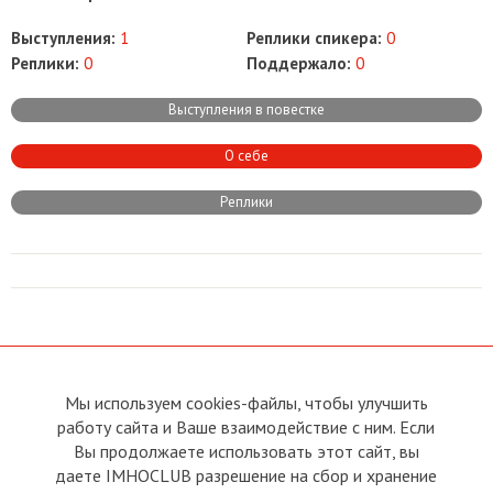
Выступления:
1
Реплики спикера:
0
Реплики:
0
Поддержало:
0
Выступления в повестке
О себе
Реплики
Мы используем cookies-файлы, чтобы улучшить
О сайте
Прямая связь с
работу сайта и Ваше взаимодействие с ним. Если
Председателем
Устав
Вы продолжаете использовать этот сайт, вы
Прямая связь c членами клуба
Условия пользования
даете IMHOCLUB разрешение на сбор и хранение
Реклама
Политика конфиденциальности