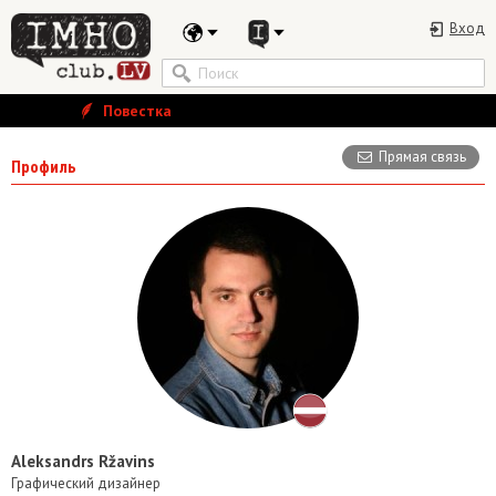
Вход
Повестка
Прямая связь
Профиль
Aleksandrs Ržavins
Графический дизайнер