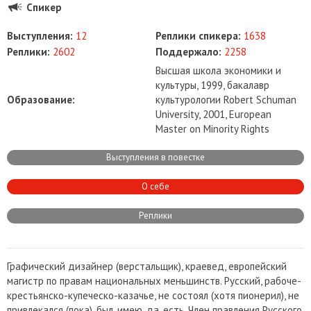
Спикер
Выступления:
12
Реплики спикера:
1638
Реплики:
2602
Поддержало:
2258
Высшая школа экономики и
культуры, 1999, бакалавр
Образование:
культурологии Robert Schuman
University, 2001, European
Master on Minority Rights
Выступления в повестке
О себе
Реплики
Графический дизайнер (верстальщик), краевед, европейский
магистр по правам национальных меньшинств. Русский, рабоче-
крестьянско-купеческо-казачье, не состоял (хотя пионерил), не
привлекался (пока), был, имею, да, есть. Член правления Русского