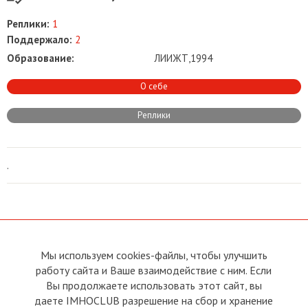
Реплики:
1
Поддержало:
2
Образование:
ЛИИЖТ,1994
О себе
Реплики
.
Мы используем cookies-файлы, чтобы улучшить
О сайте
Прямая связь с
работу сайта и Ваше взаимодействие с ним. Если
Председателем
Устав
Вы продолжаете использовать этот сайт, вы
Прямая связь c членами клуба
Условия пользования
даете IMHOCLUB разрешение на сбор и хранение
Реклама
Политика конфиденциальности