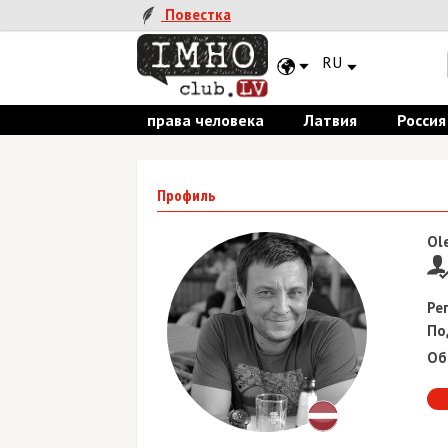
Повестка
RU
права человека
Латвия
Россия
Профиль
Ol
Ре
По
Об