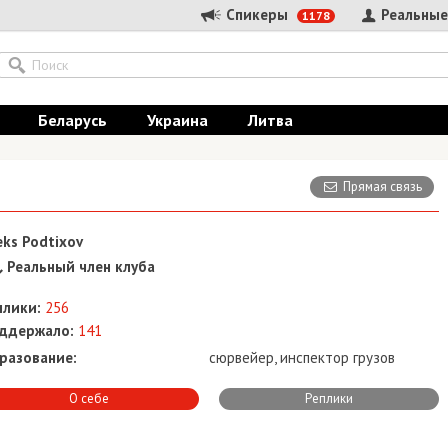
Спикеры
Реальные
1178
Беларусь
Украина
Литва
Прямая связь
eks Podtixov
Реальный член клуба
плики:
256
ддержало:
141
разование:
сюрвейер, инспектор грузов
О себе
Реплики