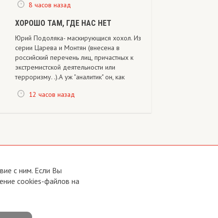
8 часов назад
ХОРОШО ТАМ, ГДЕ НАС НЕТ
Юрий Подоляка- маскирующися хохол. Из
серии Царева и Монтян (внесена в
российский перечень лиц, причастных к
экстремистской деятельности или
терроризму. .).А уж "аналитик" он, как
12 часов назад
ие с ним. Если Вы
ение cookies-файлов на
Developed by:
CRA