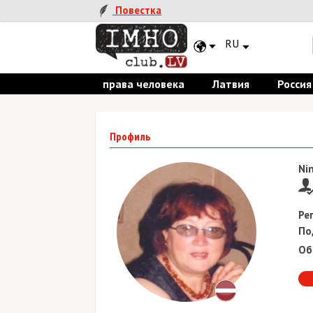
Повестка
RU
права человека
Латвия
Россия
Профиль
Ni
Ре
По
Об