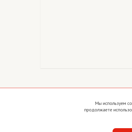
Copyright © 2011 - 2026 Imho Club
О са
Мы используем co
Устав
продолжаете использов
Усло
Поли