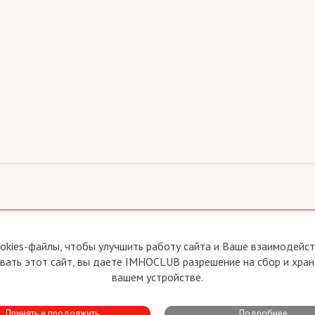
йте
Прямая связь с Председателем
okies-файлы, чтобы улучшить работу сайта и Ваше взаимодейств
Прямая связь c членами клуба
ать этот сайт, вы даете IMHOCLUB разрешение на сбор и хран
вия пользования
Реклама
вашем устройстве.
тика конфиденциальности
Контакты
Принять и продолжить
Подробнее