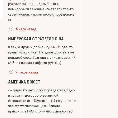
русские ракеты, видать банки с
помидорами закончились. теперь только
своей жопой, наркоманской. порадовала
ст
4 часа назад
ИМПЕРСКАЯ СТРАТЕГИЯ США
и тех, и других добили гунны.. И где эти
гунны испарились? Их даже добивать не
понадобилось. Или они стали литовцами?
(А Блок назвал скифами русских).
7 часов назад
АМЕРИКА ВОЮЕТ
---Тридцать лет Россия предлагала одно
и то же — договор о взаимной
безопасности,---Шутники... :)И ежу понятно
что стратегическая цель Запада -
прикончить РФ.Потому что основной вр