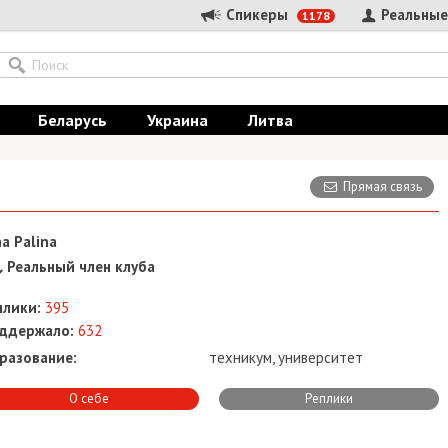
Спикеры
Реальные
1178
Беларусь
Украина
Литва
Прямая связь
na Palina
Реальный член клуба
плики:
395
ддержало:
632
разование:
техникум, университет
О себе
Реплики