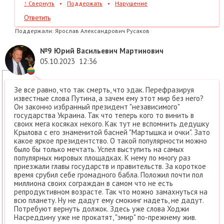
↑
Свернуть
•
Поддержать
•
Нарушение
Ответить
Поддержали:
Ярослав Александрович Русаков
№9
Юрий Васильевич Мартинович
05.10.2023
12:36
Зе все равно, что так смерть, что эдак. Перефразируя
известные слова Путина, а зачем ему этот мир без него?
Он законно избранный президент "независимого"
государства Украина. Так что теперь кого то винить в
своих мега косяках некого. Как тут не вспомнить дедушку
Крылова с его знаменитой басней "Мартышка и очки". Зато
какое яркое президентство. О такой популярности можно
было бы только мечтать. Успел выступить на самых
популярных мировых площадках. К нему по многу раз
приезжали главы государств и правительств. За короткое
время срубил себе громадного бабла. Положил почти пол
миллиона своих сограждан в самом что не есть
репродуктивном возрасте. Так что можно замахнуться на
всю планету. Ну не дадут ему смокинг надеть, не дадут.
Потребуют вернуть должок. Здесь уже слова Ходжи
Насреддину уже не прокатят, "эмир" по-прежнему жив.