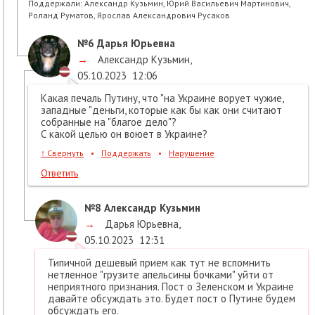
Поддержали:
Александр Кузьмин, Юрий Васильевич Мартинович,
Роланд Руматов, Ярослав Александрович Русаков
№6
Дарья Юрьевна
→
Александр Кузьмин
,
05.10.2023
12:06
Какая печаль Путину, что "на Украине ворует чужие,
западные "деньги, которые как бы как они считают
собранные на "благое дело"?
С какой целью он воюет в Украине?
↑
Свернуть
•
Поддержать
•
Нарушение
Ответить
№8
Александр Кузьмин
→
Дарья Юрьевна
,
05.10.2023
12:31
Типичной дешевый прием как тут не вспомнить
нетленное "грузите апельсины бочками" уйти от
неприятного признания. Пост о Зеленском и Украине
давайте обсуждать это. Будет пост о Путине будем
обсуждать его.