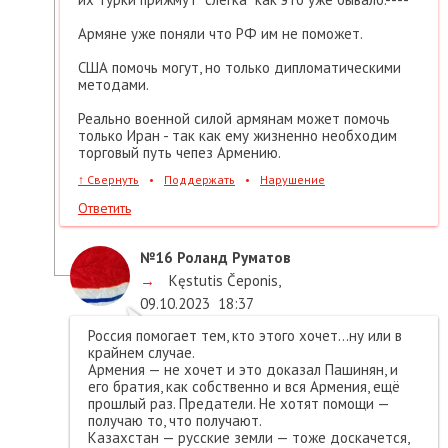
Армяне уже поняли что РФ им не поможет.
США помочь могут, но только дипломатическими
методами.
Реально военной силой армянам может помочь
только Иран - так как ему жизненно необходим
торговый путь чепез Армению.
↑
Свернуть
•
Поддержать
•
Нарушение
Ответить
№16
Роланд Руматов
→
Kęstutis Čeponis
,
09.10.2023
18:37
Россия помогает тем, кто этого хочет…ну или в
крайнем случае.
Армения — не хочет и это доказал Пашинян, и
его братия, как собственно и вся Армения, ещё
прошлый раз. Предатели. Не хотят помощи —
получаю то, что получают.
Казахстан — русские земли — тоже доскачется,