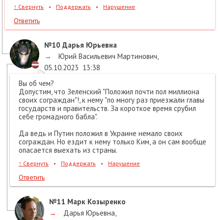
↑
Свернуть
•
Поддержать
•
Нарушение
Ответить
№10
Дарья Юрьевна
→
Юрий Васильевич Мартинович
,
05.10.2023
13:38
Вы об чем?
Допустим, что Зеленский "Положил почти пол миллиона
своих сограждан"!, к нему "по многу раз приезжали главы
государств и правительств. За короткое время срубил
себе громадного бабла".
Да ведь и Путин положил в Украине немало своих
сограждан. Но ездит к нему только Ким, а он сам вообще
опасается выехать из страны.
↑
Свернуть
•
Поддержать
•
Нарушение
Ответить
№11
Марк Козыренко
→
Дарья Юрьевна
,