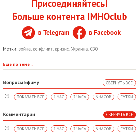
Присоединяйтесь!
Больше контента IMHOclub
в Telegram
в Facebook
Метки:
война
,
конфликт
,
кризис
,
Украина
,
СВО
Еще по теме
↓
Вопросы Ефиму
СВЕРНУТЬ ВСЕ
ПОКАЗАТЬ ВСЕ
1 ЧАС
2 ЧАСА
6 ЧАСОВ
СУТКИ
Комментарии
СВЕРНУТЬ ВСЕ
ПОКАЗАТЬ ВСЕ
1 ЧАС
2 ЧАСА
6 ЧАСОВ
СУТКИ