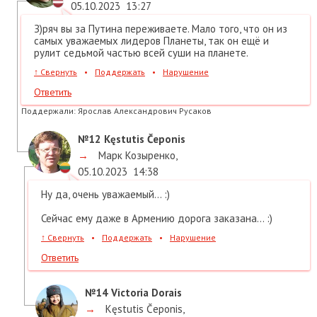
05.10.2023
13:27
З)ряч вы за Путина переживаете. Мало того, что он из
самых уважаемых лидеров Планеты, так он ещё и
рулит седьмой частью всей суши на планете.
↑
Свернуть
•
Поддержать
•
Нарушение
Ответить
Поддержали:
Ярослав Александрович Русаков
№12
Kęstutis Čeponis
→
Марк Козыренко
,
05.10.2023
14:38
Ну да, очень уважаемый... :)
Сейчас ему даже в Армению дорога заказана... :)
↑
Свернуть
•
Поддержать
•
Нарушение
Ответить
№14
Victoria Dorais
→
Kęstutis Čeponis
,