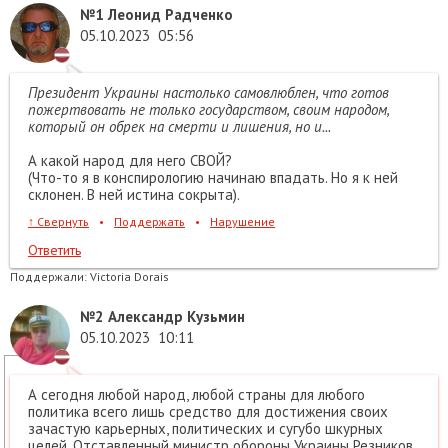
№1
Леонид Радченко
05.10.2023
05:56
Президент Украины настолько самовлюблен, что готов
пожертвовать не только государством, своим народом,
который он обрек на смерти и лишения, но и...
А какой народ для него СВОЙ?
(Что-то я в конспирологию начинаю впадать. Но я к ней
склонен. В ней истина сокрыта).
↑
Свернуть
•
Поддержать
•
Нарушение
Ответить
Поддержали:
Victoria Dorais
№2
Александр Кузьмин
05.10.2023
10:11
А сегодня любой народ, любой страны для любого
политика всего лишь средство для достижения своих
зачастую карьерных, политических и сугубо шкурных
целей. Отставленный министр обороны Украины Резников