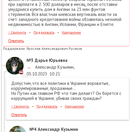
при зарплате в 2. 500 долларов в месяц, после отставки
умудрился купить дом в Англии за 23 млн фунтов
стерлингов. Вся властная киевская вертикаль власти за
счет западного кредитования войны обзавелась нехилой
недвижимостью в Англии, Испании, Франции и Египте.
↑
Свернуть
•
Поддержать
•
Нарушение
Ответить
Поддержали:
Ярослав Александрович Русаков
№3
Дарья Юрьевна
→
Александр Кузьмин
,
05.10.2023
10:21
Допустим, что все политики в Украине вороватые,
коррумпированные, продажные...
Но Путин как главком РФ что там делает? Он борется с
коррупцией в Украине, убивая своих граждан?
↑
Свернуть
•
Поддержать
•
Нарушение
Ответить
№4
Александр Кузьмин