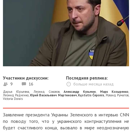
Участники дискуссии:
Последняя реплика:
9
16
больше месяца назад
Дарья Юрьевна
,
Леонид Соколов
,
Александр Кузьмин
,
Марк Козыренко
,
Леонид Радченко
,
Юрий Васильевич Мартинович
,
Kęstutis Čeponis
,
Роланд Руматов
,
Victoria Dorais
Заявление президента Украины Зеленского в интервью CNN
по поводу того, что у украинского контрнаступления не
будет счастливого конца, вызвало в мире неоднозначную