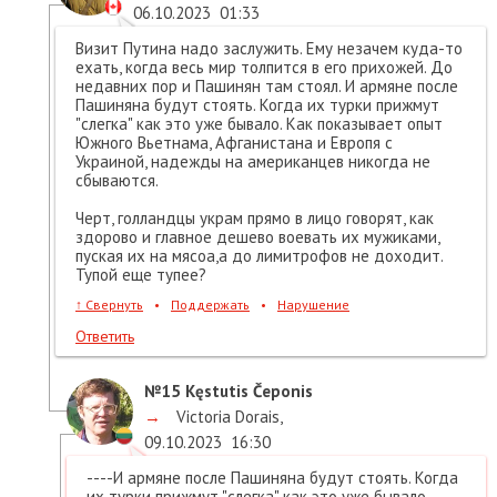
06.10.2023
01:33
Визит Путина надо заслужить. Ему незачем куда-то
ехать, когда весь мир толпится в его прихожей. До
недавних пор и Пашинян там стоял. И армяне после
Пашиняна будут стоять. Когда их турки прижмут
"слегка" как это уже бывало. Как показывает опыт
Южного Вьетнама, Афганистана и Европя с
Украиной, надежды на американцев никогда не
сбываются.
Черт, голландцы украм прямо в лицо говорят, как
здорово и главное дешево воевать их мужиками,
пуская их на мясоа,а до лимитрофов не доходит.
Тупой еще тупее?
↑
Свернуть
•
Поддержать
•
Нарушение
Ответить
№15
Kęstutis Čeponis
→
Victoria Dorais
,
09.10.2023
16:30
----И армяне после Пашиняна будут стоять. Когда
их турки прижмут "слегка" как это уже бывало.----