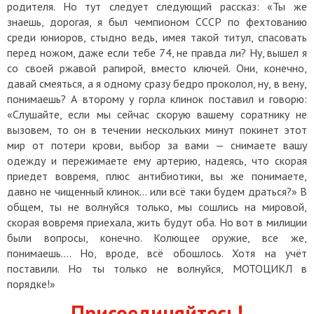
родителя. Но тут следует следующий рассказ: «Ты же
знаешь, дорогая, я был чемпионом СССР по фехтованию
среди юниоров, стыдно ведь, имея такой титул, спасовать
перед ножом, даже если тебе 74, не правда ли? Ну, вышел я
со своей ржавой рапирой, вместо ключей. Они, конечно,
давай смеяться, а я одному сразу бедро проколол, ну, в вену,
понимаешь? А второму у горла клинок поставил и говорю:
«Слушайте, если мы сейчас скорую вашему соратнику не
вызовем, то он в течении нескольких минут покинет этот
мир от потери крови, выбор за вами — снимаете вашу
одежду и пережимаете ему артерию, надеясь, что скорая
приедет вовремя, плюс антибиотики, вы же понимаете,
давно не чищенный клинок... или всё таки будем драться?» В
общем, ты не волнуйся только, мы сошлись на мировой,
скорая вовремя приехала, жить будут оба. Но вот в милиции
были вопросы, конечно. Колющее оружие, все же,
понимаешь.... Но, вроде, всё обошлось. Хотя на учёт
поставили. Но ты только не волнуйся, МОТОЦИКЛ в
порядке!»
Присоединяйтесь!