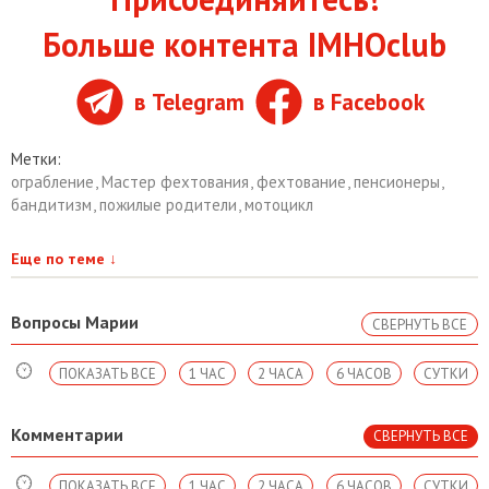
Больше контента IMHOclub
в Telegram
в Facebook
Метки:
ограбление
,
Мастер фехтования
,
фехтование
,
пенсионеры
,
бандитизм
,
пожилые родители
,
мотоцикл
Еще по теме
↓
Вопросы Марии
СВЕРНУТЬ ВСЕ
ПОКАЗАТЬ ВСЕ
1 ЧАС
2 ЧАСА
6 ЧАСОВ
СУТКИ
Комментарии
СВЕРНУТЬ ВСЕ
ПОКАЗАТЬ ВСЕ
1 ЧАС
2 ЧАСА
6 ЧАСОВ
СУТКИ