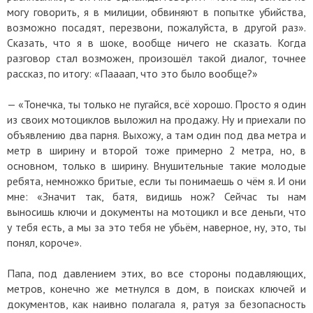
могу говорить, я в милиции, обвиняют в попытке убийства,
возможно посадят, перезвони, пожалуйста, в другой раз».
Сказать, что я в шоке, вообще ничего не сказать. Когда
разговор стал возможен, произошёл такой диалог, точнее
рассказ, по итогу: «Паааап, что это было вообще?»
— «Тонечка, ты только не пугайся, всё хорошо. Просто я один
из своих мотоциклов выложил на продажу. Ну и приехали по
объявлению два парня. Выхожу, а там один под два метра и
метр в ширину и второй тоже примерно 2 метра, но, в
основном, только в ширину. Внушительные такие молодые
ребята, немножко бритые, если ты понимаешь о чём я. И они
мне: «Значит так, батя, видишь нож? Сейчас ты нам
выносишь ключи и документы на мотоцикл и все деньги, что
у тебя есть, а мы за это тебя не убьём, наверное, ну, это, ты
понял, короче».
Папа, под давлением этих, во все стороны подавляющих,
метров, конечно же метнулся в дом, в поисках ключей и
документов, как наивно полагала я, ратуя за безопасность