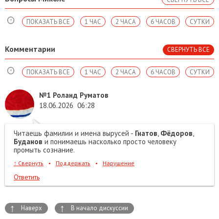
ПОКАЗАТЬ ВСЕ
1 ЧАС
2 ЧАСА
6 ЧАСОВ
СУТКИ
Комментарии
СВЕРНУТЬ ВСЕ
ПОКАЗАТЬ ВСЕ
1 ЧАС
2 ЧАСА
6 ЧАСОВ
СУТКИ
№1
Роланд Руматов
18.06.2026
06:28
Читаешь фамилии и имена вырусей -
Гнатов
,
Фёдоров
,
Буданов
и понимаешь насколько просто человеку
промыть сознание.
↑
Свернуть
•
Поддержать
•
Нарушение
Ответить
↑
↑
Наверх
В начало дискуссии