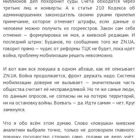
миллионов дел похоронит суды. Счета обходятся через
третьих лиц и конверты. А к статье 210 Кодекса об
админнарушениях законодатель своими руками прилепил
примечание, которое отменяет штрафы, если данные о
человеке можно получить из госреестров. Закон сам себя
отменил — формулировка не моя, а киевской редакции. И
последний штрих: Буданов, по сообщению того же ZN.UA,
говорит прямо — чудес от реформы ТЦК не будет, пока идёт
война, проблему мобилизации решить невозможно.
И вот вам вся ловушка в одном абзаце, как её описывает
ZN.UA. Война продолжается, фронт держать надо. Система
мобилизации доверия не вызывает — значительная часть
общества считает её несправедливой. Но те же самые люди,
по данным опросов, не согласны ни на потерю территорий,
ни на остановку войны. Воевать — да. Идти самим — нет. Круг
замкнулся.
Что я обо всём этом думаю. Слово «ловушка» киевские
аналитики выбрали точно, только не договорили главного:
ловушку государство строило само, годами не вело учёт,