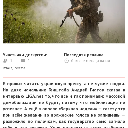
Участники дискуссии:
Последняя реплика:
1
1
больше месяца назад
Роланд Руматов
Я привык читать украинскую прессу, а не чужие сводки.
На днях начальник Генштаба Андрей Гнатов сказал в
интервью LIGA.net то, что все и так понимали: массовой
демобилизации не будет, потому что мобилизация не
успевает. А ещё в апреле «Зеркало недели» — газету эту
при всём желании во вражеские голоса не запишешь —
разложило по полочкам, как государство само загнало
себя в эту ловушку. Хочу поделиться этим разбором.