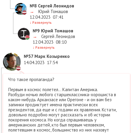
№8
Сергей Леонидов
→
Юрий Томашов
12.04.2023
07:41
↓
Развернуть
№9
Юрий Томашов
→
Сергей Леонидов
12.04.2023
08:10
↓
Развернуть
№57
Марк Козыренко
14.04.2023
17:54
Что такое пропаганда?
Первым в космос полетел… Капитан Америка.
Разбуди ночью любого старшеклассника-хорошиста в
каком-нибудь Арканзасе или Орегоне - и он вам без
запинки продиктует имена практически всех
президентов, да еще и с годами их правления. Кстати,
довольно подробно могут рассказать и об истории
покорения космоса. Но когда спрашиваешь у
американских детей, кто был первым человеком,
полетевшим в космос, большинство из них назовут