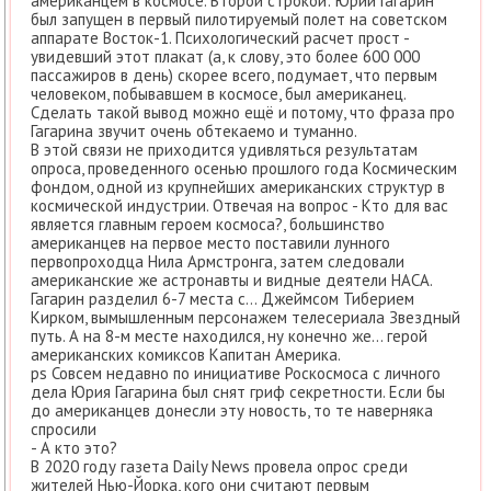
американцем в космосе. Второй строкой: Юрий Гагарин
был запущен в первый пилотируемый полет на советском
аппарате Восток-1. Психологический расчет прост -
увидевший этот плакат (а, к слову, это более 600 000
пассажиров в день) скорее всего, подумает, что первым
человеком, побывавшем в космосе, был американец.
Сделать такой вывод можно ещё и потому, что фраза про
Гагарина звучит очень обтекаемо и туманно.
В этой связи не приходится удивляться результатам
опроса, проведенного осенью прошлого года Космическим
фондом, одной из крупнейших американских структур в
космической индустрии. Отвечая на вопрос - Кто для вас
является главным героем космоса?, большинство
американцев на первое место поставили лунного
первопроходца Нила Армстронга, затем следовали
американские же астронавты и видные деятели НАСА.
Гагарин разделил 6-7 места с… Джеймсом Тиберием
Кирком, вымышленным персонажем телесериала Звездный
путь. А на 8-м месте находился, ну конечно же… герой
американских комиксов Капитан Америка.
ps Совсем недавно по инициативе Роскосмоса с личного
дела Юрия Гагарина был снят гриф секретности. Если бы
до американцев донесли эту новость, то те наверняка
спросили
- А кто это?
В 2020 году газета Daily News провела опрос среди
жителей Нью-Йорка, кого они считают первым