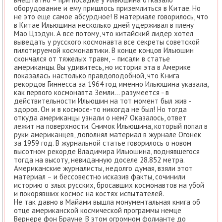
оборудование и ему пришлось приземлиться в Китае. Но
не это еще самое абсурдное! В материале говорилось, что
в Китае Ильюшина несколько дней удерживал в плену
Мао Цзэдун. А все потому, что китайский лидер хотел
выведать у русского космонавта все секреты советской
пилотируемой космонавтики. В конце концов Ильюшин
скончался от тяжелых травм, – писали в статье
американцы. Вы удивитесь, но история эта в Америке
показалась настолько правдоподобной, что Книга
рекордов Гиннесса за 1964 год именно Ильюшина указала,
как первого космонавта Земли… разумеется - в
действительности Ильюшин на тот момент был жив -
здоров. Он и в космосе-то никогда не был! Но тогда
откуда американцы узнали о нем? Оказалось, ответ
лежит на поверхности. Снимок Ильюшина, который попал в
руки американцев, дополнял материал в журнале Огонек
за 1959 год. В журнальной статье говорилось о новом
высотном рекорде Владимира Ильюшина, поднявшегося
тогда на высоту, невиданную доселе 28.852 метра.
Американские журналисты, недолго думая, взяли этот
материал – и бессовестно исказив факты, сочинили
историю о злых русских, бросавших космонавтов на убой
и покорявших космос на костях испытателей.
Не так давно в Майами вышла монументальная книга об
отце американской космической программы немце
Вернере фон Брауне. В этом огромном фолианте до