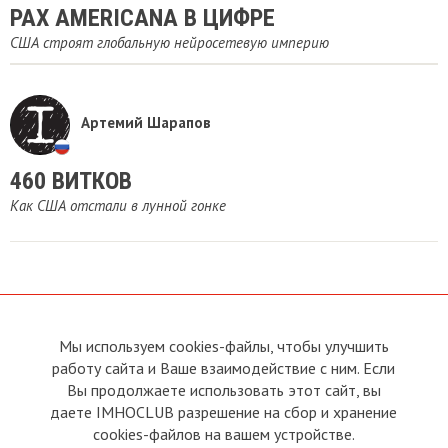
PAX AMERICANA В ЦИФРЕ
США строят глобальную нейросетевую империю
Артемий Шарапов
​460 ВИТКОВ
Как США отстали в лунной гонке
Мы используем cookies-файлы, чтобы улучшить
О сайте
Прямая связь с
Председателем
работу сайта и Ваше взаимодействие с ним. Если
Устав
Вы продолжаете использовать этот сайт, вы
Прямая связь c членами клуба
Условия пользования
даете IMHOCLUB разрешение на сбор и хранение
Реклама
Политика конфиденциальности
cookies-файлов на вашем устройстве.
Контакты