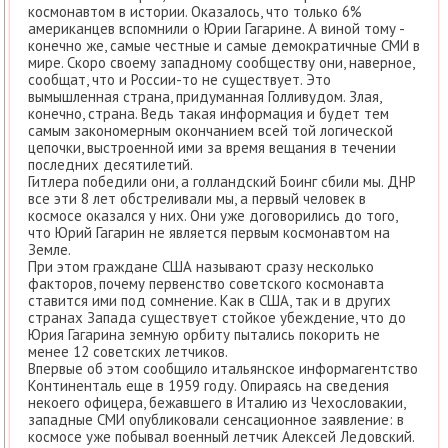
космонавтом в истории. Оказалось, что только 6%
американцев вспомнили о Юрии Гагарине. А виной тому -
конечно же, самые честные и самые демократичные СМИ в
мире. Скоро своему западному сообществу они, наверное,
сообщат, что и России-то не существует. Это
вымышленная страна, придуманная Голливудом. Злая,
конечно, страна. Ведь такая информация и будет тем
самым закономерным окончанием всей той логической
цепочки, выстроенной ими за время вещания в течении
последних десятилетий.
Гитлера победили они, а голландский Боинг сбили мы. ДНР
все эти 8 лет обстреливали мы, а первый человек в
космосе оказался у них. Они уже договорились до того,
что Юрий Гагарин не является первым космонавтом на
Земле.
При этом граждане США называют сразу несколько
факторов, почему первенство советского космонавта
ставится ими под сомнение. Как в США, так и в других
странах Запада существует стойкое убеждение, что до
Юрия Гагарина земную орбиту пытались покорить не
менее 12 советских летчиков.
Впервые об этом сообщило итальянское информагентство
Континенталь еще в 1959 году. Опираясь на сведения
некоего офицера, бежавшего в Италию из Чехословакии,
западные СМИ опубликовали сенсационное заявление: в
космосе уже побывал военный летчик Алексей Ледовский.