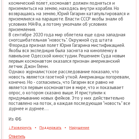
космический полет, космонавт должен подняться и
приземлиться на землю, находясь внутри корабля. Но
возвращаясь на землю, Юрий Гагарин катапультировался и
приземлился на парашюте. Власти СССР якобы знали об
условиях МАФа, а потому умолчали об условиях
приземления.
В сентябре 2020 года мир облетела еще одна западная
сногсшибательная "новость". Окружной суд штата
Флорида признал полет Юрия Гагарина мистификацией.
Якобы вся экспедиция была заснята на кинопленку в
павильоне Одесской киностудии. Решением Суда новым
первым космонавтом оказался признан американский
летчик Джон Гленн.
Однако журналистское расследование показало, что
новость является газетной уткой. Американцы погоревали,
конечно. Но - согласились, что Гагарин все равно не
является первым космонавтом в мире, что и показывает
опрос, о котором сказано выше. И приступили к
придумыванию новых фейков. Это у них действительно
поставлено на поток, а каждая последующая "новость" все
дурнее и дурнее....
Из ФБ
↓
Развернуть
•
Поддержать
•
Нарушение
Ответить