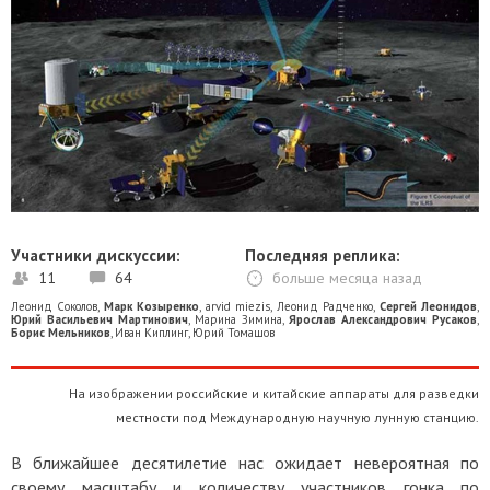
Участники дискуссии:
Последняя реплика:
11
64
больше месяца назад
Леонид Соколов
,
Марк Козыренко
,
arvid miezis
,
Леонид Радченко
,
Сергей Леонидов
,
Юрий Васильевич Мартинович
,
Марина Зимина
,
Ярослав Александрович Русаков
,
Борис Мельников
,
Иван Киплинг
,
Юрий Томашов
На изображении российские и китайские аппараты для разведки
местности под Международную научную лунную станцию.
В ближайшее десятилетие нас ожидает невероятная по
своему масштабу и количеству участников гонка по