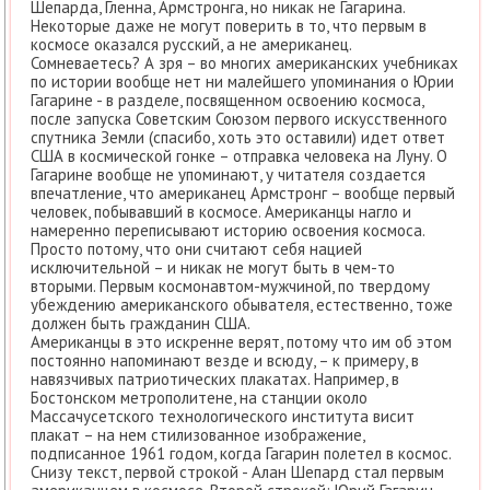
Шепарда, Гленна, Армстронга, но никак не Гагарина.
Некоторые даже не могут поверить в то, что первым в
космосе оказался русский, а не американец.
Сомневаетесь? А зря – во многих американских учебниках
по истории вообще нет ни малейшего упоминания о Юрии
Гагарине - в разделе, посвященном освоению космоса,
после запуска Советским Союзом первого искусственного
спутника Земли (спасибо, хоть это оставили) идет ответ
США в космической гонке – отправка человека на Луну. О
Гагарине вообще не упоминают, у читателя создается
впечатление, что американец Армстронг – вообще первый
человек, побывавший в космосе. Американцы нагло и
намеренно переписывают историю освоения космоса.
Просто потому, что они считают себя нацией
исключительной – и никак не могут быть в чем-то
вторыми. Первым космонавтом-мужчиной, по твердому
убеждению американского обывателя, естественно, тоже
должен быть гражданин США.
Американцы в это искренне верят, потому что им об этом
постоянно напоминают везде и всюду, – к примеру, в
навязчивых патриотических плакатах. Например, в
Бостонском метрополитене, на станции около
Массачусетского технологического института висит
плакат – на нем стилизованное изображение,
подписанное 1961 годом, когда Гагарин полетел в космос.
Снизу текст, первой строкой - Алан Шепард стал первым