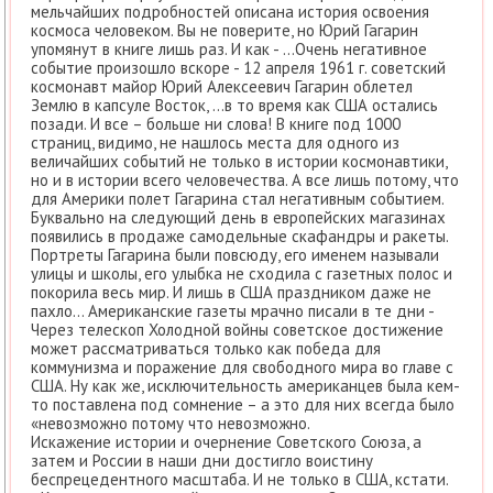
мельчайших подробностей описана история освоения
космоса человеком. Вы не поверите, но Юрий Гагарин
упомянут в книге лишь раз. И как - …Очень негативное
событие произошло вскоре - 12 апреля 1961 г. советский
космонавт майор Юрий Алексеевич Гагарин облетел
Землю в капсуле Восток, …в то время как США остались
позади. И все – больше ни слова! В книге под 1000
страниц, видимо, не нашлось места для одного из
величайших событий не только в истории космонавтики,
но и в истории всего человечества. А все лишь потому, что
для Америки полет Гагарина стал негативным событием.
Буквально на следующий день в европейских магазинах
появились в продаже самодельные скафандры и ракеты.
Портреты Гагарина были повсюду, его именем называли
улицы и школы, его улыбка не сходила с газетных полос и
покорила весь мир. И лишь в США праздником даже не
пахло… Американские газеты мрачно писали в те дни -
Через телескоп Холодной войны советское достижение
может рассматриваться только как победа для
коммунизма и поражение для свободного мира во главе с
США. Ну как же, исключительность американцев была кем-
то поставлена под сомнение – а это для них всегда было
«невозможно потому что невозможно.
Искажение истории и очернение Советского Союза, а
затем и России в наши дни достигло воистину
беспрецедентного масштаба. И не только в США, кстати.