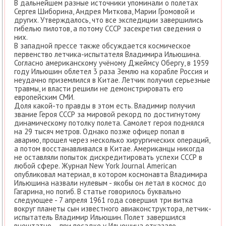
В дальнейшем разные источники упоминали о полетах
Сергея Шиборина, Андрея Миткова, Марии Громовой и
других. Утверждалось, что все экспедиции завершились
гибелью пилотов, а потому СССР засекретил сведения о
них.
В западной прессе также обсуждается космическое
первенство летчика-испытателя Владимира Ильюшина.
Согласно американскому учёному Джеймсу Обергу, в 1959
году Ильюшин облетел 3 раза Землю на корабле Россия и
неудачно приземлился в Китае. Летчик получил серьезные
травмы, и власти решили не демонстрировать его
европейским СМИ.
Доля какой-то правды в этом есть. Владимир получил
звание Героя СССР за мировой рекорд по достигнутому
динамическому потолку полета. Самолет героя поднялся
на 29 тысяч метров. Однако позже офицер попал в
аварию, прошел через несколько хирургических операций,
а потом восстанавливался в Китае. Американцы никогда
не оставляли попыток дискредитировать успехи СССР в
любой сфере. Журнал New York Journal American
опубликовал материал, в котором космонавта Владимира
Ильюшина назвали нулевым - якобы он летал в космос до
Гагарина, но погиб. В статье говорилось буквально
следующее - 7 апреля 1961 года совершил три витка
вокруг планеты сын известного авиаконструктора, летчик-
испытатель Владимир Ильюшин. Полет завершился
внештатно – при посадке у Ильюшина отказало