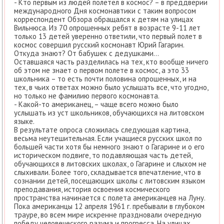
- Кто первым из людей полетел в космос? – в преддверии
международного Дня космонавтики с таким вопросом
корреспондент Обзора обращался к детям на улицах
Вильнюса. Из 70 опрошенных ребят в возрасте 9-11 лет
только 13 детей уверенно ответили, что первый полет в
космос совершил русский космонавт Юрий Гагарин.
Откуда знают? От бабушек с дедушками...
Оставшаяся часть разделилась на тех, кто вообще ничего
об этом не знает о первом полете в космос, а это 33
школьника – то есть почти половина опрошенных, и на
тех, в чьих ответах можно было услышать все, что угодно,
но только не фамилию первого космонавта.
- Какой-то американец, – чаще всего можно было
услышать из уст школьников, обучающихся на литовском
языке.
В результате опроса сложилась следующая картина,
весьма неутешительная. Если учащиеся русских школ по
большей части хотя бы немного знают о Гагарине и о его
историческом подвиге, то подавляющая часть детей,
обучающихся в литовских школах, о Гагарине и слыхом не
слыхивали. Более того, складывается впечатление, что в
сознании детей, посещающих школы с литовским языком
преподавания, история освоения космического
пространства начинается с полета американцев на Луну.
Пока американцы 12 апреля 1961 г. пребывали в глубоком
трауре, во всем мире искренне праздновали очередную
победу человеческого разума и прогресса. На улицах