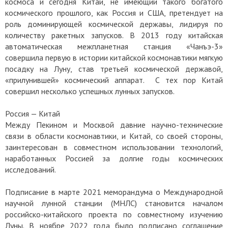
космоса и сегодня Китай, не имеющий такого богатого
космического прошлого, как Россия и США, претендует на
роль доминирующей космической державы, лидируя по
количеству ракетных запусков. В 2013 году китайская
автоматическая межпланетная станция «Чанъэ-3»
совершила первую в истории китайской космонавтики мягкую
посадку на Луну, став третьей космической державой,
«прилунившей» космический аппарат. С тех пор Китай
совершил несколько успешных лунных запусков.
Россия — Китай
Между Пекином и Москвой давние научно-технические
связи в области космонавтики, и Китай, со своей стороны,
заинтересован в совместном использовании технологий,
наработанных Россией за долгие годы космических
исследований.
Подписание в марте 2021 меморандума о Международной
научной лунной станции (МНЛС) становится началом
российско-китайского проекта по совместному изучению
Луны. В ноябре 2022 года было подписано соглашение