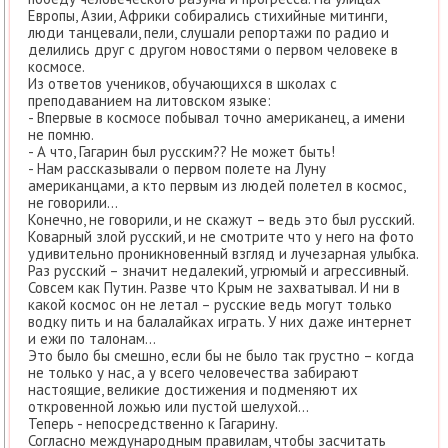
Европы, Азии, Африки собирались стихийные митинги,
люди танцевали, пели, слушали репортажи по радио и
делились друг с другом новостями о первом человеке в
космосе.
Из ответов учеников, обучающихся в школах с
преподаванием на литовском языке:
- Впервые в космосе побывал точно американец, а имени
не помню.
- А что, Гагарин был русским?? Не может быть!
- Нам рассказывали о первом полете на Луну
американцами, а кто первым из людей полетел в космос,
не говорили…
Конечно, не говорили, и не скажут – ведь это был русский.
Коварный злой русский, и не смотрите что у него на фото
удивительно проникновенный взгляд и лучезарная улыбка.
Раз русский – значит недалекий, угрюмый и агрессивный.
Совсем как Путин. Разве что Крым не захватывал. И ни в
какой космос он не летал – русские ведь могут только
водку пить и на балалайках играть. У них даже интернет
и ежи по талонам…
Это было бы смешно, если бы не было так грустно – когда
не только у нас, а у всего человечества забирают
настоящие, великие достижения и подменяют их
откровенной ложью или пустой шелухой…
Теперь - непосредственно к Гагарину.
Согласно международным правилам, чтобы засчитать