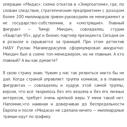
операции «Мидас»: схема откатов в «Энергоатоме», где, по
словам следствия, стратегическим предприятием с доходом
более 200 миллиардов гривен руководили не менеджмент и
не государство-собственник, а «смотрящие». Главный
фигурант — Тимур Миндич, совладелец студии
«Квартал-95», друг и бизнес-партнёр президента. Сегодня он
в розыске и скрывается за границей. При этом детектив
НАБУ Руслан Магамедрасулов сформулировал аккуратно:
Миндич был в схеме топ-менеджером, но не главным. А кто
главный? А вы как думаете?
Я свою страну знаю. Чужим у нас так резвиться никто бы не
дал. Когда страной управляет труппа комиков, а в главных
фигурантах — совладелец и худрук этой самой труппы,
версия, что всё творилось без его ведома и без его личных
интересов, требует очень крепкой веры. У меня такой нет.
Напомню,что наивная и доверчивая до беспредельности
Европа и после «Мидаса» не сделала ничего — миллиардные
транши идут по графику.