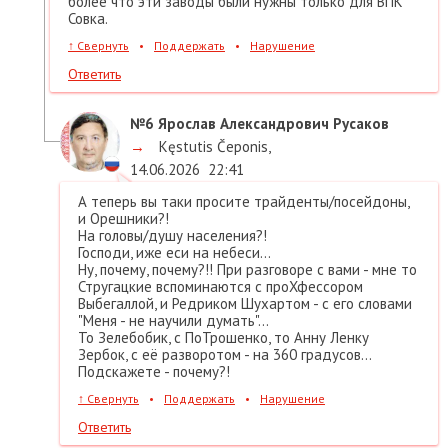
более что эти заводы были нужны только для ВПК
Совка.
↑
Свернуть
•
Поддержать
•
Нарушение
Ответить
№6
Ярослав Александрович Русаков
→
Kęstutis Čeponis
,
14.06.2026
22:41
А теперь вы таки просите трайденты/посейдоны,
и Орешники?!
На головы/душу населения?!
Господи, иже еси на небеси...
Ну, почему, почему?!! При разговоре с вами - мне то
Стругацкие вспоминаются с проХфессором
Выбегаллой, и Редриком Шухартом - с его словами
"Меня - не научили думать"...
То Зелебобик, с ПоТрошенко, то Анну Ленку
Зербок, с её разворотом - на 360 градусов...
Подскажете - почему?!
↑
Свернуть
•
Поддержать
•
Нарушение
Ответить