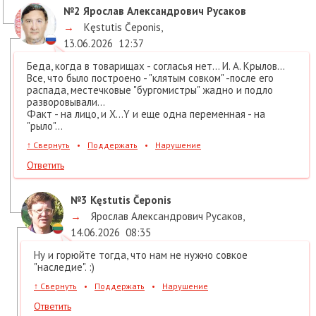
№2
Ярослав Александрович Русаков
→
Kęstutis Čeponis
,
13.06.2026
12:37
Беда, когда в товарищах - согласья нет... И. А. Крылов...
Все, что было построено - "клятым совком" -после его
распада, местечковые "бургомистры" жадно и подло
разворовывали...
Факт - на лицо, и Х...Y и еще одна переменная - на
"рыло"...
↑
Свернуть
•
Поддержать
•
Нарушение
Ответить
№3
Kęstutis Čeponis
→
Ярослав Александрович Русаков
,
14.06.2026
08:35
Ну и горюйте тогда, что нам не нужно совкое
"наследие". :)
↑
Свернуть
•
Поддержать
•
Нарушение
Ответить