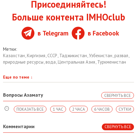
Присоединяйтесь!
Больше контента IMHOclub
в Telegram
в Facebook
Метки:
Казахстан
,
Киргизия
,
СССР
,
Таджикистан
,
Узбекистан
,
развал
,
природные ресурсы
,
вода
,
Центральная Азия
,
Туркменистан
Еще по теме
↓
Вопросы Азамату
СВЕРНУТЬ ВСЕ
ПОКАЗАТЬ ВСЕ
1 ЧАС
2 ЧАСА
6 ЧАСОВ
СУТКИ
Комментарии
СВЕРНУТЬ ВСЕ