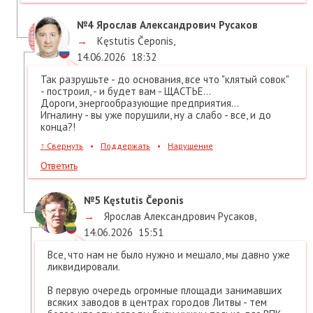
№4
Ярослав Александрович Русаков
→
Kęstutis Čeponis
,
14.06.2026
18:32
Так разрушьте - до основания, все что "клятый совок"
- построил, - и будет вам - ЩАСТЬЕ...
Дороги, энергообразующие предприятия...
Игналину - вы уже порушили, ну а слабо - все, и до
конца?!
↑
Свернуть
•
Поддержать
•
Нарушение
Ответить
№5
Kęstutis Čeponis
→
Ярослав Александрович Русаков
,
14.06.2026
15:51
Все, что нам не было нужно и мешало, мы давно уже
ликвидировали.
В первую очередь огромные площади занимавших
всяких заводов в центрах городов Литвы - тем