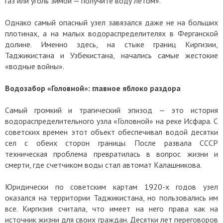
газ или уголь зимой — получите воду летом».
Однако самый опасный узел завязался даже не на больших
плотинах, а на малых водораспределителях в Ферганской
долине. Именно здесь, на стыке границ Киргизии,
Таджикистана и Узбекистана, начались самые жестокие
«водные войны».
Водозабор «Головной»: главное яблоко раздора
Самый громкий и трагический эпизод — это история
водораспределительного узла «Головной» на реке Исфара. С
советских времен этот объект обеспечивал водой десятки
сел с обеих сторон границы. После развала СССР
техническая проблема превратилась в вопрос жизни и
смерти, где счетчиком воды стал автомат Калашникова.
Юридически по советским картам 1920-х годов узел
оказался на территории Таджикистана, но пользовались им
все. Киргизия считала, что имеет на него права как на
источник жизни для своих граждан. Десятки лет переговоров