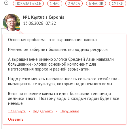
ПОКАЗАТЬ ВСЕ
1 ЧАС
2 ЧАСА
6 ЧАСОВ
СУТКИ
№1
Kęstutis Čeponis
13.06.2026
07:22
Основная проблема - это выращивание хлопка.
Именно он забирает большинство водных ресурсов.
А выращивание именно хлопка Средней Азии навязали
большевики - хлопок основной компонент для
изготовления пороха и разной взрывчатки.
Надо резко менять направленность сельского хозяйства -
выращивать те культуры, которым надо немного воды.
Ведь потепление климата идет большыми темпами, и
ледники тают... Поэтому воды с каждым годом будет все
меньше.
↑
Свернуть
•
Поддержать
•
Нарушение
Ответить