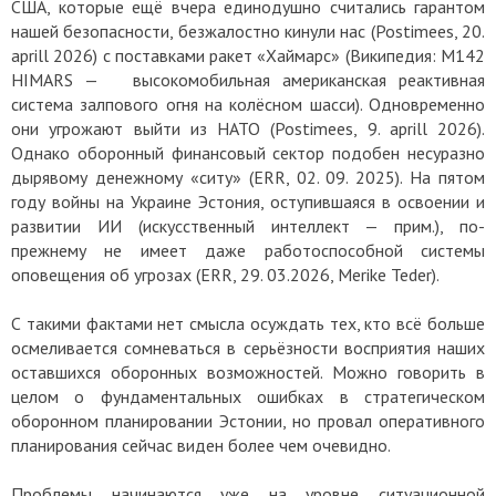
США, которые ещё вчера единодушно считались гарантом
нашей безопасности, безжалостно кинули нас (Postimees, 20.
aprill 2026) с поставками ракет «Хаймарс» (Википедия: M142
HIMARS — высокомобильная американская реактивная
система залпового огня на колёсном шасси). Одновременно
они угрожают выйти из НАТО (Postimees, 9. aprill 2026).
Однако оборонный финансовый сектор подобен несуразно
дырявому денежному «ситу» (ERR, 02. 09. 2025). На пятом
году войны на Украине Эстония, оступившаяся в освоении и
развитии ИИ (искусственный интеллект — прим.), по-
прежнему не имеет даже работоспособной системы
оповещения об угрозах (ERR, 29. 03.2026, Merike Teder).
С такими фактами нет смысла осуждать тех, кто всё больше
осмеливается сомневаться в серьёзности восприятия наших
оставшихся оборонных возможностей. Можно говорить в
целом о фундаментальных ошибках в стратегическом
оборонном планировании Эстонии, но провал оперативного
планирования сейчас виден более чем очевидно.
Проблемы начинаются уже на уровне ситуационной