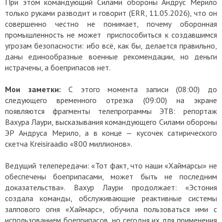
При этом командующий Силами обороны Андрус Мерило
только руками разводит и говорит (ERR, 11.05.2026), что он
совершенно честно не понимает, почему оборонная
промышленность не может приспособиться к создавшимся
угрозам безопасности: ибо всё, как бы, делается правильно,
даны единообразные военные рекомендации, но деньги
истрачены, а боеприпасов нет.
Мои заметки:
С этого момента записи (08:00) до
следующего временного отрезка (09:00) на экране
появляются фрагменты телепрограммы ЭТВ: репортаж
Вахура Лаури, высказывания командующего Силами обороны
ЭР Андруса Мерило, а в конце — кусочек сатирического
скетча Kreisiraadio «800 миллионов».
Ведущий телепередачи: «Тот факт, что наши «Хаймарсы» не
обеспечены боеприпасами, может быть не последним
доказательства». Вахур Лаури продолжает: «Эстония
создала команды, обслуживающие реактивные системы
залпового огня «Хаймарс», обучила пользоваться ими с
использованием боеприпасов, но сегодня их для применения