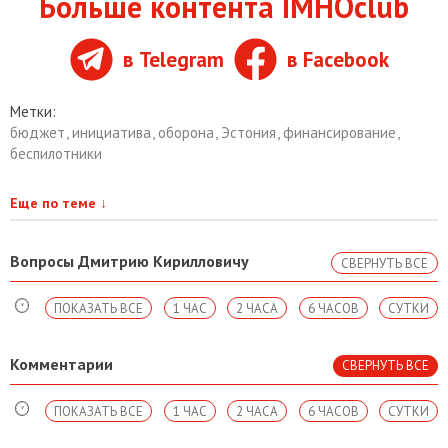
Больше контента IMHOclub
в Telegram
в Facebook
Метки:
бюджет
,
инициатива
,
оборона
,
Эстония
,
финансирование
,
беспилотники
Еще по теме
↓
Вопросы Дмитрию Кирилловичу
СВЕРНУТЬ ВСЕ
ПОКАЗАТЬ ВСЕ
1 ЧАС
2 ЧАСА
6 ЧАСОВ
СУТКИ
Комментарии
СВЕРНУТЬ ВСЕ
ПОКАЗАТЬ ВСЕ
1 ЧАС
2 ЧАСА
6 ЧАСОВ
СУТКИ