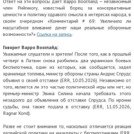
Ответ на эти вопросы даёт Варро Вооглайд — независимый
член Рийгикогу, известный борец за консервативные
ценности и политику здравого смысла в интересах народа, в
своём очередном «Комментарий # 69: Увеличило ли
масштабное вливание денег наши реальные оборонные
возможности?»
Ссылка на запись
.
Говорит Варро Вооглайд:
Уважаемые слушатели и зрители! После того, как в прошлый
четверг в Латвии снова разбились два украинских боевых
беспилотника, один из которых, как сообщается, задел
хранилище топлива, министр обороны страны Андрис Спрудс
объявил о своей отставке (ERR, 10.05.2026). Независимо от
того, является ли это частью политической игры или нет, но
премьер-министр Эвика Силина начала требовать этого
незадолго до объявления об отставке Спрудса. По иронии
судьбы, она также подала в отставку (ERR, 11.05.2026,
Ragnar Kond).
Разве не стоит внимания то, насколько отличается реакция
латвийской политики на инциденты с беспилотниками (ERR,