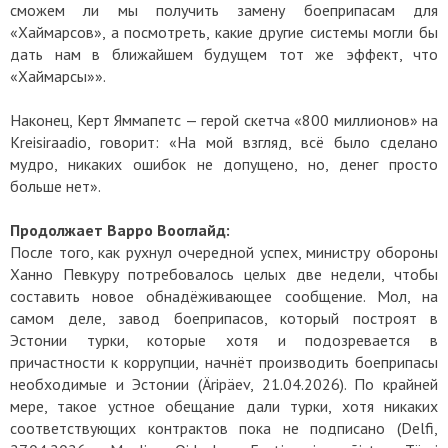
сможем ли мы получить замену боеприпасам для
«Хаймарсов», а посмотреть, какие другие системы могли бы
дать нам в ближайшем будущем тот же эффект, что
«Хаймарсы»».
Наконец, Керт Яммапетс — герой скетча «800 миллионов» на
Kreisiraadio, говорит: «На мой взгляд, всё было сделано
мудро, никаких ошибок не допущено, но, денег просто
больше нет».
Продолжает Варро Вооглайд:
После того, как рухнул очередной успех, министру обороны
Ханно Певкуру потребовалось целых две недели, чтобы
составить новое обнадёживающее сообщение. Мол, на
самом деле, завод боеприпасов, который построят в
Эстонии турки, которые хотя и подозревается в
причастности к коррупции, начнёт производить боеприпасы
необходимые и Эстонии (Äripäev, 21.04.2026). По крайней
мере, такое устное обещание дали турки, хотя никаких
соответствующих контрактов пока не подписано (Delfi,