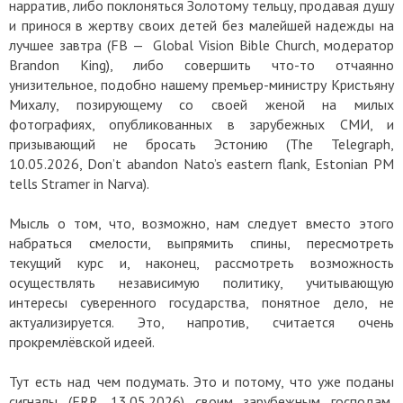
нарратив, либо поклоняться Золотому тельцу, продавая душу
и принося в жертву своих детей без малейшей надежды на
лучшее завтра (FB — Global Vision Bible Church, модератор
Brandon King), либо совершить что-то отчаянно
унизительное, подобно нашему премьер-министру Кристьяну
Михалу, позирующему со своей женой на милых
фотографиях, опубликованных в зарубежных СМИ, и
призывающий не бросать Эстонию (The Telegraph,
10.05.2026, Don’t abandon Nato’s eastern flank, Estonian PM
tells Stramer in Narva).
Мысль о том, что, возможно, нам следует вместо этого
набраться смелости, выпрямить спины, пересмотреть
текущий курс и, наконец, рассмотреть возможность
осуществлять независимую политику, учитывающую
интересы суверенного государства, понятное дело, не
актуализируется. Это, напротив, считается очень
прокремлёвской идеей.
Тут есть над чем подумать. Это и потому, что уже поданы
сигналы (ERR, 13.05.2026) своим зарубежным господам,