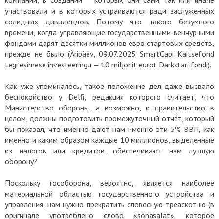
компании, в создании которых они сами так или иначе
участвовали и в которых устраиваются ради заслуженных
солидных дивидендов. Потому что такого безумного
времени, когда управляющие государственными венчурными
фондами дарят десятки миллионов евро стартовых средств,
прежде не было (Äripäev, 09.07.2025 SmartCapi Kaitsefond
tegi esimese investeeringu — 10 miljonit eurot Darkstari fondi).
Как уже упоминалось, такое положение дел даже вызвало
беспокойство у Delfi, редакция которого считает, что
Министерство обороны, а возможно, и правительство в
целом, должны подготовить промежуточный отчёт, который
бы показал, что именно дают нам именно эти 5% ВВП, как
именно и каким образом каждые 10 миллионов, выделенные
из налогов или кредитов, обеспечивают нам лучшую
оборону?
Поскольку гособорона, вероятно, является наиболее
материальной областью государственного устройства и
управления, нам нужно прекратить словесную треаскотню (в
оригинале употреблено слово «sõnasalat», которое