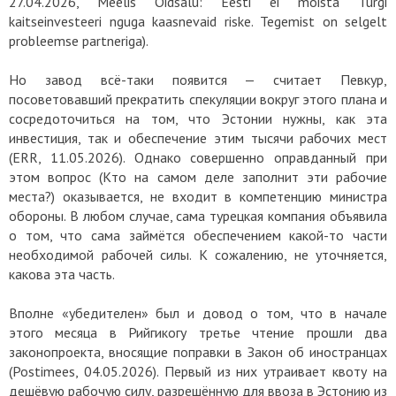
27.04.2026, Meelis Oidsalu: Eesti ei mõista Türgi
kaitseinvesteeri nguga kaasnevaid riske. Tegemist on selgelt
probleemse partneriga).
Но завод всё-таки появится — считает Певкур,
посоветовавший прекратить спекуляции вокруг этого плана и
сосредоточиться на том, что Эстонии нужны, как эта
инвестиция, так и обеспечение этим тысячи рабочих мест
(ERR, 11.05.2026). Однако совершенно оправданный при
этом вопрос (Кто на самом деле заполнит эти рабочие
места?) оказывается, не входит в компетенцию министра
обороны. В любом случае, сама турецкая компания объявила
о том, что сама займётся обеспечением какой-то части
необходимой рабочей силы. К сожалению, не уточняется,
какова эта часть.
Вполне «убедителен» был и довод о том, что в начале
этого месяца в Рийгикогу третье чтение прошли два
законопроекта, вносящие поправки в Закон об иностранцах
(Postimees, 04.05.2026). Первый из них утраивает квоту на
дешёвую рабочую силу, разрешённую для ввоза в Эстонию из