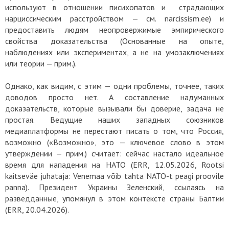
используют в отношении писихопатов и страдающих
нарциссическим расстройством — см. narcissism.ee) и
предоставить людям неопровержимые эмпирического
свойства доказательства (Основанные на опыте,
наблюдениях или экспериментах, а не на умозаключениях
или теории — прим.).
Однако, как видим, с этим — одни проблемы, точнее, таких
доводов просто нет. А составление надуманных
доказательств, которые вызывали бы доверие, задача не
простая. Ведущие наших западных союзников
медиаплатформы не перестают писать о том, что Россия,
возможно («Возможно», это — ключевое слово в этом
утверждении — прим.) считает: сейчас настало идеальное
время для нападения на НАТО (ERR, 12.05.2026, Rootsi
kaitseväe juhataja: Venemaa võib tahta NATO-t peagi proovile
panna). Президент Украины Зеленский, ссылаясь на
разведданные, упомянул в этом контексте страны Балтии
(ERR, 20.04.2026).