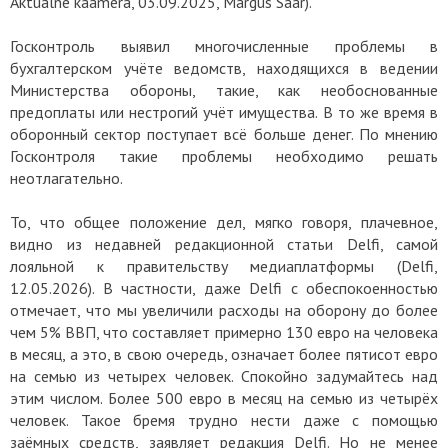
Aktualne kaamera, 03.09.2025, Маrgus Saar).
Госконтроль выявил многочисленные проблемы в
бухгалтерском учёте ведомств, находящихся в ведении
Министерства обороны, такие, как необоснованные
предоплаты или нестрогий учёт имущества. В то же время в
оборонный сектор поступает всё больше денег. По мнению
Госконтроля такие проблемы необходимо решать
неотлагательно.
То, что общее положение дел, мягко говоря, плачевное,
видно из недавней редакционной статьи Delfi, самой
лояльной к правительству медиаплатформы (Delfi,
12.05.2026). В частности, даже Delfi с обеспокоенностью
отмечает, что мы увеличили расходы на оборону до более
чем 5% ВВП, что составляет примерно 130 евро на человека
в месяц, а это, в свою очередь, означает более пятисот евро
на семью из четырех человек. Спокойно задумайтесь над
этим числом. Более 500 евро в месяц на семью из четырёх
человек. Такое бремя трудно нести даже с помощью
заёмных средств, заявляет редакция Delfi. Но не менее