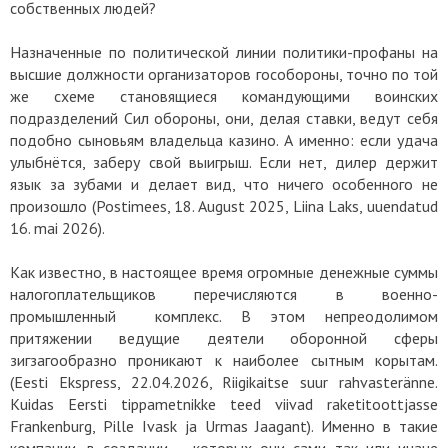
собственных людей?
Назначенные по политической линии политики-профаны на
высшие должности организаторов гособороны, точно по той
же схеме становящиеся командующими воинских
подразделений Сил обороны, они, делая ставки, ведут себя
подобно сыновьям владельца казино. А именно: если удача
улыбнётся, заберу свой выигрыш. Если нет, дилер держит
язык за зубами и делает вид, что ничего особенного не
произошло (Postimees, 18. August 2025, Liina Laks, uuendatud
16. mai 2026).
Как известно, в настоящее время огромные денежные суммы
налогоплательщиков перечисляются в военно-
промышленный комплекс. В этом непреодолимом
притяжении ведущие деятели оборонной сферы
зигзагообразно проникают к наиболее сытным корытам.
(Eesti Ekspress, 22.04.2026, Riigikaitse suur rahvasteränne.
Kuidas Eersti tippametnikke teed viivad raketitoottjasse
Frankenburg, Pille Ivask ja Urmas Jaagant). Именно в такие