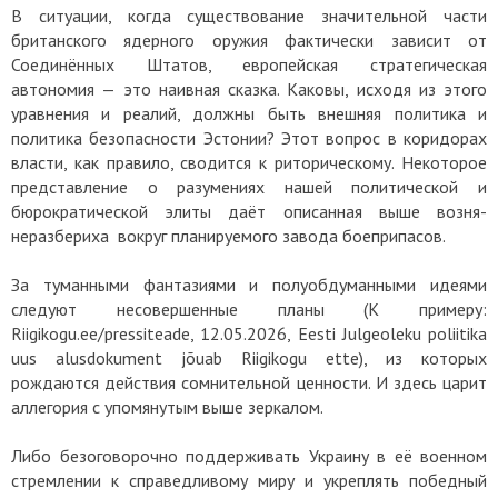
В ситуации, когда существование значительной части
британского ядерного оружия фактически зависит от
Соединённых Штатов, европейская стратегическая
автономия — это наивная сказка. Каковы, исходя из этого
уравнения и реалий, должны быть внешняя политика и
политика безопасности Эстонии? Этот вопрос в коридорах
власти, как правило, сводится к риторическому. Некоторое
представление о разумениях нашей политической и
бюрократической элиты даёт описанная выше возня-
неразбериха вокруг планируемого завода боеприпасов.
За туманными фантазиями и полуобдуманными идеями
следуют неcовершенные планы (К примеру:
Riigikogu.ee/pressiteade, 12.05.2026, Eesti Julgeoleku poliitika
uus alusdokument jõuab Riigikogu ette), из которых
рождаются действия сомнительной ценности. И здесь царит
аллегория с упомянутым выше зеркалом.
Либо безоговорочно поддерживать Украину в её военном
стремлении к справедливому миру и укреплять победный