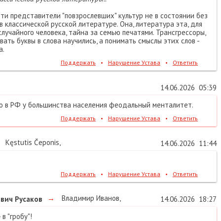
Эти представители "повзрослевших" культур не в состоянии без
 в классической русской литературе. Она, литература эта, для
случайного человека, тайна за семью печатями. Трансгрессоры,
ывать буквы в слова научились, а понимать смыслы этих слов -
а.
Поддержать
•
Нарушение Устава
•
Ответить
14.06.2026
05:39
то в РФ у большинства населения феодальный менталитет.
Поддержать
•
Нарушение Устава
•
Ответить
Kęstutis Čeponis
,
14.06.2026
11:44
Поддержать
•
Нарушение Устава
•
Ответить
→
Владимир Иванов
,
вич Русаков
14.06.2026
18:27
в "гробу"!