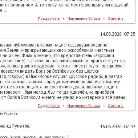
 с пониманием. А то топчутся на месте, женщину им подавай.
...
Поддержать
•
Нарушение Устава
•
Ответить
14.06.2026
07:25
 начали публиковать явных нацистов, завуалированно
ия Земли, и прикрывающих свои оскорбления «частным
ни о чём. Жаль, конечно, что представитель «взрослой
ладенчеством) так лихо вешающий ярлыки не присутствует на
ия», но всё равно подобные тексты приветствую - расширяют
 позволяя видеть Boris’ов Bozhkov’ых без шелухи.
ся, говорил) в Нью-Йорке слушал «русское радио», в разгар
й… на радиостанцию с предложениями по окончательному
ских не по границам, а по состоянию души, звонили люди с
 говором… был молод, был тогда удивлён, но приобрёл
 от Boris’a Bozhkov’a ничего не узнал, но интересно всё равно.
Поддержать
•
Нарушение Устава
•
Ответить
ч Русаков
ланд Руматов
,
16.06.2026
07:42
лассической русской литературы.."