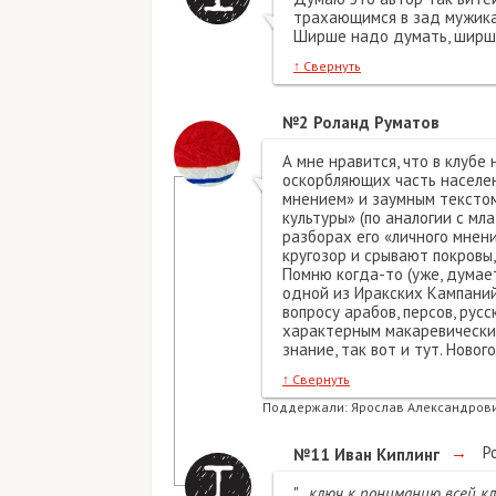
трахающимся в зад мужикам
Ширше надо думать, ширше
↑
Свернуть
№2
Роланд Руматов
А мне нравится, что в клубе
оскорбляющих часть населен
мнением» и заумным текстом 
культуры» (по аналогии с м
разборах его «личного мнен
кругозор и срывают покровы,
Помню когда-то (уже, думает
одной из Иракских Кампани
вопросу арабов, персов, рус
характерным макаревическим
знание, так вот и тут. Нового
↑
Свернуть
Поддержали:
Ярослав Александрови
→
Ро
№11
Иван Киплинг
"
.. ключ к пониманию всей к