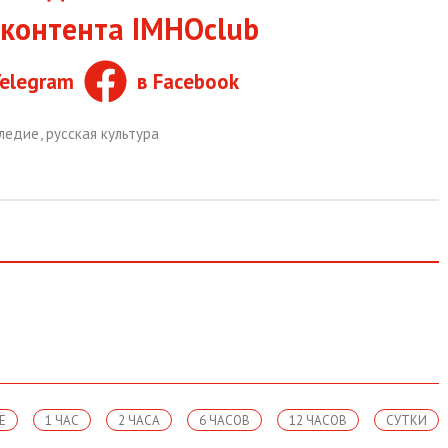
контента IMHOclub
Telegram
в Facebook
следие
,
русская культура
Е
1 ЧАС
2 ЧАСА
6 ЧАСОВ
12 ЧАСОВ
СУТКИ