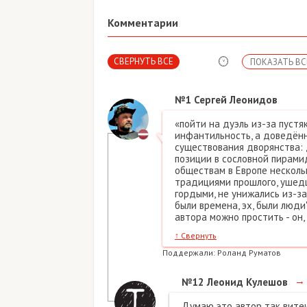
Комментарии
СВЕРНУТЬ ВСЕ
ПОКАЗАТЬ ВС
№1
Сергей Леонидов
«пойти на дуэль из-за пустя
инфантильность, а доведённ
существования дворянства: 
позиции в сословной пирами
обществам в Европе несколь
традициями прошлого, ушед
гордыми, не унижались из-за 
были времена, эх, были люди
автора можно простить - он,
↑
Свернуть
Поддержали:
Роланд Руматов
→
№12
Леонид Кулешов
Думаю это автор так витеи