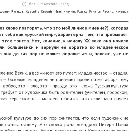
больше месяца назад
дрович Русаков
,
Kęstutis Čeponis
,
Иван Киплинг
,
Роланд Руматов
,
Леонид Кулешов
,
ез слово повторять, что это моё личное мнение?), которая
т себя как «русский мир», характерна тем, что пребывает
этак триста. Нет, конечно, к началу XX века она начала
шли большевики и вернули её обратно во младенческое
 она до сих пор не может оправиться и, похоже, уже не
ению Велик, а всё «иное» его пугает; младенчество — стадия,
и — базовые; младенец не понимает иронии и метафоры, ему
добро, это — зло, это — правда, это — ложь. Русская культура
требует от художника быть родителем (учителем, пророком,
кая серьёзность — младенец боится, что если папа начнёт
сской культуре до сих пор считается, что если художник не
 не по-настоящему. Это своего рода «синдром Питера Пэна»
о обаяния, но с тяжёлыми последствиями. Когда стадия «хочу