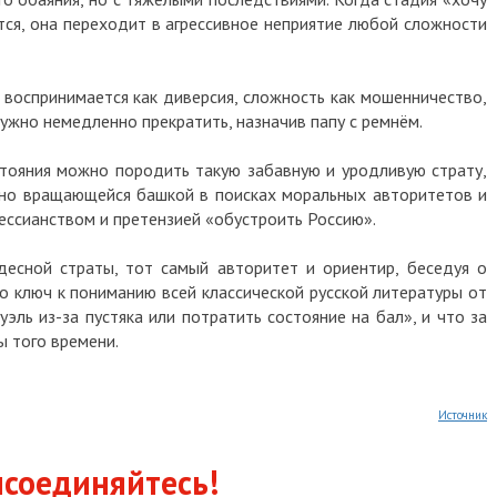
ется, она переходит в агрессивное неприятие любой сложности
 воспринимается как диверсия, сложность как мошенничество,
нужно немедленно прекратить, назначив папу с ремнём.
стояния можно породить такую забавную и уродливую страту,
вечно вращающейся башкой в поисках моральных авторитетов и
мессианством и претензией «обустроить Россию».
десной страты, тот самый авторитет и ориентир, беседуя о
что ключ к пониманию всей классической русской литературы от
эль из-за пустяка или потратить состояние на бал», и что за
ы того времени.
Источник
соединяйтесь!