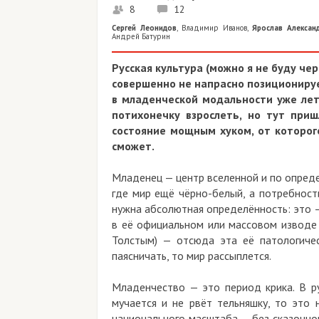
8
12
Сергей Леонидов
,
Владимир Иванов
,
Ярослав Алексан
Андрей Батурин
Русская культура (можно я не буду чер
совершенно не напрасно позиционируе
в младенческой модальности уже лет 
потихонечку взрослеть, но тут при
состояние мощным хуком, от которого
сможет.
Младенец — центр вселенной и по определ
где мир ещё чёрно-белый, а потребност
нужна абсолютная определённость: это — 
в её официальном или массовом изводе 
Толстым) — отсюда эта её патологичес
паясничать, то мир рассыплется.
Младенчество — это период крика. В ру
мучается и не рвёт тельняшку, то это
национального масштаба — без сказочног