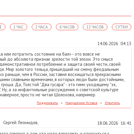
Е
1 ЧАС
2 ЧАСА
6 ЧАСОВ
12 ЧАСОВ
СУТКИ
14.06.2026
04:13
ка или потратить состояние на бал» - это вовсе не
ый до абсолюта признак зрелости той эпохи. Это смысл
демонстративное потребление и защита своей чести, своей
де. Мир золотого тельца, пришедший на смену феодальным
ко раньше, чем в России, заставил восхищаться прекрасными
шими славными временами, в которых люди были достойными,
гроша. Да, Толстой "Два гусара" - это гимн уходящему "эх,
". Ну, а за инфантильные рассуждения о советской культуре
 наверное, просто не читал Шолохова, например.
Поддержать
•
Нарушение Устава
•
Ответить
Сергей Леонидов
,
18.06.2026
16:41
ато говорит о том, что надо взрослеть и относиться к