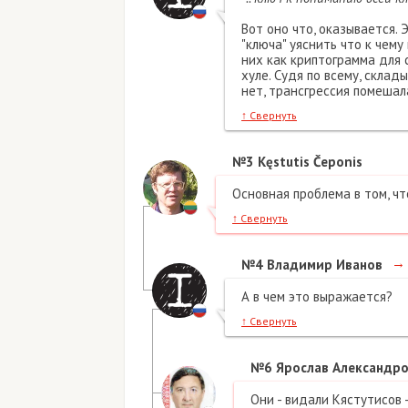
Вот оно что, оказывается. 
"ключа" уяснить что к чему
них как криптограмма для 
хуле. Судя по всему, склад
нет, трансгрессия помешал
↑
Свернуть
№3
Kęstutis Čeponis
Основная проблема в том, ч
↑
Свернуть
→
№4
Владимир Иванов
А в чем это выражается?
↑
Свернуть
№6
Ярослав Александро
Они - видали Кястутисов - 