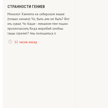
СТРАННОСТИ ГЕНИЕВ
Монолог Хамлета на сибирском языке
(только начало) Чо, быть али не быть? Вот
ить сувал. Чо баше - мекалом-тем тошно
прозлочассить Кода жеребий злобны
ташы стрелит? Аль полошитьса п
12 часов назад