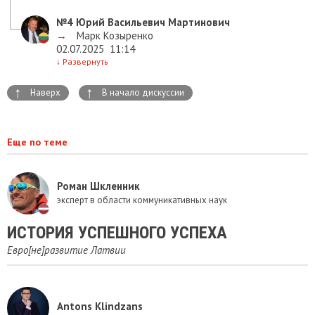
№4
Юрий Васильевич Мартинович
→
Марк Козыренко
02.07.2025
11:14
↓
Развернуть
↑
↑
Наверх
В начало дискуссии
Еще по теме
Роман Шкленник
эксперт в области коммуникативных наук
ИСТОРИЯ УСПЕШНОГО УСПЕХА
Евро[не]развитие Латвии
Antons Klindzans