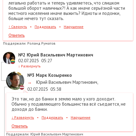
легально работать и теперь удивляетесь, что слишком
большой оборот наличных?! А как иначе серьёзной части
местного населения иначе выжить? Идиоты и подонки,
больше нечего тут сказать.
↑
Свернуть
•
Поддержать
•
Нарушение
Ответить
Поддержали:
Роланд Руматов
№2
Юрий Васильевич Мартинович
02.07.2025
05:27
↓
Развернуть
№3
Марк Козыренко
→
Юрий Васильевич Мартинович
,
02.07.2025
05:38
Это так, но до банки в землю мало у кого доходит.
Обычно у подавляющего большинства всё съедается, не
доходя до банки.
↓
Развернуть
•
Поддержать
•
Нарушение
Ответить
Поддержали:
Юрий Васильевич Мартинович