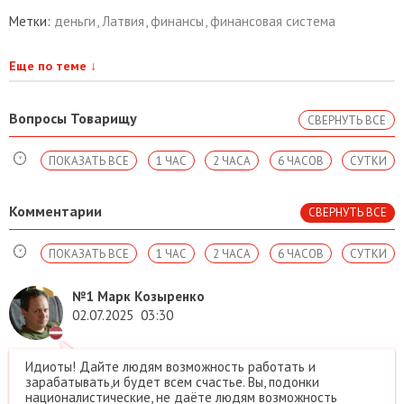
Метки:
деньги
,
Латвия
,
финансы
,
финансовая система
Еще по теме
↓
Вопросы Товарищу
СВЕРНУТЬ ВСЕ
ПОКАЗАТЬ ВСЕ
1 ЧАС
2 ЧАСА
6 ЧАСОВ
СУТКИ
Комментарии
СВЕРНУТЬ ВСЕ
ПОКАЗАТЬ ВСЕ
1 ЧАС
2 ЧАСА
6 ЧАСОВ
СУТКИ
№1
Марк Козыренко
02.07.2025
03:30
Идиоты! Дайте людям возможность работать и
зарабатывать,и будет всем счастье. Вы, подонки
националистические, не даёте людям возможность