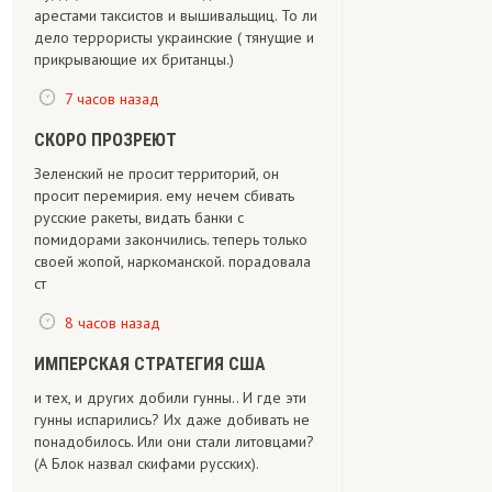
арестами таксистов и вышивальщиц. То ли
дело террористы украинские ( тянущие и
прикрывающие их британцы.)
7 часов назад
СКОРО ПРОЗРЕЮТ
Зеленский не просит территорий, он
просит перемирия. ему нечем сбивать
русские ракеты, видать банки с
помидорами закончились. теперь только
своей жопой, наркоманской. порадовала
ст
8 часов назад
ИМПЕРСКАЯ СТРАТЕГИЯ США
и тех, и других добили гунны.. И где эти
гунны испарились? Их даже добивать не
понадобилось. Или они стали литовцами?
(А Блок назвал скифами русских).