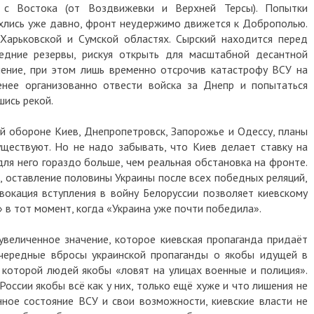
и с Востока (от Воздвижевки и Верхней Терсы). Попытки
хлись уже давно, фронт неудержимо движется к Доброполью.
Харьковской и Сумской областях. Сырский находится перед
едние резервы, рискуя открыть для масштабной десантной
ление, при этом лишь временно отсрочив катастрофу ВСУ на
енее организованно отвести войска за Днепр и попытаться
ись рекой.
ой обороне Киев, Днепропетровск, Запорожье и Одессу, планы
ществуют. Но не надо забывать, что Киев делает ставку на
ля него гораздо больше, чем реальная обстановка на фронте.
 оставление половины Украины после всех победных реляций,
вокация вступления в войну Белоруссии позволяет киевскому
 в тот момент, когда «Украина уже почти победила».
увеличенное значение, которое киевская пропаганда придаёт
чередные вбросы украинской пропаганды о якобы идущей в
 которой людей якобы «ловят на улицах военные и полиция».
оссии якобы всё как у них, только ещё хуже и что лишения не
нное состояние ВСУ и свои возможности, киевские власти не