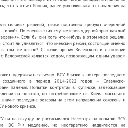
ь, что в ответ Япония, ранее уклонявшаяся от нападения на
тели силовых решений, также постоянно требуют очередной
ть — воюй». По мнению этих «мушкетёров ядерной эры» каждый
творения». Если бы они хоть что-нибудь в этом мире решали,
. Стоит ли удивляться, что киевский режим, состоящий именно
т в том же ключе? С точки зрения Зеленского и с позиции
ы с Белоруссией является ходом, позволяющим одним ударом
ожет удерживаться вечно. ВСУ близки к потере последнего
на, созданного в период 2014-2022 годов — Славянско-
рани падения. Попытки контратак в Купянске, задержавшие
авлении на полгода, но потребовавшие от Киева массового
а значит последние резервы на этом направлении сожжены и
У нового кризиса.
У ни на секунду не рассасывался. Несмотря на попытки ВСУ
ска, ВС РФ медленно, но неотвратимо надвигаются на