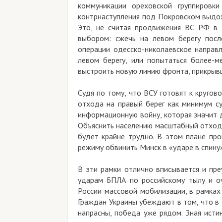
коммуникации ореховской группировк
контрнаступления под Покровском выдо
Это, не считая продвижения ВС РФ в 
выбором: сжечь на левом берегу посл
операции одесско-николаевское направ
левом берегу, или попытаться более-м
выстроить новую линию фронта, прикрывш
Судя по тому, что ВСУ готовят к кругов
отхода на правый берег как минимум су
информационную войну, которая значит д
Объяснить населению масштабный отход,
будет крайне трудно. В этом плане про
режиму обвинить Минск в «ударе в спину»
В эти рамки отлично вписывается и пре
ударам БПЛА по российскому тылу и о
России массовой мобилизации, в рамках
Граждан Украины убеждают в том, что в Р
напрасны, победа уже рядом. Зная исти