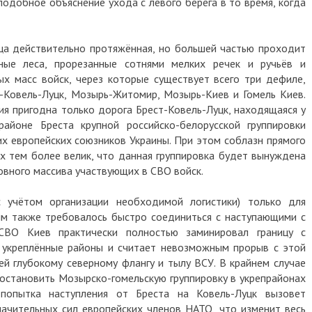
подобное объяснение ухода с левого берега в то время, когда
ица действительно протяжённая, но большей частью проходит
ые леса, прорезанные сотнями мелких речек и ручьёв и
х масс войск, через которые существует всего три дефиле,
-Ковель-Луцк, Мозырь-Житомир, Мозырь-Киев и Гомель Киев.
ия пригодна только дорога Брест-Ковель-Луцк, находящаяся у
районе Бреста крупной российско-белорусской группировки
х европейских союзников Украины. При этом соблазн прямого
х тем более велик, что данная группировка будет вынуждена
новного массива участвующих в СВО войск.
 учётом организации необходимой логистики) только для
ым также требовалось быстро соединиться с наступающими с
СВО Киев практически полностью заминировал границу с
 укреплённые районы и считает невозможным прорыв с этой
ей глубокому северному флангу и тылу ВСУ. В крайнем случае
 остановить Мозырско-гомельскую группировку в укрепрайонах
попытка наступления от Бреста на Ковель-Луцк вызовет
ачительных сил европейских членов НАТО, что изменит весь