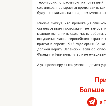
территории, с расчётом на ответный
союзников, постарается представить как
будут настаивать на западном вмешатель
Многие скажут, что провокация слишком
организовывал провокации, не заморачи
главное выполнить свою часть работы, а
вступление части европейских стран в
приход в апреле 1945 года армии Венка в
должен верить Зеленский, если об опас
Франция и Германия, чуть ли не ежеднев
А уж провоцируют как умеют — других укр
При
Больше 
в 