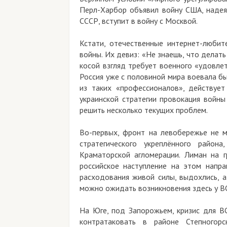
Перл-Харбор объявил войну США, надеяс
СССР, вступит в войну с Москвой.
Кстати, отечественные интернет-люби
войны. Их девиз: «Не знаешь, что дела
косой взгляд требует военного «удовле
Россия уже с половиной мира воевала бы
из таких «профессионалов», действуе
украинской стратегии провокация войн
решить несколько текущих проблем.
Во-первых, фронт на левобережье не м
стратегического укреплённого райо
Краматорской агломерации. Лиман на г
российское наступление на этом напр
расходования живой силы, выдохлись, 
можно ожидать возникновения здесь у ВС
На Юге, под Запорожьем, кризис для ВС
контратаковать в районе Степногор