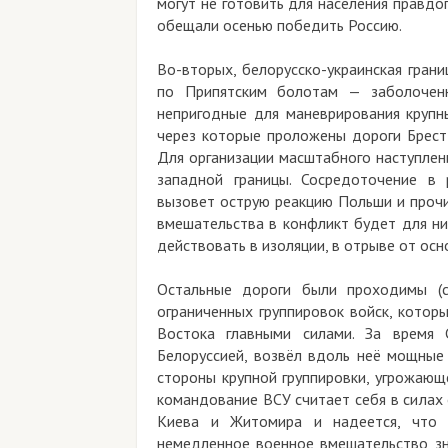
могут не готовить для населения правдо
обещали осенью победить Россию.
Во-вторых, белорусско-украинская гран
по Припятским болотам — заболоченн
непригодные для маневрирования крупны
через которые проложены дороги Брест
Для организации масштабного наступлен
западной границы. Сосредоточение в 
вызовет острую реакцию Польши и прочи
вмешательства в конфликт будет для ни
действовать в изоляции, в отрыве от ос
Остальные дороги были проходимы (с
ограниченных группировок войск, котор
Востока главными силами. За время 
Белоруссией, возвёл вдоль неё мощные
стороны крупной группировки, угрожающ
командование ВСУ считает себя в силах
Киева и Житомира и надеется, что 
немедленное военное вмешательство зн