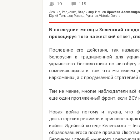
10
118
Леонид Радченко
,
Владимир Иванов
,
Ярослав Александро
Юрий Томашов
,
Роланд Руматов
,
Victoria Dorais
В последние месяцы Зеленский неодн
провоцируя того на жёсткий ответ, с
Последние его действия, так называе
Белорусии в традиционной для украи
украинского беспилотника по автобусу
сомневающихся в том, что мы имеем д
наркомана», а с продуманной стратегией 
Тем не менее, многие наблюдатели всё 
ещё один протяжённый фронт, если ВСУ н
Новая война потому и нужна, что ф
диктаторских режимов в принципе харак
войны. Идейный «отец» Зеленского — Гитл
образовавшегося после провала Люфтва
Берлином условий «мирного урегулирова