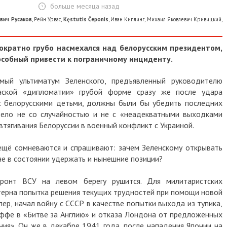
больше месяца назад
вич Русаков
,
Рейн Урвас
,
Kęstutis Čeponis
,
Иван Киплинг
,
Михаил Яковлевич Кривицкий
,
ократно грубо насмехался над белорусским президентом,
пособный привести к пограничному инциденту.
мый ультиматум Зеленского, предъявленный руководителю
нской «дипломатии» грубой форме сразу же после удара
 с белорусскими детьми, должны были бы убедить последних
ело не со случайностью и не с «неадекватными выходками
втягивания Белоруссии в военный конфликт с Украиной.
ещё сомневаются и спрашивают: зачем Зеленскому открывать
е в состоянии удержать и нынешние позиции?
ронт ВСУ на левом берегу рушится. Для милитаристских
терна попытка решения текущих трудностей при помощи новой
ер, начал войну с СССР в качестве попытки выхода из тупика,
ффе в «Битве за Англию» и отказа Лондона от предложенных
ния». Он же в декабре 1941 года, после нападения Японии на