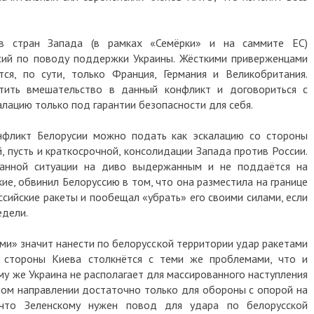
ов стран Запада (в рамках «Семёрки» и на саммите ЕС)
сий по поводу поддержки Украины. Жёсткими приверженцами
я, по сути, только Франция, Германия и Великобритания.
тить вмешательство в данный конфликт и договориться с
алацию только под гарантии безопасности для себя.
онфликт Белорусии можно подать как эскалацию со стороны
й, пусть и краткосрочной, консолидации Запада против России.
данной ситуации на диво выдержанным и не поддаётся на
ие, обвинил Белоруссию в том, что она разместила на границе
сийские ракеты и пообещал «убрать» его своими силами, если
едели.
ми» значит нанести по белорусской территории удар ракетами
 стороны Киева столкнётся с теми же проблемами, что и
му же Украина не располагает для массированного наступления
ном направлении достаточно только для обороны с опорой на
 что Зеленскому нужен повод для удара по белорусской