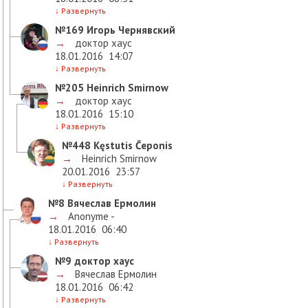
↓
Развернуть
№169
Игорь Чернявский
→
доктор хаус
18.01.2016
14:07
↓
Развернуть
№205
Heinrich Smirnow
→
доктор хаус
18.01.2016
15:10
↓
Развернуть
№448
Kęstutis Čeponis
→
Heinrich Smirnow
20.01.2016
23:57
↓
Развернуть
№8
Вячеслав Ермолин
→
Anonyme -
18.01.2016
06:40
↓
Развернуть
№9
доктор хаус
→
Вячеслав Ермолин
18.01.2016
06:42
↓
Развернуть