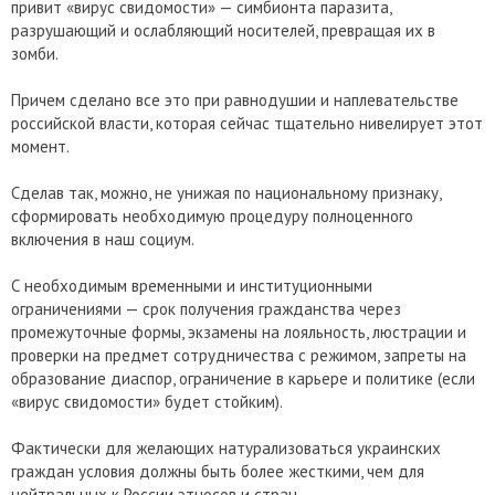
привит «вирус свидомости» — симбионта паразита,
разрушающий и ослабляющий носителей, превращая их в
зомби.
Причем сделано все это при равнодушии и наплевательстве
российской власти, которая сейчас тщательно нивелирует этот
момент.
Сделав так, можно, не унижая по национальному признаку,
сформировать необходимую процедуру полноценного
включения в наш социум.
С необходимым временными и институционными
ограничениями — срок получения гражданства через
промежуточные формы, экзамены на лояльность, люстрации и
проверки на предмет сотрудничества с режимом, запреты на
образование диаспор, ограничение в карьере и политике (если
«вирус свидомости» будет стойким).
Фактически для желающих натурализоваться украинских
граждан условия должны быть более жесткими, чем для
нейтральных к России этносов и стран.