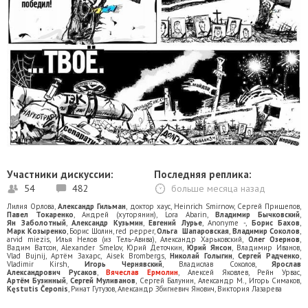
Участники дискуссии:
Последняя реплика:
54
482
больше месяца назад
Лилия Орлова
,
Александр Гильман
,
доктор хаус
,
Heinrich Smirnow
,
Сергей Прищепов
,
Павел Токаренко
,
Андрей (хуторянин)
,
Lora Abarin
,
Владимир Бычковский
,
Ян Заболотный
,
Александр Кузьмин
,
Евгений Лурье
,
Anonyme -
,
Борис Бахов
,
Марк Козыренко
,
Борис Шолин
,
red pepper
,
Ольга Шапаровская
,
Владимир Соколов
,
arvid miezis
,
Илья Нелов (из Тель-Авива)
,
Александр Харьковский
,
Олег Озернов
,
Вадим Ватсон
,
Alexander Smelov
,
Юрий Деточкин
,
Юрий Янсон
,
Владимир Иванов
,
Vlad Bujnij
,
Артём Захарс
,
Aisek Brombergs
,
Николай Голыгин
,
Сергей Радченко
,
Vladimir Kirsh
,
Игорь Чернявский
,
Владислав Соколов
,
Ярослав
Александрович Русаков
,
Вячеслав Ермолин
,
Алексей Яковлев
,
Рейн Урвас
,
Артём Бузинный
,
Сергей Муливанов
,
Сергей Балунин
,
Александр М.
,
Игорь Симаков
,
Kęstutis Čeponis
,
Ринат Гутузов
,
Александр Збигневич Янович
,
Виктория Лазарева