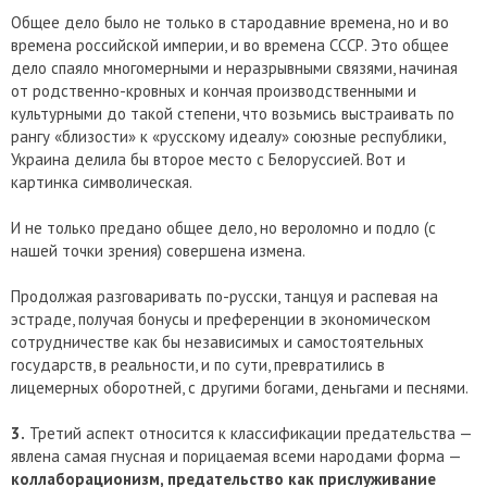
Общее дело было не только в стародавние времена, но и во
времена российской империи, и во времена СССР. Это общее
дело спаяло многомерными и неразрывными связями, начиная
от родственно-кровных и кончая производственными и
культурными до такой степени, что возьмись выстраивать по
рангу «близости» к «русскому идеалу» союзные республики,
Украина делила бы второе место с Белоруссией. Вот и
картинка символическая.
И не только предано общее дело, но вероломно и подло (с
нашей точки зрения) совершена измена.
Продолжая разговаривать по-русски, танцуя и распевая на
эстраде, получая бонусы и преференции в экономическом
сотрудничестве как бы независимых и самостоятельных
государств, в реальности, и по сути, превратились в
лицемерных оборотней, с другими богами, деньгами и песнями.
3.
Третий аспект относится к классификации предательства —
явлена самая гнусная и порицаемая всеми народами форма —
коллаборационизм, предательство как прислуживание