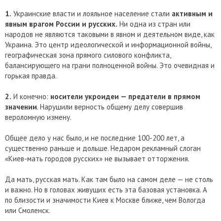
1.
Украинские власти и лояльное население стали
активным и
явным врагом России и русских.
Ни одна из стран или
народов не являются таковыми в явном и деятельном виде, как
Украина. Это центр идеологической и информационной войны,
географическая зона прямого силового конфликта,
балансирующего на грани полноценной войны. Это очевидная и
горькая правда.
2.
И конечно:
носители укроидеи — предатели в прямом
значении
. Нарушили верность общему делу совершив
вероломную измену.
Общее дело у нас было, и не последние 100-200 лет, а
существенно раньше и дольше. Недаром рекламный слоган
«Киев-мать городов русских» не вызывает отторжения.
Да мать, русская мать. Как там было на самом деле — не столь
и важно. Но в головах живущих есть эта базовая установка. А
по близости и значимости Киев к Москве ближе, чем Вологда
или Смоленск.