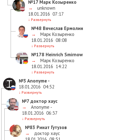
№17
Марк Козыренко
→
unknown
18.01.2016
07:17
↓
Развернуть
№48
Вячеслав Ермолин
→
Марк Козыренко
18.01.2016
08:08
↓
Развернуть
№178
Heinrich Smirnow
→
Марк Козыренко
18.01.2016
14:22
↓
Развернуть
№3
Anonyme -
18.01.2016
04:52
↓
Развернуть
№7
доктор хаус
→
Anonyme -
18.01.2016
06:37
↓
Развернуть
№83
Ринат Гутузов
→
доктор хаус
18.01.2016
08:51