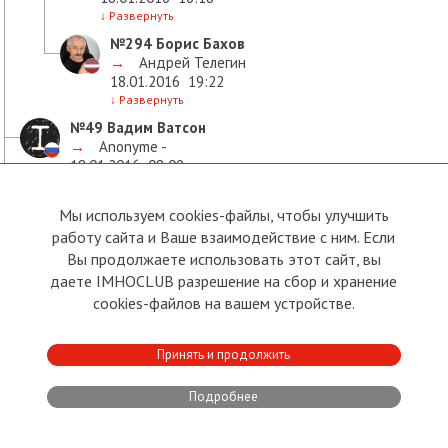
↓
Развернуть
№294
Борис Бахов
→
Андрей Телегин
18.01.2016
19:22
↓
Развернуть
№49
Вадим Ватсон
→
Anonyme -
18.01.2016
08:09
↓
Развернуть
№145
Vlad Bujnij
Мы используем cookies-файлы, чтобы улучшить
→
Anonyme -
работу сайта и Ваше взаимодействие с ним. Если
18.01.2016
12:44
Вы продолжаете использовать этот сайт, вы
↓
Развернуть
даете IMHOCLUB разрешение на сбор и хранение
№168
Игорь Чернявский
cookies-файлов на вашем устройстве.
→
Anonyme -
18.01.2016
14:04
↓
Развернуть
Принять и продолжить
№420
Владимир Хабаров
Подробнее
→
Anonyme -
19.01.2016
18:27
↓
Развернуть