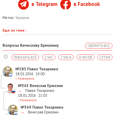
в Telegram
в Facebook
Метки:
Украина
Еще по теме
↓
Вопросы Вячеславу Ермолину
СВЕРНУТЬ ВСЕ
ПОКАЗАТЬ ВСЕ
1 ЧАС
2 ЧАСА
6 ЧАСОВ
СУТКИ
№285
Павел Токаренко
18.01.2016
19:00
↓
Развернуть
№363
Вячеслав Ермолин
→
Павел Токаренко
18.01.2016
21:03
↓
Развернуть
№369
Павел Токаренко
→
Вячеслав Ермолин