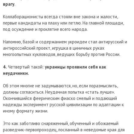
врагу
.
Коллаборационисты всегда стояли вне закона и жалости,
первые кандидаты на плаху или петлю. На главной площади,
под осуждение и проклятие всего народа.
Напомню, базой и содержанием укроидеи стал антирусский и
антироссийский проект, игрушка в циничных руках
многоопытных кукловодов, ведущих борьбу против России.
4.
Четвертый такой:
украинцы проявили себя как
неудачники.
Об этом многие не задумываются, но, если поразмыслить,
должны согласиться. Неудачная попытка «стать лучше».
Окончившийся феерическим фиаско смелый и подающий
надежды эксперимент русской цивилизации по адаптации к
иному формату жизни.
Это как заботливо снаряженный, обученный и обожаемый
разведчик-первопроходец, посланный в неведомые края для