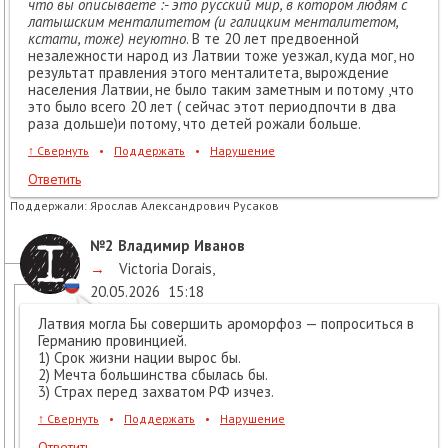
что вы описываете :- это русский мир, в котором людям с
латышским менталитетом (и галицким менталитетом,
кстати, тоже) неуютно
. В те 20 лет предвоенной
незалежности народ из Латвии тоже уезжал, куда мог, но
результат правления этого менталитета, вырождение
населения Латвии, не было таким заметным и потому ,что
это было всего 20 лет ( сейчас этот периодпочти в два
раза дольше)и потому, что детей рожали больше.
↑
Свернуть
•
Поддержать
•
Нарушение
Ответить
Поддержали:
Ярослав Александрович Русаков
№2
Владимир Иванов
→
Victoria Dorais
,
20.05.2026
15:18
Латвия могла Бы совершить ароморфоз — попроситься в
Германию провинцией.
1) Срок жизни нации вырос бы.
2) Мечта большинства сбылась бы.
3) Страх перед захватом РФ изчез.
↑
Свернуть
•
Поддержать
•
Нарушение
Ответить