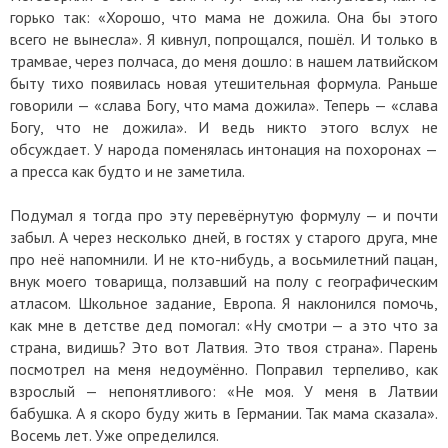
горько так: «Хорошо, что мама не дожила. Она бы этого
всего не вынесла». Я кивнул, попрощался, пошёл. И только в
трамвае, через полчаса, до меня дошло: в нашем латвийском
быту тихо появилась новая утешительная формула. Раньше
говорили — «слава Богу, что мама дожила». Теперь — «слава
Богу, что не дожила». И ведь никто этого вслух не
обсуждает. У народа поменялась интонация на похоронах —
а пресса как будто и не заметила.
Подумал я тогда про эту перевёрнутую формулу — и почти
забыл. А через несколько дней, в гостях у старого друга, мне
про неё напомнили. И не кто-нибудь, а восьмилетний пацан,
внук моего товарища, ползавший на полу с географическим
атласом. Школьное задание, Европа. Я наклонился помочь,
как мне в детстве дед помогал: «Ну смотри — а это что за
страна, видишь? Это вот Латвия. Это твоя страна». Парень
посмотрел на меня недоумённо. Поправил терпеливо, как
взрослый — непонятливого: «Не моя. У меня в Латвии
бабушка. А я скоро буду жить в Германии. Так мама сказала».
Восемь лет. Уже определился.