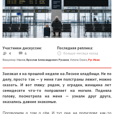
Участники дискуссии:
Последняя реплика:
4
6
больше месяца назад
Владимир Иванов
,
Ярослав Александрович Русаков
,
Victoria Dorais
,
Рус Иван
Заезжал я на прошлой неделе на Лесное кладбище. Не по
делу, просто так — у меня там полстраны лежит, можно
сказать. И вот гляжу: рядом, у оградки, женщина лет
семидесяти что-то поправляет на могиле. Подняла
голову, посмотрела на меня — узнали друг друга,
оказались давние знакомые.
Поговорили о том о сём. И тут она, на полуслове, как-то