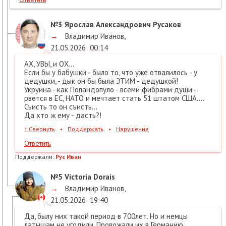
№3
Ярослав Александрович Русаков
→
Владимир Иванов
,
21.05.2026
00:14
АХ, УВЫ, и ОХ...
Если бы у бабушки - было то, что уже отвалилось - у
дедушки, - дык он бы была ЭТИМ - дедушкой!
Укруина - как Попандопуло - всеми фибрами души -
рвется в ЕС, НАТО и мечтает стать 51 штатом США....
Съисть то он съисть...
Да хто ж ему - дасть?!
↑
Свернуть
•
Поддержать
•
Нарушение
Ответить
Поддержали:
Рус Иван
№5
Victoria Dorais
→
Владимир Иванов
,
21.05.2026
19:40
Да, былу них такой период в 700лет. Но и немцы
латышам не угодили. Провожали их в Германию