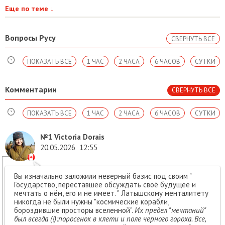
Еще по теме
↓
Вопросы Русу
СВЕРНУТЬ ВСЕ
ПОКАЗАТЬ ВСЕ
1 ЧАС
2 ЧАСА
6 ЧАСОВ
СУТКИ
Комментарии
СВЕРНУТЬ ВСЕ
ПОКАЗАТЬ ВСЕ
1 ЧАС
2 ЧАСА
6 ЧАСОВ
СУТКИ
№1
Victoria Dorais
20.05.2026
12:55
Вы изначально заложили неверный базис под своим "
Государство, переставшее обсуждать своё будущее и
мечтать о нём, его и не имеет. " Латышскому менталитету
никогда не были нужны "космические корабли,
бороздившие просторы вселенной".
Их предел "мечтаний"
был всегда (!):поросенок в клети и поле черного гороха. Все,