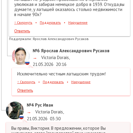
улюлюкая и забирая немецкое добро в 1939. Откуда,вы
думаете, у латышей оказалось столько недвижимости
в начале 90х?
↑
Свернуть
•
Поддержать
•
Нарушение
Ответить
Поддержали:
Ярослав Александрович Русаков
№6
Ярослав Александрович Русаков
→
Victoria Dorais
,
21.05.2026
20:16
Исключительно честным латышским трудом!
↑
Свернуть
•
Поддержать
•
Нарушение
Ответить
№4
Рус Иван
→
Victoria Dorais
,
21.05.2026
03:30
Вы правы, Виктория. В предложении, которое Вы