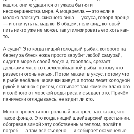
кашля, они ж удавятся от ужаса бытия и
несовершенства мира. А моцарелла — это если в
молоко плеснуть скисшего вина — уксуса, говоря проще
— и откинуть на марлю. В общем, неликвид, который
пить никто уже не может, так утилизировать его хоть как-
то.
А суши? Это когда нищий голодный рыбак, которого на
берегу за блеск ножа просто зарубит любой самурай,
сидит в море в своей лодке и, торопясь, срезает
дольками мясо со свежепойманной рыбы, потому что
развести огонь нельзя. Потом макает в уксус, потому что
в рыбе весёлые червячки живут, а потом лезет холодной
рукой в мешок с рисом, скатывает там комочек влажного
и солёного от морской воды риса и съедает это. Причём
панически оглядываясь, не видит ли кто.
Можно провести контрольный выстрел, рассказав, что
такое фондю. Это когда нищий швейцарский крестьянин,
обогревая зимой хату собственным теплом, ползёт в
погреб — а там всё съедено — и собирает окаменелые