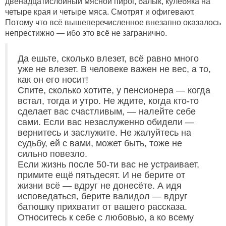
двенадцатислойный мясной пирог, балык, кулебяка на
четыре края и четыре мяса. Смотрят и офигевают.
Потому что всё вышеперечисленное внезапно оказалось
непрестижно — ибо это всё не загранично.
Да ешьте, сколько влезет, всё равно много
уже не влезет. В человеке важен не вес, а то,
как он его носит!
Спите, сколько хотите, у пенсионера — когда
встал, тогда и утро. Не ждите, когда кто-то
сделает вас счастливым, — налейте себе
сами. Если вас незаслуженно обидели —
вернитесь и заслужите. Не жалуйтесь на
судьбу, ей с вами, может быть, тоже не
сильно повезло.
Если жизнь после 50-ти вас не устраивает,
примите ещё пятьдесят. И не берите от
жизни всё — вдруг не донесёте. А идя
исповедаться, берите валидол — вдруг
батюшку прихватит от вашего рассказа.
Относитесь к себе с любовью, а ко всему