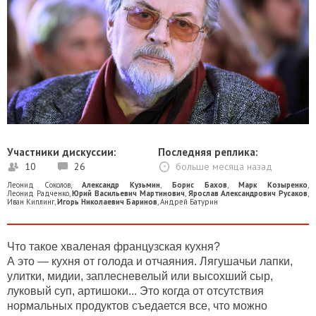
Участники дискуссии:
Последняя реплика:
10
26
больше месяца назад
Леонид Соколов
,
Александр Кузьмин
,
Борис Бахов
,
Марк Козыренко
,
Леонид Радченко
,
Юрий Васильевич Мартинович
,
Ярослав Александрович Русаков
,
Иван Киплинг
,
Игорь Николаевич Баринов
,
Андрей Батурин
Что такое хваленая французская кухня?
А это — кухня от голода и отчаяния. Лягушачьи лапки,
улитки, мидии, заплесневелый или высохший сыр,
луковый суп, артишоки... Это когда от отсутствия
нормальных продуктов съедается все, что можно