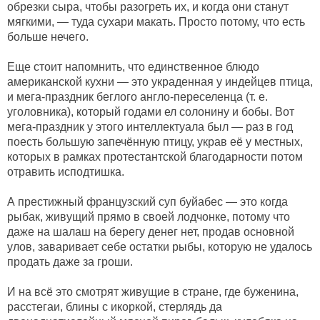
обрезки сыра, чтобы разогреть их, и когда они станут
мягкими, — туда сухари макать. Просто потому, что есть
больше нечего.
Еще стоит напомнить, что единственное блюдо
американской кухни — это украденная у индейцев птица,
и мега-праздник беглого англо-переселенца (т. е.
уголовника), который годами ел солонину и бобы. Вот
мега-праздник у этого интеллектуала был — раз в год
поесть большую запечённую птицу, украв её у местных,
которых в рамках протестантской благодарности потом
отравить исподтишка.
А престижный французский суп буйабес — это когда
рыбак, живущий прямо в своей лодчонке, потому что
даже на шалаш на берегу денег нет, продав основной
улов, заваривает себе остатки рыбы, которую не удалось
продать даже за гроши.
И на всё это смотрят живущие в стране, где буженина,
расстегаи, блины с икоркой, стерлядь да