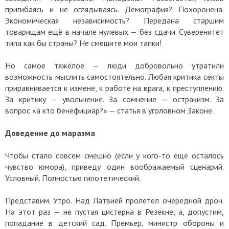
пригибаясь и не оглядываясь. Демография? Похоронена.
Экономическая независимость? Передана старшим
товарищам ещё в начале нулевых — без сдачи. Суверенитет
типа как бы страны? Не смешите мои тапки!
Но самое тяжёлое — люди добровольно утратили
возможность мыслить самостоятельно. Любая критика секты
приравнивается к измене, к работе на врага, к преступлению.
За критику — увольнение. За сомнение — остракизм. За
вопрос «а кто бенефициар?» — статья в уголовном Законе.
Доведение до маразма
Чтобы стало совсем смешно (если у кого-то ещё осталось
чувство юмора), приведу один воображаемый сценарий.
Условный. Полностью гипотетический.
Представим. Утро. Над Латвией пролетел очередной дрон.
На этот раз — не пустая цистерна в Резекне, а, допустим,
попадание в детский сад. Премьер, министр обороны и