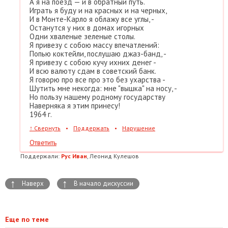
А я на поезд — и в обратный путь.
Играть я буду и на красных и на черных,
И в Монте-Карло я облажу все углы, -
Останутся у них в домах игорных
Одни хваленые зеленые столы.
Я привезу с собою массу впечатлений:
Попью коктейли, послушаю джаз-банд, -
Я привезу с собою кучу ихних денег -
И всю валюту сдам в советский банк.
Я говорю про все про это без ухарства -
Шутить мне некогда: мне "вышка" на носу, -
Но пользу нашему родному государству
Наверняка я этим принесу!
1964 г.
↑
Свернуть
•
Поддержать
•
Нарушение
Ответить
Поддержали:
Рус Иван
, Леонид Кулешов
↑
↑
Наверх
В начало дискуссии
Еще по теме