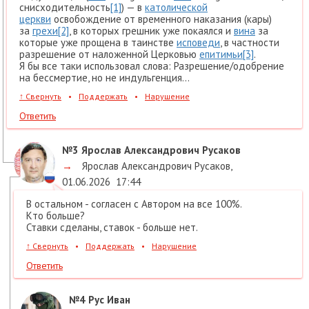
снисходительность
[1]
) — в
католической
церкви
освобождение от временного наказания (кары)
за
грехи
[2]
, в которых грешник уже покаялся и
вина
за
которые уже прощена в таинстве
исповеди
, в частности
разрешение от наложенной Церковью
епитимьи
[3]
.
Я бы все таки использовал слова: Разрешение/одобрение
на бессмертие, но не индульгенция...
↑
Свернуть
•
Поддержать
•
Нарушение
Ответить
№3
Ярослав Александрович Русаков
→
Ярослав Александрович Русаков
,
01.06.2026
17:44
В остальном - согласен с Автором на все 100%.
Кто больше?
Ставки сделаны, ставок - больше нет.
↑
Свернуть
•
Поддержать
•
Нарушение
Ответить
№4
Рус Иван