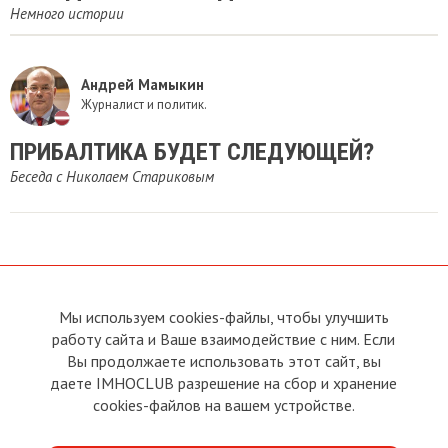
Немного истории
Андрей Мамыкин
Журналист и политик.
ПРИБАЛТИКА БУДЕТ СЛЕДУЮЩЕЙ?
Беседа с Николаем Стариковым
Мы используем cookies-файлы, чтобы улучшить
О сайте
Прямая связь с
Председателем
работу сайта и Ваше взаимодействие с ним. Если
Устав
Вы продолжаете использовать этот сайт, вы
Прямая связь c членами клуба
Условия пользования
даете IMHOCLUB разрешение на сбор и хранение
Реклама
Политика конфиденциальности
cookies-файлов на вашем устройстве.
Контакты
Copyright © 2011 - 2026 Imho