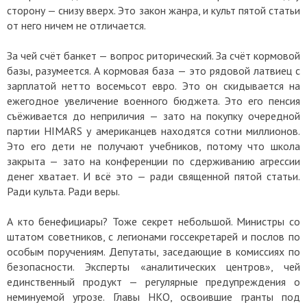
сторону — снизу вверх. Это закон жанра, и культ пятой статьи
от него ничем не отличается.
За чей счёт банкет — вопрос риторический. За счёт кормовой
базы, разумеется. А кормовая база — это рядовой латвиец с
зарплатой нетто восемьсот евро. Это он скидывается на
ежегодное увеличение военного бюджета. Это его пенсия
съёживается до неприличия — зато на покупку очередной
партии HIMARS у американцев находятся сотни миллионов.
Это его дети не получают учебников, потому что школа
закрыта — зато на конференции по сдерживанию агрессии
денег хватает. И всё это — ради священной пятой статьи.
Ради культа. Ради веры.
А кто бенефициары? Тоже секрет небольшой. Министры со
штатом советников, с легионами госсекретарей и послов по
особым поручениям. Депутаты, заседающие в комиссиях по
безопасности. Эксперты «аналитических центров», чей
единственный продукт — регулярные предупреждения о
неминуемой угрозе. Главы НКО, освоившие гранты под