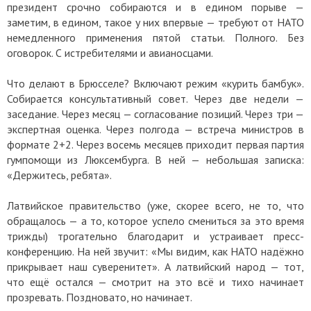
президент срочно собираются и в едином порыве —
заметим, в едином, такое у них впервые — требуют от НАТО
немедленного применения пятой статьи. Полного. Без
оговорок. С истребителями и авианосцами.
Что делают в Брюсселе? Включают режим «курить бамбук».
Собирается консультативный совет. Через две недели —
заседание. Через месяц — согласование позиций. Через три —
экспертная оценка. Через полгода — встреча министров в
формате 2+2. Через восемь месяцев приходит первая партия
гумпомощи из Люксембурга. В ней — небольшая записка:
«Держитесь, ребята».
Латвийское правительство (уже, скорее всего, не то, что
обращалось — а то, которое успело смениться за это время
трижды) трогательно благодарит и устраивает пресс-
конференцию. На ней звучит: «Мы видим, как НАТО надёжно
прикрывает наш суверенитет». А латвийский народ — тот,
что ещё остался — смотрит на это всё и тихо начинает
прозревать. Поздновато, но начинает.