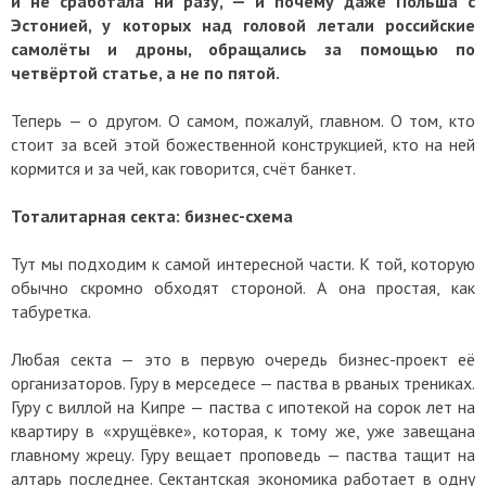
и не сработала ни разу, — и почему даже Польша с
Эстонией, у которых над головой летали российские
самолёты и дроны, обращались за помощью по
четвёртой статье, а не по пятой.
Теперь — о другом. О самом, пожалуй, главном. О том, кто
стоит за всей этой божественной конструкцией, кто на ней
кормится и за чей, как говорится, счёт банкет.
Тоталитарная секта: бизнес-схема
Тут мы подходим к самой интересной части. К той, которую
обычно скромно обходят стороной. А она простая, как
табуретка.
Любая секта — это в первую очередь бизнес-проект её
организаторов. Гуру в мерседесе — паства в рваных трениках.
Гуру с виллой на Кипре — паства с ипотекой на сорок лет на
квартиру в «хрущёвке», которая, к тому же, уже завещана
главному жрецу. Гуру вещает проповедь — паства тащит на
алтарь последнее. Сектантская экономика работает в одну