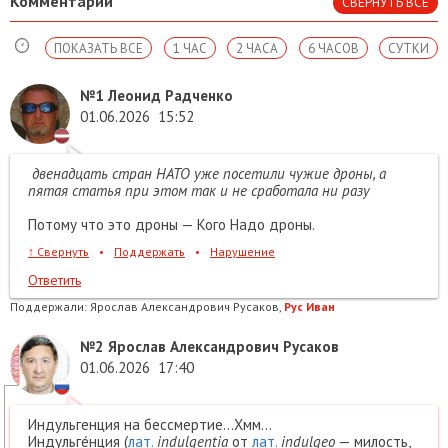
Комментарии
СВЕРНУТЬ ВСЕ
ПОКАЗАТЬ ВСЕ
1 ЧАС
2 ЧАСА
6 ЧАСОВ
СУТКИ
№1
Леонид Радченко
01.06.2026
15:52
двенадцать стран НАТО уже посетили чужие дроны, а
пятая статья при этом так и не сработала ни разу
Потому что это дроны — Кого Надо дроны.
↑
Свернуть
•
Поддержать
•
Нарушение
Ответить
Поддержали:
Ярослав Александрович Русаков,
Рус Иван
№2
Ярослав Александрович Русаков
01.06.2026
17:40
Индульгенция на бессмертие...Хмм...
Индульге́нция (
лат.
indulgentia
от
лат.
indulgeo
— милость,