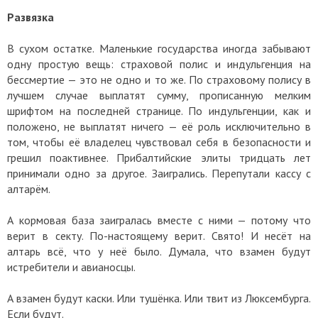
Развязка
В сухом остатке. Маленькие государства иногда забывают
одну простую вещь: страховой полис и индульгенция на
бессмертие — это не одно и то же. По страховому полису в
лучшем случае выплатят сумму, прописанную мелким
шрифтом на последней странице. По индульгенции, как и
положено, не выплатят ничего — её роль исключительно в
том, чтобы её владелец чувствовал себя в безопасности и
грешил поактивнее. Прибалтийские элиты тридцать лет
принимали одно за другое. Заигрались. Перепутали кассу с
алтарём.
А кормовая база заигралась вместе с ними — потому что
верит в секту. По-настоящему верит. Свято! И несёт на
алтарь всё, что у неё было. Думала, что взамен будут
истребители и авианосцы.
А взамен будут каски. Или тушёнка. Или твит из Люксембурга.
Если будут.