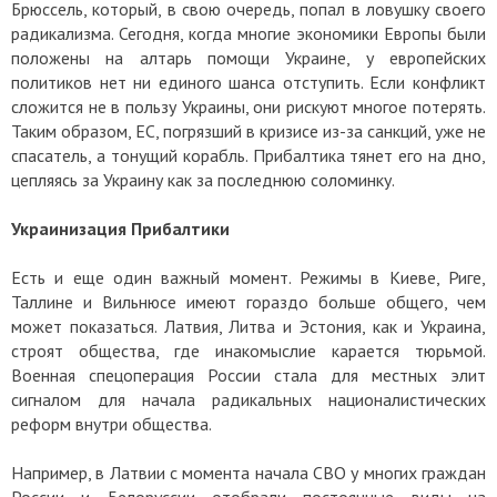
Брюссель, который, в свою очередь, попал в ловушку своего
радикализма. Сегодня, когда многие экономики Европы были
положены на алтарь помощи Украине, у европейских
политиков нет ни единого шанса отступить. Если конфликт
сложится не в пользу Украины, они рискуют многое потерять.
Таким образом, ЕС, погрязший в кризисе из-за санкций, уже не
спасатель, а тонущий корабль. Прибалтика тянет его на дно,
цепляясь за Украину как за последнюю соломинку.
Украинизация Прибалтики
Есть и еще один важный момент. Режимы в Киеве, Риге,
Таллине и Вильнюсе имеют гораздо больше общего, чем
может показаться. Латвия, Литва и Эстония, как и Украина,
строят общества, где инакомыслие карается тюрьмой.
Военная спецоперация России стала для местных элит
сигналом для начала радикальных националистических
реформ внутри общества.
Например, в Латвии с момента начала СВО у многих граждан
России и Белоруссии отобрали постоянные виды на