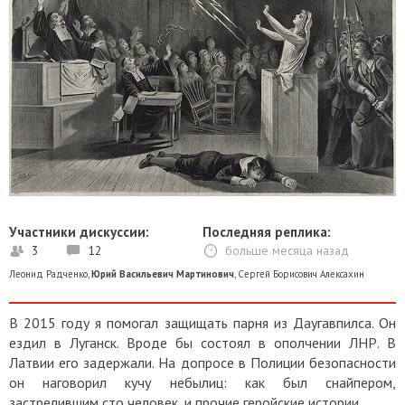
Участники дискуссии:
Последняя реплика:
3
12
больше месяца назад
Леонид Радченко
,
Юрий Васильевич Мартинович
,
Сергей Борисович Алексахин
В 2015 году я помогал защищать парня из Даугавпилса. Он
ездил в Луганск. Вроде бы состоял в ополчении ЛНР. В
Латвии его задержали. На допросе в Полиции безопасности
он наговорил кучу небылиц: как был снайпером,
застрелившим сто человек, и прочие геройские истории.