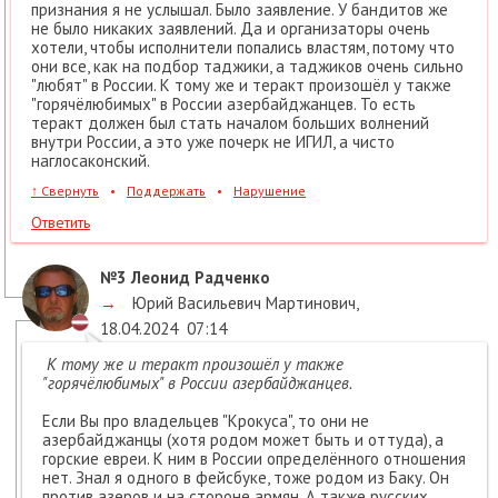
признания я не услышал. Было заявление. У бандитов же
не было никаких заявлений. Да и организаторы очень
хотели, чтобы исполнители попались властям, потому что
они все, как на подбор таджики, а таджиков очень сильно
"любят" в России. К тому же и теракт произошёл у также
"горячёлюбимых" в России азербайджанцев. То есть
теракт должен был стать началом больших волнений
внутри России, а это уже почерк не ИГИЛ, а чисто
наглосаконский.
↑
Свернуть
•
Поддержать
•
Нарушение
Ответить
№3
Леонид Радченко
→
Юрий Васильевич Мартинович
,
18.04.2024
07:14
К тому же и теракт произошёл у также
"горячёлюбимых" в России азербайджанцев.
Если Вы про владельцев "Крокуса", то они не
азербайджанцы (хотя родом может быть и оттуда), а
горские евреи. К ним в России определённого отношения
нет. Знал я одного в фейсбуке, тоже родом из Баку. Он
против азеров и на стороне армян. А также русских.