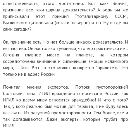
ответственность, этого достаточно. Вот как? Значит,
признание все-таки царица доказательств? А ведь вы же
приписывали этот принцип “тоталитарному СССР”,
Вышинского цитировали (кстати, неверно) и т.п. Ну и где вы
сами сегодня?
Ок, признание есть. Но нет больше никаких доказательств. И
нет мотива. Он настолько туманный, что его практически нет.
Сегодня главное место на планете, на котором
сосредоточены внимание и сильнейшие эмоции исламского
мира, – Газа. Вот за это может конкретно “прилететь”. Но
только не в адрес России.
Почитал мнения экспертов. Потоки пустопорожней
болтовни: типа, ИГИЛ враждебно относится к России. Так
ИГИЛ ко всему миру относится враждебно! И что с того?
Тех, у кого реально был мотив для теракта, я не буду здесь
называть. Из разумной предосторожности. Тем более, все и
так догадываются. Даже эксперты, которые трубят про
ИГИЛ.