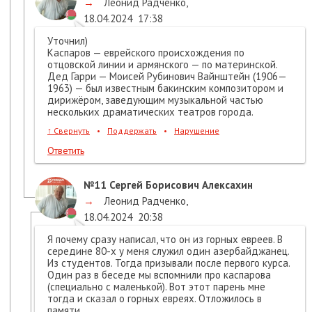
→
Леонид Радченко
,
18.04.2024
17:38
Уточнил)
Каспаров — еврейского происхождения по
отцовской линии и армянского — по материнской.
Дед Гарри — Моисей Рубинович Вайнштейн (1906—
1963) — был известным бакинским композитором и
дирижёром, заведующим музыкальной частью
нескольких драматических театров города.
↑
Свернуть
•
Поддержать
•
Нарушение
Ответить
№11
Сергей Борисович Алексахин
→
Леонид Радченко
,
18.04.2024
20:38
Я почему сразу написал, что он из горных евреев. В
середине 80-х у меня служил один азербайджанец.
Из студентов. Тогда призывали после первого курса.
Один раз в беседе мы вспомнили про каспарова
(специально с маленькой). Вот этот парень мне
тогда и сказал о горных евреях. Отложилось в
памяти.