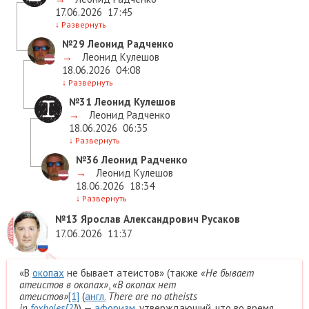
17.06.2026
17:45
↓
Развернуть
№29
Леонид Радченко
→
Леонид Кулешов
18.06.2026
04:08
↓
Развернуть
№31
Леонид Кулешов
→
Леонид Радченко
18.06.2026
06:35
↓
Развернуть
№36
Леонид Радченко
→
Леонид Кулешов
18.06.2026
18:34
↓
Развернуть
№13
Ярослав Александрович Русаков
17.06.2026
11:37
«В
окопах
не бывает атеистов» (также
«Не бывает
атеистов в окопах»
,
«В окопах нет
атеистов»
[1]
(
англ.
There are no atheists
in
foxholes
[2]
)) —
афоризм
, утверждающий, что во время