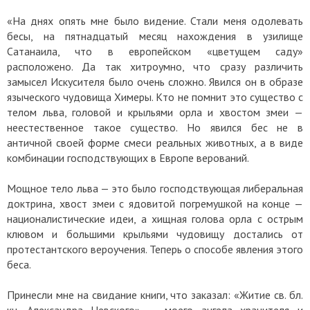
«На днях опять мне было видение. Стали меня одолевать
бесы, на пятнадцатый месяц нахождения в узилище
Сатанаила, что в европейском «цветущем саду»
расположено. Да так хитроумно, что сразу различить
замысел Искусителя было очень сложно. Явился он в образе
языческого чудовища Химеры. Кто не помнит это существо с
телом льва, головой и крыльями орла и хвостом змеи —
неестественное такое существо. Но явился бес не в
античной своей форме смеси реальных животных, а в виде
комбинации господствующих в Европе верований.
Мощное тело льва — это было господствующая либеральная
доктрина, хвост змеи с ядовитой погремушкой на конце —
националистические идеи, а хищная голова орла с острым
клювом и большими крыльями чудовищу достались от
протестантского вероучения. Теперь о способе явления этого
беса.
Принесли мне на свидание книги, что заказал: «Житие св. бл.
кн. Александра Невского»
—
моего ангела хранителя и