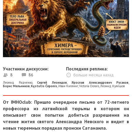
Участники дискуссии:
Последняя реплика:
8
86
больше месяца назад
Леонид Радченко
,
Сергей Леонидов
,
Ярослав Александрович Русаков
,
Борис Мельников
,
Kęstutis Čeponis
,
Иван Киплинг
,
Victoria Dorais
,
Леонид Кулешов
От IMHOclub: Пришло очередное письмо от 72-летнего
профессора из латвийской тюрьмы в котором он
описывает свои попытки добиться разрешения на
чтение жития святого Александра Невского и видит в
новых тюремных порядках происки Сатанаила.