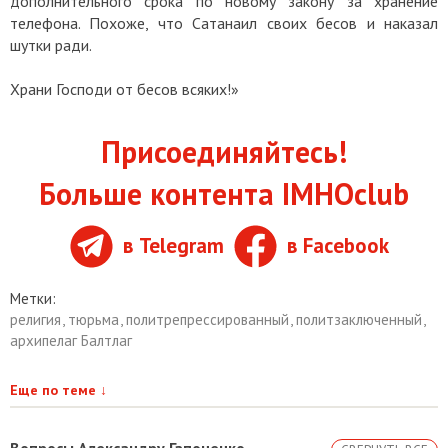
дополнительного срока по новому закону за хранение
телефона. Похоже, что Сатанаил своих бесов и наказал
шутки ради.
Храни Господи от бесов всяких!»
Присоединяйтесь!
Больше контента IMHOclub
в Telegram
в Facebook
Метки:
религия
,
тюрьма
,
политрепрессированный
,
политзаключенный
,
архипелаг Балтлаг
Еще по теме
↓
Вопросы Александру Гапоненко