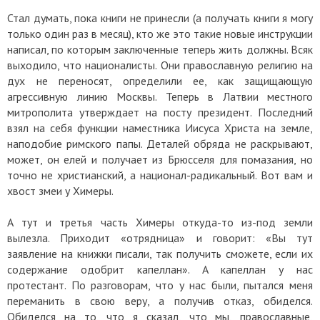
Стал думать, пока книги не принесли (а получать книги я могу
только один раз в месяц), кто же это такие новые инструкции
написал, по которым заключенные теперь жить должны. Всяк
выходило, что националисты. Они православную религию на
дух не переносят, определили ее, как защищающую
агрессивную линию Москвы. Теперь в Латвии местного
митрополита утверждает на посту президент. Последний
взял на себя функции наместника Иисуса Христа на земле,
наподобие римского папы. Деталей обряда не раскрывают,
может, он елей и получает из Брюсселя для помазания, но
точно не христианский, а национал-радикальный. Вот вам и
хвост змеи у Химеры.
А тут и третья часть Химеры откуда-то из-под земли
вылезла. Приходит «отрядница» и говорит: «Вы тут
заявление на книжки писали, так получить сможете, если их
содержание одобрит капеллан». А капеллан у нас
протестант. По разговорам, что у нас были, пытался меня
переманить в свою веру, а получив отказ, обиделся.
Обиделся на то, что я сказал, что мы, православные,