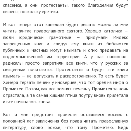
спасемся, а они, протестанты, такого благодеяния будут
лишены, поскольку еретики.
И вот теперь этот капеллан будет решать можно ли мне
читать житие православного святого. Хорошо католики —
люди юридически грамотные — придумали Индекс
запрещенных книг и следуя ему книги из библиотек
публичных и частных могут изымать и огню предавать на
подведомственной им территории. А у нас национал-
радикалы просто запретили все книги, что у русских за
священные почитаются. Протестанты и будут эти книги
изымать — не допускать к распространению. То есть будет
Химера терзать печень у иноверцев, что тот орел из мифа о
Прометее. Потом, как все помнят, печень у Прометея за ночь
отрастала, а та самая хищная птица поутру вновь прилетала
и все начиналось снова.
Вот и мне предстоит провести оставшиеся восемь с
половиной лет заключения без права читать православную
литературу, слово Божье, что тому Прометею. Ведь