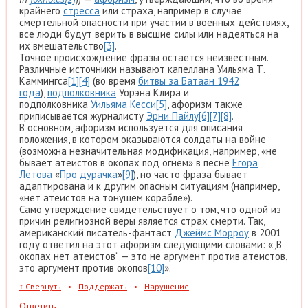
крайнего
стресса
или страха, например в случае
смертельной опасности при участии в военных действиях,
все люди будут верить в высшие силы или надеяться на
их вмешательство
[3]
.
Точное происхождение фразы остаётся неизвестным.
Различные источники называют капеллана Уильяма Т.
Каммингса
[1]
[4]
(во время
битвы за Батаан 1942
года
),
подполковника
Уорэна Клира и
подполковника
Уильяма Кесси
[5]
, афоризм также
приписывается журналисту
Эрни Пайлу
[6]
[7]
[8]
.
В основном, афоризм используется для описания
положения, в котором оказываются солдаты на войне
(возможна незначительная модификация, например, «не
бывает атеистов в окопах под огнём» в песне
Егора
Летова
«
Про дурачка
»
[9]
), но часто фраза бывает
адаптирована и к другим опасным ситуациям (например,
«нет атеистов на тонущем корабле»).
Само утверждение свидетельствует о том, что одной из
причин религиозной веры является страх смерти. Так,
американский писатель-фантаст
Джеймс Морроу
в 2001
году ответил на этот афоризм следующими словами: «„В
окопах нет атеистов“ — это не аргумент против атеистов,
это аргумент против окопов
[10]
».
↑
Свернуть
•
Поддержать
•
Нарушение
Ответить