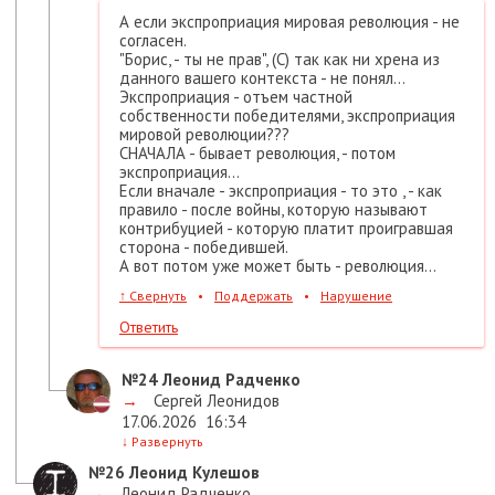
А если экспроприация мировая революция - не
согласен.
"Борис, - ты не прав", (С) так как ни хрена из
данного вашего контекста - не понял...
Экспроприация - отъем частной
собственности победителями, экспроприация
мировой революции???
СНАЧАЛА - бывает революция, - потом
экспроприация...
Если вначале - экспроприация - то это , - как
правило - после войны, которую называют
контрибуцией - которую платит проигравшая
сторона - победившей.
А вот потом уже может быть - революция...
↑
Свернуть
•
Поддержать
•
Нарушение
Ответить
№24
Леонид Радченко
→
Сергей Леонидов
17.06.2026
16:34
↓
Развернуть
№26
Леонид Кулешов
→
Леонид Радченко