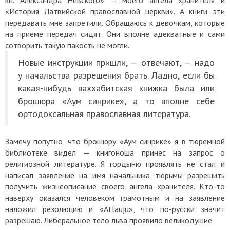
«История Латвийской православной церкви». А книги эти
передавать мне запретили. Обращаюсь к девочкам, которые
на приеме передач сидят. Они вполне адекватные и сами
сотворить такую пакость не могли.
Новые инструкции пришли,
—
отвечают, — надо
у начальства разрешения брать. Ладно, если бы
какая-нибудь ваххабитская книжка была или
брошюра «Аум синрике», а то вполне себе
ортодоксальная православная литература.
Замечу попутно, что брошюру «Аум синрике» я в тюремной
библиотеке видел — книгоноша принес на запрос о
религиозной литературе. Я гордыню проявлять не стал и
написал заявление на имя начальника тюрьмы разрешить
получить жизнеописание своего ангела хранителя. Кто-то
наверху оказался человеком грамотным и на заявление
наложил резолюцию и «Atlauju», что по-русски значит
разрешаю. Либеральное тело льва проявило великодушие.