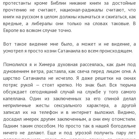
протестанты кроме Библии никакие книги за достойные
прочтению не считают, национал-радикалы считают, что
книги на русском в целом должны изыматься и сжигаться, как
вредные, а либералы они только на словах таковые. В
Европе во всяком случае точно.
Вот такое видение мне было, а может и не видение, а
усмотрел я просто козни Сатанаила во всем происходящем.
Помолился я и Химера духовная рассеялась, как дым под
дуновением ветра, растаяла, как свеча перед лицом огня. А
царство Сатанаила не исчезло. Я даже решетки на окнах
потряс рукой — стоят крепко. Но знак был. Вся тюрьма
обсуждает сегодняшний случай на службе у того самого
капеллана. Один из заключенных за его спиной делал
неприличные жесты сексуального характера, а другой
записал их на телефон и в интернет выложил. Видимо,
досадил имерек другим заключенным, а они ему отомстили.
Гадким таким способом. Но просто так в нашей богодельне
ничего не делают. Еще и под угрозой получить пару лет