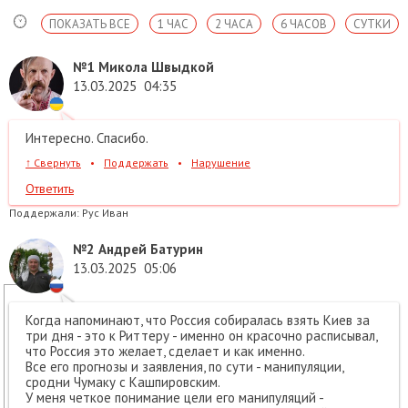
ПОКАЗАТЬ ВСЕ
1 ЧАС
2 ЧАСА
6 ЧАСОВ
СУТКИ
№1
Микола Швыдкой
13.03.2025
04:35
Интересно. Спасибо.
↑
Свернуть
•
Поддержать
•
Нарушение
Ответить
Поддержали:
Рус Иван
№2
Андрей Батурин
13.03.2025
05:06
Когда напоминают, что Россия собиралась взять Киев за
три дня - это к Риттеру - именно он красочно расписывал,
что Россия это желает, сделает и как именно.
Все его прогнозы и заявления, по сути - манипуляции,
сродни Чумаку с Кашпировским.
У меня четкое понимание цели его манипуляций -