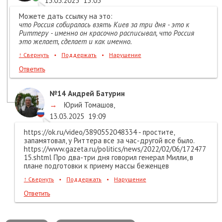
13.03.2025
13:05
Можете дать ссылку на это:
что Россия собиралась взять Киев за три дня - это к
Риттеру - именно он красочно расписывал, что Россия
это желает, сделает и как именно.
↑
Свернуть
•
Поддержать
•
Нарушение
Ответить
№14
Андрей Батурин
→
Юрий Томашов
,
13.03.2025
19:09
https://ok.ru/video/3890552048334 - простите,
запамятовал, у Риттера все за час-другой все было.
https://www.gazeta.ru/politics/news/2022/02/06/172477
15.shtml Про два-три дня говорил генерал Милли, в
плане подготовки к приему массы беженцев
↑
Свернуть
•
Поддержать
•
Нарушение
Ответить