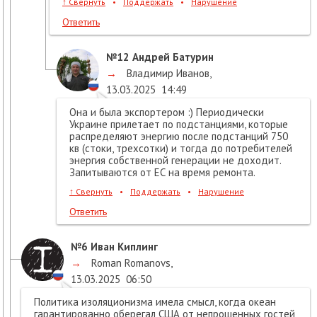
↑
Свернуть
•
Поддержать
•
Нарушение
Ответить
№12
Андрей Батурин
→
Владимир Иванов
,
13.03.2025
14:49
Она и была экспортером :) Периодически
Украине прилетает по подстанциями, которые
распределяют энергию после подстанций 750
кв (стоки, трехсотки) и тогда до потребителей
энергия собственной генерации не доходит.
Запитываются от ЕС на время ремонта.
↑
Свернуть
•
Поддержать
•
Нарушение
Ответить
№6
Иван Киплинг
→
Roman Romanovs
,
13.03.2025
06:50
Политика изоляционизма имела смысл, когда океан
гарантированно оберегал США от непрошенных гостей