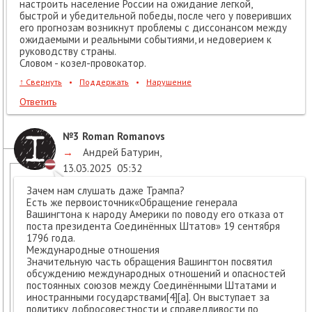
настроить население России на ожидание легкой,
быстрой и убедительной победы, после чего у поверивших
его прогнозам возникнут проблемы с диссонансом между
ожидаемыми и реальными событиями, и недоверием к
руководству страны.
Словом - козел-провокатор.
↑
Свернуть
•
Поддержать
•
Нарушение
Ответить
№3
Roman Romanovs
→
Андрей Батурин
,
13.03.2025
05:32
Зачем нам слушать даже Трампа?
Есть же первоисточник«Обращение генерала
Вашингтона к народу Америки по поводу его отказа от
поста президента Соединённых Штатов» 19 сентября
1796 года.
Международные отношения
Значительную часть обращения Вашингтон посвятил
обсуждению международных отношений и опасностей
постоянных союзов между Соединёнными Штатами и
иностранными государствами[4][a]. Он выступает за
политику добросовестности и справедливости по