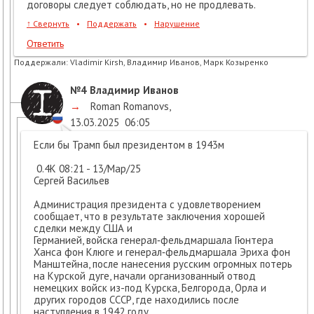
договоры следует соблюдать, но не продлевать.
↑
Свернуть
•
Поддержать
•
Нарушение
Ответить
Поддержали:
Vladimir Kirsh, Владимир Иванов, Марк Козыренко
№4
Владимир Иванов
→
Roman Romanovs
,
13.03.2025
06:05
Если бы Трамп был президентом в 1943м
0.4K 08:21 - 13/Мар/25
Сергей Васильев
Администрация президента с удовлетворением
сообщает, что в результате заключения хорошей
сделки между США и
Германией, войска генерал‑фельдмаршала Гюнтера
Ханса фон Клюге и генерал‑фельдмаршала Эриха фон
Манштейна, после нанесения русским огромных потерь
на Курской дуге, начали организованный отвод
немецких войск из-под Курска, Белгорода, Орла и
других городов СССР, где находились после
наступления в 1942 году.