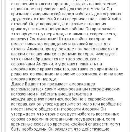
отношению ко всем народам, ссылаясь на поведение,
основанное на религиозной доктрине и морали. Он
призывает американский народ избегать долгосрочных
дружеских отношений или соперничества с какой-либо
страной. Он утверждает, что плохие отношения
приведут только к ненужным войнам. Он продолжает
этот аргумент, утверждая, что альянсы, скорее всего,
вовлекут Соединённые Штаты в войны, которые не
имеют никакого оправдания и никакой пользы для
страны. Альянсы, предупреждает он, часто приводят к
плохим отношениям со странами, которые чувствуют,
что с ними обращаются не так хорошо, как с
союзниками Америки, и угрожают повлиять на
американское правительство, заставив его принимать
решения, основанные на воле их союзников, а не на воле
американского народа.
Далее Вашингтон призывает американцев
воспользоваться своим изолированным географическим
положением и избегать вмешательства в
международную политику, особенно в европейскую,
которая, как он утверждает, имеют мало или вообще не
имеет ничего общего с интересами Америки. Он
утверждает, что стране следует избегать постоянных
союзов со всеми иностранными государствами, хотя
временные союзы во времена крайней опасности могут
быть необходимы. Он заявляет, что действующие