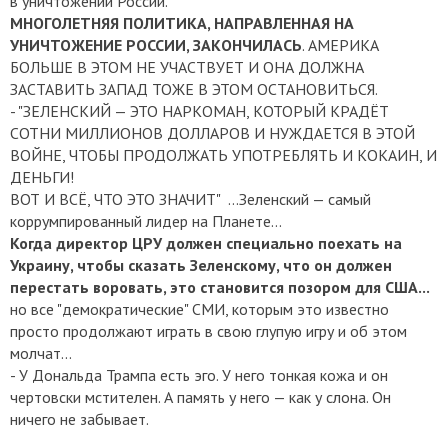
в уничтожении России.
МНОГОЛЕТНЯЯ ПОЛИТИКА, НАПРАВЛЕННАЯ НА
УНИЧТОЖЕНИЕ РОССИИ, ЗАКОНЧИЛАСЬ
.
АМЕРИКА
БОЛЬШЕ В ЭТОМ НЕ УЧАСТВУЕТ И ОНА ДОЛЖНА
ЗАСТАВИТЬ ЗАПАД ТОЖЕ В ЭТОМ ОСТАНОВИТЬСЯ.
- "ЗЕЛЕНСКИЙ — ЭТО НАРКОМАН, КОТОРЫЙ КРАДЁТ
СОТНИ МИЛЛИОНОВ ДОЛЛАРОВ И НУЖДАЕТСЯ В ЭТОЙ
ВОЙНЕ, ЧТОБЫ ПРОДОЛЖАТЬ УПОТРЕБЛЯТЬ И КОКАИН, И
ДЕНЬГИ!
ВОТ И ВСЁ, ЧТО ЭТО ЗНАЧИТ"
...Зеленский — самый
коррумпированный лидер на Планете...
Когда директор ЦРУ должен специально поехать на
Украину, чтобы сказать Зеленскому, что он должен
перестать воровать, это становится позором для США...
но все "демократические" СМИ, которым это известно
просто продолжают играть в свою глупую игру и об этом
молчат...
- У Дональда Трампа есть эго. У него тонкая кожа и он
чертовски мстителен. А память у него — как у слона. Он
ничего не забывает.