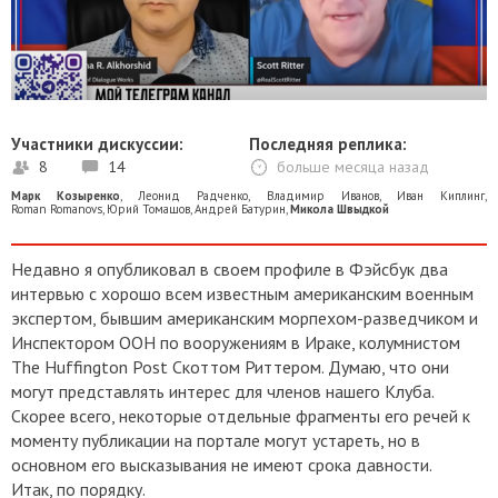
Участники дискуссии:
Последняя реплика:
8
14
больше месяца назад
Марк Козыренко
,
Леонид Радченко
,
Владимир Иванов
,
Иван Киплинг
,
Roman Romanovs
,
Юрий Томашов
,
Андрей Батурин
,
Микола Швыдкой
Недавно я опубликовал в своем профиле в Фэйсбук два
интервью с хорошо всем известным американским военным
экспертом, бывшим американским морпехом-разведчиком и
Инспектором ООН по вооружениям в Ираке, колумнистом
The Huffington Post Скоттом Риттером.
Думаю, что они
могут представлять интерес для членов нашего Клуба.
Скорее всего, некоторые отдельные фрагменты его речей к
моменту публикации на портале могут устареть, но в
основном его высказывания не имеют срока давности.
Итак, по порядку.