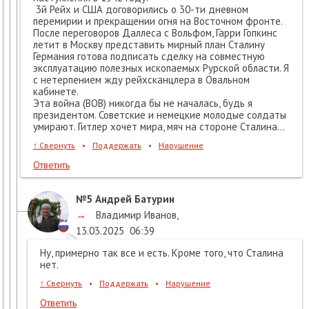
3й Рейх и США договорились о 30-ти дневном
перемирии и прекращении огня на Восточном фронте.
После переговоров Даллеса с Вольфом, Гарри Гопкинс
летит в Москву представить мирный план Сталину
Германия готова подписать сделку на совместную
эксплуатацию полезных ископаемых Рурской области. Я
с нетерпением жду рейхсканцлера в Овальном
кабинете.
Эта война (ВОВ) никогда бы не началась, будь я
президентом. Советские и немецкие молодые солдаты
умирают. Гитлер хочет мира, мяч на стороне Сталина...
↑
Свернуть
•
Поддержать
•
Нарушение
Ответить
№5
Андрей Батурин
→
Владимир Иванов
,
13.03.2025
06:39
Ну, примерно так все и есть. Кроме того, что Сталина
нет.
↑
Свернуть
•
Поддержать
•
Нарушение
Ответить